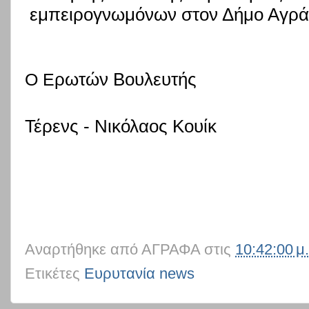
εμπειρογνωμόνων στον Δήμο Αγράφ
ρωτών Βουλευτής
Ο Ε
Τέρενς - Νικόλαος Κουίκ
Αναρτήθηκε από
ΑΓΡΑΦΑ
στις
10:42:00 μ.
Ετικέτες
Ευρυτανία news