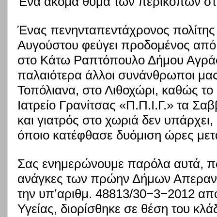
Ένα ακόμα θύμα των περικοπών στο
Ένας πενηνταπεντάχρονος πολίτης 
Αυγούστου φεύγει προδομένος από 
στο Κάτω Ραπτόπουλο Δήμου Αγρά
παλαιότερα άλλοι συνάνθρωποι μας
Τοπόλιανα, στο Λιθοχώρι, καθώς τ
Ιατρείο Γρανίτσας «Π.Π.Ι.Γ.» τα Σα
και γιατρός στο χωριά δεν υπάρχει
όποιο κατέφθασε δυόμιση ώρες μετ
Σας ενημερώνουμε παρόλα αυτά, πως
ανάγκες των πρώην Δήμων Απεραντ
την υπ’αριθμ. 48813/30−3−2012 α
Υγείας, διορίσθηκε σε θέση του κλάδ