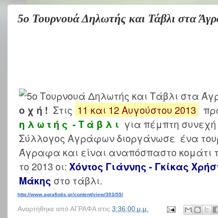
5ο Τουρνουά Δηλωτής και Τάβλι στα Άγ
Στις
11 και 12 Αυγούστου 2013
πρα
ο χ ή !
για πέμπτη συνεχή
η λ ω τ ή ς - Τ ά β λ ι
Σύλλογος Αγράφων διοργάνωσε ένα τουρ
Άγραφα και είναι αναπόσπαστο κομάτι τ
το 2013 οι:
Χόντος Γιάννης - Γκίκας Χρήσ
στο τάβλι.
Μάκης
http://www.agrafiotis.gr/content/view/303/55/
Αναρτήθηκε από
ΑΓΡΑΦΑ
στις
3:36:00 μ.μ.