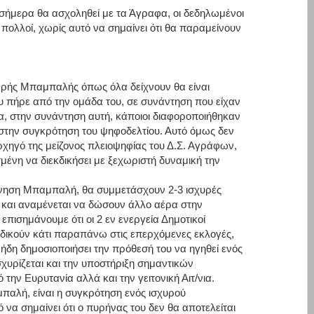
σήμερα θα ασχοληθεί με τα Άγραφα, οι δεδηλωμένοι
πολλοί, χωρίς αυτό να σημαίνει ότι θα παραμείνουν
ωρής Μπαμπαλής όπως όλα δείχνουν θα είναι
υ πήρε από την ομάδα του, σε συνάντηση που είχαν
ια, στην συνάντηση αυτή, κάποιοι διαφοροποιήθηκαν
στην συγκρότηση του ψηφοδελτίου. Αυτό όμως δεν
χηγό της μείζονος πλειοψηφίας του Δ.Σ. Αγράφων,
σμένη να διεκδικήσει με ξεχωριστή δυναμική την
ίνηση Μπαμπαλή, θα συμμετάσχουν 2-3 ισχυρές
και αναμένεται να δώσουν άλλο αέρα στην
επισημάνουμε ότι οι 2 εν ενεργεία Δημοτικοί
δικούν κάτι παραπάνω στις επερχόμενες εκλογές,
ι ήδη δημοσιοποιήσει την πρόθεσή του να ηγηθεί ενός
υρίζεται και την υποστήριξη σημαντικών
ην Ευρυτανία αλλά και την γειτονική Αιτ/νια.
αλή, είναι η συγκρότηση ενός ισχυρού
να σημαίνει ότι ο πυρήνας του δεν θα αποτελείται