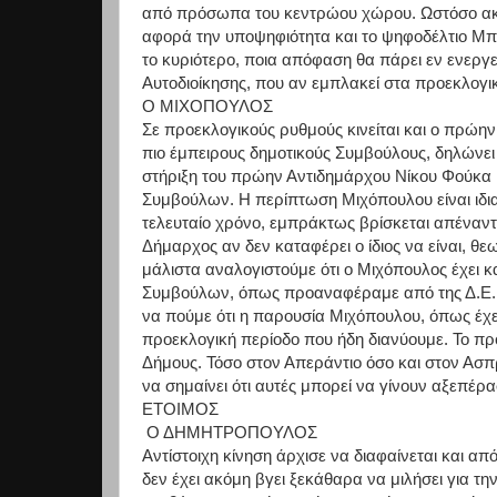
από πρόσωπα του κεντρώου χώρου. Ωστόσο ακό
αφορά την υποψηφιότητα και το ψηφοδέλτιο Μπα
το κυριότερο, ποια απόφαση θα πάρει εν ενεργεί
Αυτοδιοίκησης, που αν εμπλακεί στα προεκλογ
Ο ΜΙΧΟΠΟΥΛΟΣ
Σε προεκλογικούς ρυθμούς κινείται και ο πρώη
πιο έμπειρους δημοτικούς Συμβούλους, δηλώνει
στήριξη του πρώην Αντιδημάρχου Νίκου Φούκα κ
Συμβούλων. Η περίπτωση Μιχόπουλου είναι ιδιαί
τελευταίο χρόνο, εμπράκτως βρίσκεται απέναντι
Δήμαρχος αν δεν καταφέρει ο ίδιος να είναι, θεω
μάλιστα αναλογιστούμε ότι ο Μιχόπουλος έχει κα
Συμβούλων, όπως προαναφέραμε από της Δ.Ε. 
να πούμε ότι η παρουσία Μιχόπουλου, όπως έχει
προεκλογική περίοδο που ήδη διανύουμε. Το πρ
Δήμους. Τόσο στον Απεράντιο όσο και στον Ασ
να σημαίνει ότι αυτές μπορεί να γίνουν αξεπέρα
ΕΤΟΙΜΟΣ
Ο ΔΗΜΗΤΡΟΠΟΥΛΟΣ
Αντίστοιχη κίνηση άρχισε να διαφαίνεται και α
δεν έχει ακόμη βγει ξεκάθαρα να μιλήσει για τ