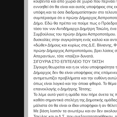
κουβέντα και από χωριό σε χωριό που περνάει τ
εννοηθεί ότι θα είναι και αυτός υποψήφιος στι
υπόψη και τα όσα διαδραματίστηκαν στο τελευτα
συμπέρασμα ότι ο πρώην Δήμαρχος Ασπροποτάμο
Δήμο. Εδώ θα πρέπει να πούμε πως ο Πρόεδρος 
τόσο τον νυν Αντιδήμαρχο Δημήτρη Τσιώλη, ένα
Συμβούλους του πρώην Δήμου Ασπροποτάμου. Σ
δυσκολίες στην συγκρότηση ενός καλού και αντ
«δώθε» Δήμους και κυρίως στις Δ.Ε. Βίνιανης, 
πρώην Δήμαρχος Ασπροποτάμου, βρει λύσεις στ
Απεραντίων, τότε «παίζει» δυνατά.
ΣΙΓΟΥΡΙΑ ΣΤΟ ΕΠΙΤΕΛΕΙΟ ΤΟΥ ΤΑΤΣΗ
Σίγουρη θεωρείται και η εκ νέου υποψηφιότητα 
Δήμαρχος δεν θα είναι υποψήφιος στις επόμενε
αντιμετωπίζει προβλήματα και την ευθύνη αυτών 
όπως είναι λογικό και την όποια φθορά. Το θέμ
επανεκλογής ο Δημήτρης Τάτσης;
Το λέμε αυτό γιατί η ομάδα που πήρε άνετα τις 
καθότι σημαντικά στελέχη της Δημοτικής ομάδα
μάλιστα ότι θα είναι οι ίδιοι υποψήφιοι ή αν θέλε
Με βάση λοιπόν τα ανωτέρω και αν δεν ακολο
Τσιώλης και οι Δ.Σ. που ανεξαρτητοποιήθηκαν,