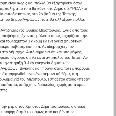
μη είναι νωρίς και πολλά θα εξαρτηθούν όσον
μπαλή, από το τι θα κάνει στο Δήμο ο ΣΥΡΙΖΑ και
α αυτοδιοικητικός στο 2ο βαθμό της Τοπικής
ικά του Δήμου Αγράφων, τότε θα αλλάξουν πολλά.
ν Αντιδήμαρχος Θύμιος Μιχόπουλος. Ένας από τους
 υποψήφιος, έχοντας μάλιστα όπως ισχυρίζεται την
αι τουλάχιστον 3 ακόμη εν ενεργεία Δημοτικών
τερα σοβαρή, διότι ο π. Αντιδήμαρχος, τον
 στο Δήμαρχο. Αυτό σημαίνει ότι και υποψήφιος
ρείται σίγουρο ότι θα είναι αντίπαλος του Τάτση. Αν
ι την στήριξη 3-4 εν ενεργεία Δημοτικών
Αγράφων, Βίνιανης και Φραγκίστας, τότε μπορούμε
 διαμορφωθεί, είναι ένα σημαντικό θέμα, στη
όβλημα για τον Μιχόπουλο, εστιάζεται στους «πέρα»
προπόταμο, υπάρχουν δυσκολίες, χωρίς αυτό όμως
στες.
πό την μεριά του Χρήστου Δημητρόπουλου, ο οποίος
ην υποψηφιότητά του, όμως από κουβέντα σε