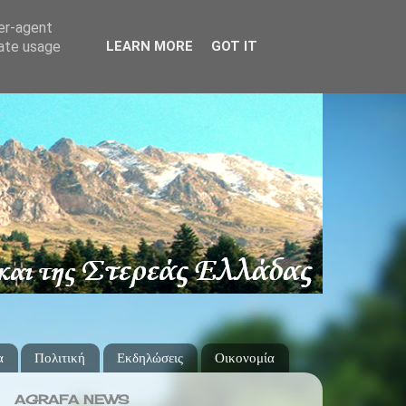
ser-agent
rate usage
LEARN MORE
GOT IT
α
Πολιτική
Εκδηλώσεις
Οικονομία
AGRAFA NEWS