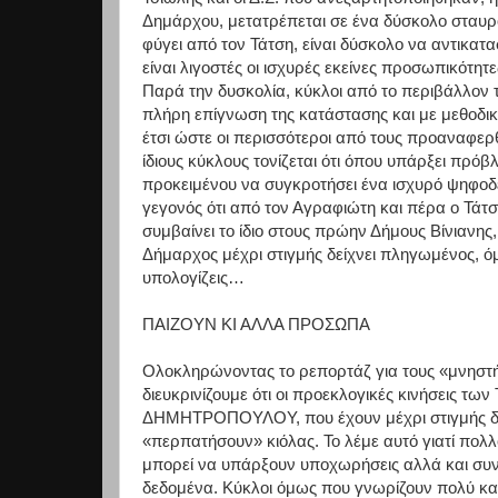
Δημάρχου, μετατρέπεται σε ένα δύσκολο σταυρ
φύγει από τον Τάτση, είναι δύσκολο να αντικατ
είναι λιγοστές οι ισχυρές εκείνες προσωπικότη
Παρά την δυσκολία, κύκλοι από το περιβάλλον 
πλήρη επίγνωση της κατάστασης και με μεθοδικέ
έτσι ώστε οι περισσότεροι από τους προαναφερθ
ίδιους κύκλους τονίζεται ότι όπου υπάρξει πρόβλ
προκειμένου να συγκροτήσει ένα ισχυρό ψηφοδέλ
γεγονός ότι από τον Αγραφιώτη και πέρα ο Τάτσ
συμβαίνει το ίδιο στους πρώην Δήμους Βίνιανης
Δήμαρχος μέχρι στιγμής δείχνει πληγωμένος, ό
υπολογίζεις…
ΠΑΙΖΟΥΝ ΚΙ ΑΛΛΑ ΠΡΟΣΩΠΑ
Ολοκληρώνοντας το ρεπορτάζ για τους «μνηστ
διευκρινίζουμε ότι οι προεκλογικές κινήσει
ΔΗΜΗΤΡΟΠΟΥΛΟΥ, που έχουν μέχρι στιγμής διαφα
«περπατήσουν» κιόλας. Το λέμε αυτό γιατί πολλοί
μπορεί να υπάρξουν υποχωρήσεις αλλά και συν
δεδομένα. Κύκλοι όμως που γνωρίζουν πολύ κα