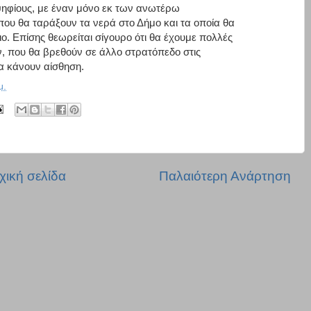
ψηφίους, με έναν μόνο εκ των ανωτέρω
υ θα ταράξουν τα νερά στο Δήμο και τα οποία θα
ο. Επίσης θεωρείται σίγουρο ότι θα έχουμε πολλές
, που θα βρεθούν σε άλλο στρατόπεδο στις
α κάνουν αίσθηση.
μ.
χική σελίδα
Παλαιότερη Ανάρτηση