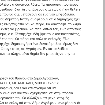
όλεξο για δυνατούς λύτες. Τα πρόσωπα που έχουν
ασταθούν, διότι δεν υπάρχουν στα χωριά ή αν θέλετε
τες που θα συμμετάσχουν σε ένα νέο ψηφοδέλτιο.
του Δημήτρη Τάτση, αναφέρουν ότι ο Δήμαρχος έχει
ς κινήσεις από δω και πέρα, θα ανατρέψει το κλίμα
έντες να βρεθούν και πάλι δίπλα του, ενώ από τους
ημα, ο κ. Τάτσης έχει ήδη βρει τους αντικαταστάτες,
τιο που θα πάρει και πάλι τις εκλογές. Είναι
ης έχει δημιουργήσει ένα δυνατό μπλοκ, όμως δεν
, Φραγκίστας και Αγράφων. Εν κατακλείδι, ο
μως τα πληγωμένα θηρία δεν μπορείς να μην τα
ήρες» του θρόνου στο Δήμο Αγράφων,
ς των ΤΑΤΣΗ, ΜΠΑΜΠΑΛΗ, ΜΙΧΟΠΟΥΛΟΥ,
νεί, δεν είναι και σίγουρο ότι θα
 είναι εκείνοι που ισχυρίζονται ότι στην πορεία
εργασίες που θα αλλάξουν τα μέχρι στιγμής
λά τα εκλογικά στον Δήμο Αγράφων, αναφέρουν ότι