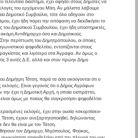
ο τελευταίο διάστημα, έχει αφήσει στους Δημότες να
ς εκλογές του ερχόμενου Μάη. Αν μάλιστα λάβουμε
ίο Δημοτικό Συμβούλιο, τότε όλα οδηγούν στο
υ, έχει ήδη πάρει την απόφαση να διεκδικήσει το
του Δημοτικού Συμβουλίου, έχει ήδη υποστηρικτές,
 ακόμη Αντιδήμαρχο όσο και Δημοτικούς
την περίπτωση του Δημητρόπουλου, οι όποιες
αγωνιστικού ψηφοδελτίου, εντοπίζονται στους
Φραγκίστας και λιγότερο στα Άγραφα. Αν όμως ο
ις 3 αυτές Δ.Ε. αλλά και στον πρώην Δήμο
του Δημήτρη Τάτση, παρά τα όσα ακούγονται ότι ο
ς εκλογές. Είναι γεγονός ότι ο Δήμος Αγράφων
την έχει η Δημοτική Αρχή, η οποία εισπράττει,
α είναι όμως με ποιους θα συγκροτήσει ψηφοδέλτιο
περασμένες εκλογές, έχει στην ουσία «σκορπίσει»
ς Τάτση, έχουν ανεξαρτητοποιηθεί, δηλώνοντας
τε δεν θα είναι με τον Τάτση.
υθήσουν τον Δήμαρχο, Μιχόπουλος, Φούκας,
 η συγκρότηση ψηφοδελτίου από την πλευρά του νυν