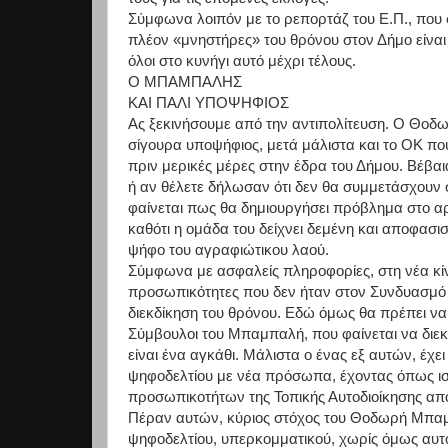
Σύμφωνα λοιπόν με το ρεπορτάζ του Ε.Π., που 
πλέον «μνηστήρες» του θρόνου στον Δήμο είναι 
όλοι στο κυνήγι αυτό μέχρι τέλους.
Ο ΜΠΑΜΠΑΛΗΣ
ΚΑΙ ΠΑΛΙ ΥΠΟΨΗΦΙΟΣ
Ας ξεκινήσουμε από την αντιπολίτευση. Ο Θοδ
σίγουρα υποψήφιος, μετά μάλιστα και το ΟΚ πο
πριν μερικές μέρες στην έδρα του Δήμου. Βέβα
ή αν θέλετε δήλωσαν ότι δεν θα συμμετάσχουν 
φαίνεται πως θα δημιουργήσει πρόβλημα στο αρ
καθότι η ομάδα του δείχνει δεμένη και αποφασι
ψήφο του αγραφιώτικου λαού.
Σύμφωνα με ασφαλείς πληροφορίες, στη νέα κ
προσωπικότητες που δεν ήταν στον Συνδυασμό 
διεκδίκηση του θρόνου. Εδώ όμως θα πρέπει να 
Σύμβουλοι του Μπαμπαλή, που φαίνεται να διεκ
είναι ένα αγκάθι. Μάλιστα ο ένας εξ αυτών, έχε
ψηφοδελτίου με νέα πρόσωπα, έχοντας όπως ισχ
προσωπικοτήτων της Τοπικής Αυτοδιοίκησης από τ
Πέραν αυτών, κύριος στόχος του Θοδωρή Μπαμπ
ψηφοδελτίου, υπερκομματικού, χωρίς όμως αυτό 