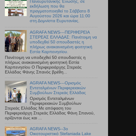
Πανευρυτανικής Ένωσης, σε
εκδήλωση που θα
πραγματοποιηθεί το Σάββατο 8
Αυγούστου 2026 και ώρα 11:00
στη Δομνίστα Ευρυτανίας.
AGRAFA NEWS---ΠΕΡΙΦΕΡΕΙΑ
ΣΤΕΡΕΑΣ ΕΛΛΑΔΑΣ: Πανέτοιμη να
υποδεχθεί 50 σπουδαστές η
πλήρως ανακαινισμένη φοιτητική
Εστία Καρπενησίου.
Πανέτοιμη να υποδεχθεί 50 σπουδαστές η
πλήρως ανακαινισμένη φοιτητική Εστία
Καρπενησίου Ο Περιφερειάρχης Στερεάς
Ελλάδας Φάνης Σπανός βρέθη...
AGRAFA NEWS---Ορισμός
Εντεταλμένων Περιφερειακών
Συμβούλων Στερεάς Ελλάδας
Ορισμός Εντεταλμένων
Περιφερειακών Συμβούλων
Στερεάς Ελλάδας Με απόφαση του
Περιφερειάρχη Στερεάς Ελλάδας Φάνη Σπανού,
ορίζονται έως και ...
AGRAFA NEWS--3ο
Οικοτουριστικό Stefaniada Lake