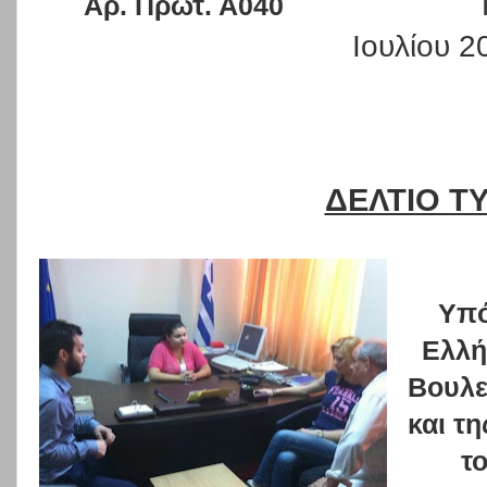
Αρ. Πρωτ. Α040
Ιουλίου 2
ΔΕΛΤΙΟ Τ
Υπό
Ελλή
Βουλε
και τ
τ