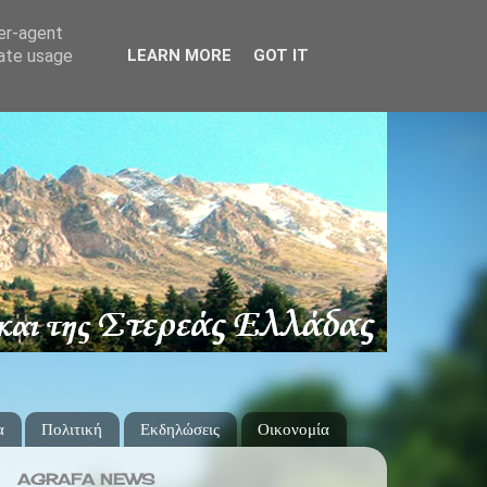
ser-agent
rate usage
LEARN MORE
GOT IT
α
Πολιτική
Εκδηλώσεις
Οικονομία
AGRAFA NEWS