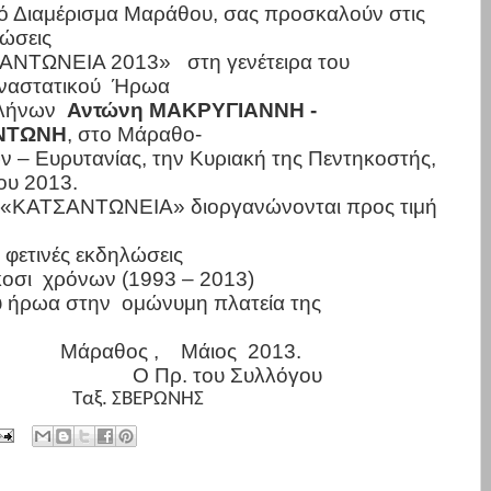
ό Διαμέρισμα Μαράθου, σας προσκαλούν στις
ώσεις
ΣΑΝΤΩΝΕΙΑ 2013»
στη γενέτειρα του
ναστατικού
Ήρωα
λήνων
Αντώνη ΜΑΚΡΥΓΙΑΝΝΗ -
ΝΤΩΝΗ
, στο Μάραθο-
 – Ευρυτανίας, την Κυριακή της Πεντηκοστής,
ου 2013.
«ΚΑΤΣΑΝΤΩΝΕΙΑ» διοργανώνονται προς τιμή
ι φετινές εκδηλώσεις
κοσι
χρόνων (1993 – 2013)
υ ήρωα στην
ομώνυμη πλατεία της
Μάραθος ,
Μάιος
2013.
Ο Πρ. του Συλλόγου
Ταξ. ΣΒΕΡΩΝΗΣ