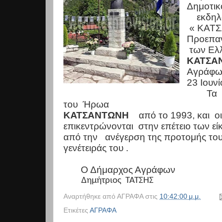
Δημοτικ
εκδηλ
« ΚΑΤ
Προεπα
των Ελ
ΚΑΤΣΑ
Αγράφων
23 Ιουνί
Τα
του
Ήρωα
ΚΑΤΣΑΝΤΩΝΗ
από το 1993, και
ο
επικεντρώνονται
στην επέτειο των εί
από την
ανέγερση της προτομής το
γενέτειράς του .
Ο Δήμαρχος Αγράφων
Δημήτριος
ΤΑΤΣΗΣ
Αναρτήθηκε από
ΑΓΡΑΦΑ
στις
10:42:00 μ.μ.
Ετικέτες
ΑΓΡΑΦΑ