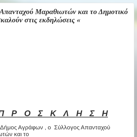
 Απανταχού Μαραθιωτών και το Δημοτικό
καλούν στις εκδηλώσεις «
Π
Ρ
Ο
Σ
Κ
Λ
Η
Σ
Η
 Δήμος Αγράφων , ο
Σύλλογος Απανταχού
τών και το