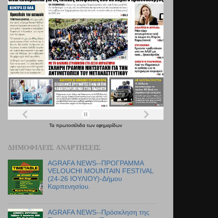
Τα
πρωτοσέλιδα
των
εφημερίδων
ΔΗΜΟΦΙΛΕΊΣ ΑΝΑΡΤΉΣΕΙΣ
AGRAFA NEWS--ΠΡΟΓΡΑΜΜΑ
VELOUCHI MOUNTAIN FESTIVAL
(24-26 ΙΟΥΛΙΟΥ)-Δήμου
Καρπενησίου.
AGRAFA NEWS--Πρόσκληση της