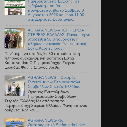
Πανευρυτανικής Ένωσης, σε
εκδήλωση που θα
πραγματοποιηθεί το Σάββατο 8
Αυγούστου 2026 και ώρα 11:00
στη Δομνίστα Ευρυτανίας.
AGRAFA NEWS---ΠΕΡΙΦΕΡΕΙΑ
ΣΤΕΡΕΑΣ ΕΛΛΑΔΑΣ: Πανέτοιμη να
υποδεχθεί 50 σπουδαστές η
πλήρως ανακαινισμένη φοιτητική
Εστία Καρπενησίου.
Πανέτοιμη να υποδεχθεί 50 σπουδαστές η
πλήρως ανακαινισμένη φοιτητική Εστία
Καρπενησίου Ο Περιφερειάρχης Στερεάς
Ελλάδας Φάνης Σπανός βρέθη...
AGRAFA NEWS---Ορισμός
Εντεταλμένων Περιφερειακών
Συμβούλων Στερεάς Ελλάδας
Ορισμός Εντεταλμένων
Περιφερειακών Συμβούλων
Στερεάς Ελλάδας Με απόφαση του
Περιφερειάρχη Στερεάς Ελλάδας Φάνη Σπανού,
ορίζονται έως και ...
AGRAFA NEWS--3ο
Οικοτουριστικό Stefaniada Lake