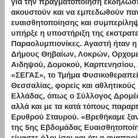
για την πραγματοποίηση εκδηλώσ
ακουστούν και να εμπεδωθούν παν
ευαισθητοποίησης και συμπερίληψ
υπήρξε η υποστήριξη της εκστρατ
Παραολυμπιονίκες. Αγαστή ήταν η
Δήμους Θηβαίων, Λοκρών, Ορχομεν
Αιδηψού, Δομοκού, Καρπενησίου, 
«ΣΕΓΑΣ», το Τμήμα Φυσικοθεραπεί
Θεσσαλίας, φορείς και αθλητικούς
Ελλάδας, όπως ο Σύλλογος Δρομέ
αλλά και με τα κατά τόπους παραρ
Ερυθρού Σταυρού. «Βρεθήκαμε ξανά
της 5ης Εβδομάδας Ευαισθητοποίη
είμαστε όλοι ίσοι και ότι η αναπηρ