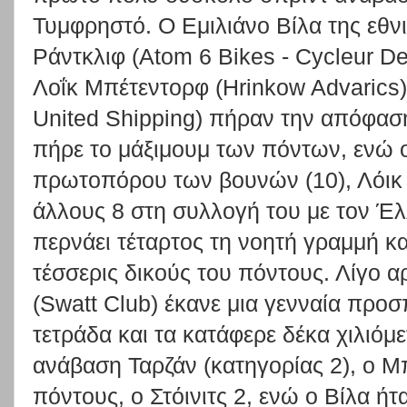
Τυμφρηστό. Ο Εμιλιάνο Βίλα της εθν
Ράντκλιφ (Atom 6 Bikes - Cycleur De
Λοΐκ Μπέτεντορφ (Hrinkow Advarics) 
United Shipping) πήραν την απόφαση
πήρε το μάξιμουμ των πόντων, ενώ ο
πρωτοπόρου των βουνών (10), Λόικ
άλλους 8 στη συλλογή του με τον Έ
περνάει τέταρτος τη νοητή γραμμή κ
τέσσερις δικούς του πόντους. Λίγο 
(Swatt Club) έκανε μια γενναία προσ
τετράδα και τα κατάφερε δέκα χιλιόμ
ανάβαση Ταρζάν (κατηγορίας 2), ο 
πόντους, ο Στόινιτς 2, ενώ ο Βίλα ήτ