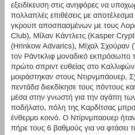
εξειδίκευση στις ανηφόρες να υποχ
πολλαπλές επιθέσεις με αποτέλεσμα 
γκρουπ αποσπασμένων με τους Λορέ
Club), Μίλαν Κάντλετς (Kasper Cryp
(Hrinkow Advarics), Μίχαλ Σχούραν (
τον Ράντκλιφ μοναδικό εκπρόσωπο 
πρώτο σπριντ ευθείας στο Καλλιφώνι 
μοιράστηκαν στους Ντιρνμπάουερ, Σχ
πεντάδα διεκδίκησε τους πόντους και
μέσα στην γνωστή για την αγάπη των
ποδήλατο, πόλη της Καρδίτσας μπρο
ένθερμο κοινό. Ο Ντίρνμπαουερ ήταν 
πήρε τους 6 βαθμούς για να φτάσει τ