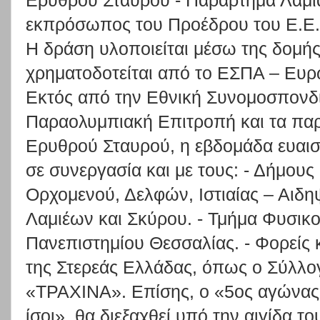
Ερυθρού Σταυρού - Παράρτημα Λαμί
εκπρόσωπος του Προέδρου του Ε.Ε.Σ
Η δράση υλοποιείται μέσω της δομή
χρηματοδοτείται από το ΕΣΠΑ – Ευρ
Εκτός από την Εθνική Συνομοσπονδί
Παραολυμπιακή Επιτροπή και τα πα
Ερυθρού Σταυρού, η εβδομάδα ευαισ
σε συνεργασία και με τους: - Δήμου
Ορχομενού, Δελφών, Ιστιαίας – Αιδ
Λαμιέων και Σκύρου. - Τμήμα Φυσικ
Πανεπιστημίου Θεσσαλίας. - Φορείς 
της Στερεάς Ελλάδας, όπως ο Σύλλ
«ΤΡΑΧΙΝΑ». Επίσης, ο «5ος αγώνας
ίσοι», θα διεξαχθεί υπό την αιγίδα 