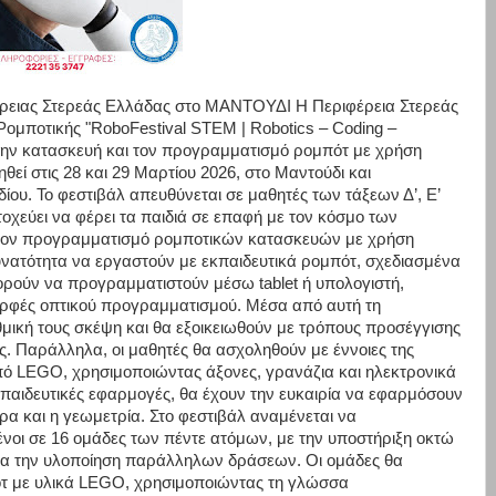
έρειας Στερεάς Ελλάδας στο ΜΑΝΤΟΥΔΙ Η Περιφέρεια Στερεάς
ομποτικής "RoboFestival STEM | Robotics – Coding –
 την κατασκευή και τον προγραμματισμό ρομπότ με χρήση
εί στις 28 και 29 Μαρτίου 2026, στο Μαντούδι και
ου. Το φεστιβάλ απευθύνεται σε μαθητές των τάξεων Δ’, Ε’
τοχεύει να φέρει τα παιδιά σε επαφή με τον κόσμο των
 τον προγραμματισμό ρομποτικών κατασκευών με χρήση
υνατότητα να εργαστούν με εκπαιδευτικά ρομπότ, σχεδιασμένα
μπορούν να προγραμματιστούν μέσω tablet ή υπολογιστή,
μορφές οπτικού προγραμματισμού. Μέσα από αυτή τη
ιθμική τους σκέψη και θα εξοικειωθούν με τρόπους προσέγγισης
. Παράλληλα, οι μαθητές θα ασχοληθούν με έννοιες της
πό LEGO, χρησιμοποιώντας άξονες, γρανάζια και ηλεκτρονικά
 εκπαιδευτικές εφαρμογές, θα έχουν την ευκαιρία να εφαρμόσουν
ρα και η γεωμετρία. Στο φεστιβάλ αναμένεται να
νοι σε 16 ομάδες των πέντε ατόμων, με την υποστήριξη οκτώ
ια την υλοποίηση παράλληλων δράσεων. Οι ομάδες θα
τ με υλικά LEGO, χρησιμοποιώντας τη γλώσσα