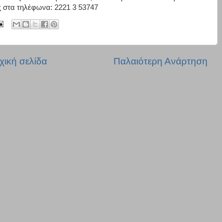
ίες στα τηλέφωνα: 2221 3 53747
χική σελίδα
Παλαιότερη Ανάρτηση