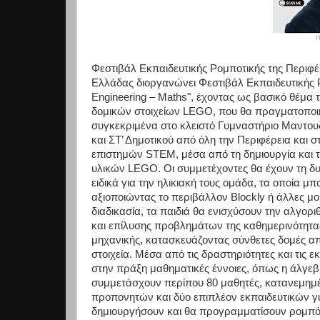
Φεστιβάλ Εκπαιδευτικής Ρομποτικής της Περιφ
Ελλάδας διοργανώνει Φεστιβάλ Εκπαιδευτικής Ρ
Engineering – Maths", έχοντας ως βασικό θέμα
δομικών στοιχείων LEGO, που θα πραγματοποιηθ
συγκεκριμένα στο κλειστό Γυμναστήριο Μαντουδί
και ΣΤ’ Δημοτικού από όλη την Περιφέρεια και σ
επιστημών STEM, μέσα από τη δημιουργία και
υλικών LEGO. Οι συμμετέχοντες θα έχουν τη δ
ειδικά για την ηλικιακή τους ομάδα, τα οποία 
αξιοποιώντας το περιβάλλον Blockly ή άλλες 
διαδικασία, τα παιδιά θα ενισχύσουν την αλγορ
και επίλυσης προβλημάτων της καθημερινότητας
μηχανικής, κατασκευάζοντας σύνθετες δομές α
στοιχεία. Μέσα από τις δραστηριότητες και τις
στην πράξη μαθηματικές έννοιες, όπως η άλγεβ
συμμετάσχουν περίπου 80 μαθητές, κατανεμημέ
προπονητών και δύο επιπλέον εκπαιδευτικών γ
δημιουργήσουν και θα προγραμματίσουν ρομπό