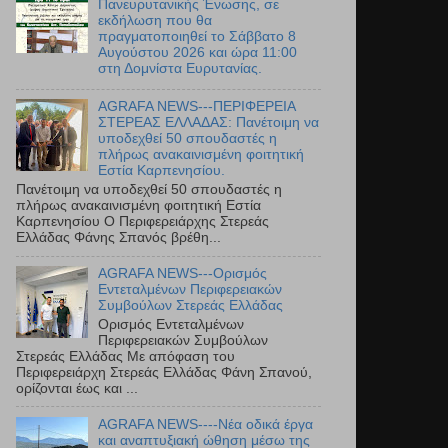
Πανευρυτανικής Ένωσης, σε
εκδήλωση που θα
πραγματοποιηθεί το Σάββατο 8
Αυγούστου 2026 και ώρα 11:00
στη Δομνίστα Ευρυτανίας.
AGRAFA NEWS---ΠΕΡΙΦΕΡΕΙΑ
ΣΤΕΡΕΑΣ ΕΛΛΑΔΑΣ: Πανέτοιμη να
υποδεχθεί 50 σπουδαστές η
πλήρως ανακαινισμένη φοιτητική
Εστία Καρπενησίου.
Πανέτοιμη να υποδεχθεί 50 σπουδαστές η
πλήρως ανακαινισμένη φοιτητική Εστία
Καρπενησίου Ο Περιφερειάρχης Στερεάς
Ελλάδας Φάνης Σπανός βρέθη...
AGRAFA NEWS---Ορισμός
Εντεταλμένων Περιφερειακών
Συμβούλων Στερεάς Ελλάδας
Ορισμός Εντεταλμένων
Περιφερειακών Συμβούλων
Στερεάς Ελλάδας Με απόφαση του
Περιφερειάρχη Στερεάς Ελλάδας Φάνη Σπανού,
ορίζονται έως και ...
AGRAFA NEWS----Νέα οδικά έργα
και αναπτυξιακή ώθηση μέσω της