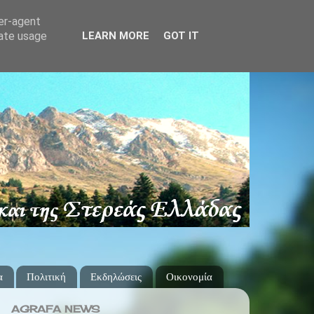
ser-agent
rate usage
LEARN MORE
GOT IT
α
Πολιτική
Εκδηλώσεις
Οικονομία
AGRAFA NEWS