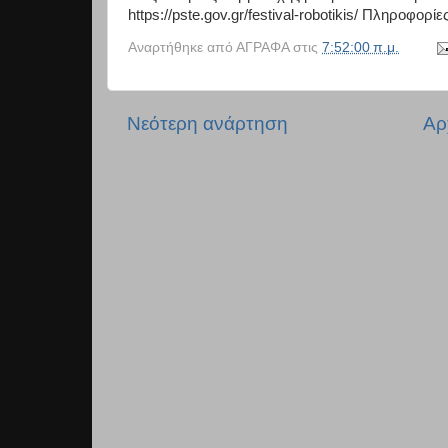
https://pste.gov.gr/festival-robotikis/ Πληροφορ
Αναρτήθηκε από
ΑΓΡΑΦΑ
στις
7:52:00 π.μ.
Νεότερη ανάρτηση
Αρ