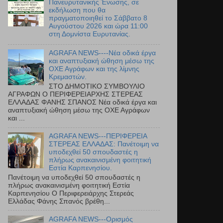
Πανευρυτανικής Ένωσης, σε
εκδήλωση που θα
πραγματοποιηθεί το Σάββατο 8
Αυγούστου 2026 και ώρα 11:00
στη Δομνίστα Ευρυτανίας.
AGRAFA NEWS----Νέα οδικά έργα
και αναπτυξιακή ώθηση μέσω της
ΟΧΕ Αγράφων και της λίμνης
Κρεμαστών.
ΣΤΟ ΔΗΜΟΤΙΚΟ ΣΥΜΒΟΥΛΙΟ
ΑΓΡΑΦΩΝ Ο ΠΕΡΙΦΕΡΕΙΑΡΧΗΣ ΣΤΕΡΕΑΣ
ΕΛΛΑΔΑΣ ΦΑΝΗΣ ΣΠΑΝΟΣ Νέα οδικά έργα και
αναπτυξιακή ώθηση μέσω της ΟΧΕ Αγράφων
και ...
AGRAFA NEWS---ΠΕΡΙΦΕΡΕΙΑ
ΣΤΕΡΕΑΣ ΕΛΛΑΔΑΣ: Πανέτοιμη να
υποδεχθεί 50 σπουδαστές η
πλήρως ανακαινισμένη φοιτητική
Εστία Καρπενησίου.
Πανέτοιμη να υποδεχθεί 50 σπουδαστές η
πλήρως ανακαινισμένη φοιτητική Εστία
Καρπενησίου Ο Περιφερειάρχης Στερεάς
Ελλάδας Φάνης Σπανός βρέθη...
AGRAFA NEWS---Ορισμός