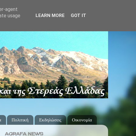
ser-agent
rate usage
LEARN MORE
GOT IT
α
Πολιτική
Εκδηλώσεις
Οικονομία
AGRAFA NEWS