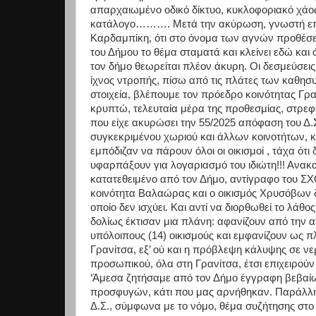
απαρχαιωμένο οδικό δίκτυο, κυκλοφοριακό χάος 
κατάλογο………. Μετά την ακύρωση, γνωστή επίσ
Καρδαμπίκη, ότι στο όνομα των αγνών προθέσεω
του Δήμου το θέμα σταματά και κλείνει εδώ και
τον δήμο θεωρείται πλέον άκυρη. Οι δεσμεύσει
ίχνος ντροπής, πίσω από τις πλάτες των καθη
στοιχεία, βλέπουμε τον πρόεδρο κοινότητας Γρα
κρυπτώ, τελευταία μέρα της προθεσμίας, στρε
που είχε ακυρώσει την 55/2025 απόφαση του Δ.Σ
συγκεκριμένου χωριού και άλλων κοινοτήτων, κρ
εμπόδιζαν να πάρουν όλοι οι οικισμοί , τάχα ότι
υφαρπάξουν για λογαριασμό του ιδιώτη!!! Ανακ
κατατεθειμένο από τον Δήμο, αντίγραφο του Σ
κοινότητα Βαλαώρας και ο οικισμός Χρυσόβων 
οποίο δεν ισχύει. Και αντί να διορθωθεί το λάθο
δολίως έκτισαν μια πλάνη: αφανίζουν από τη
υπόλοιπους (14) οικισμούς και εμφανίζουν ως π
Γρανίτσα, εξ’ ού και η πρόβλεψη κάλυψης σε νε
προσωπικού, όλα στη Γρανίτσα, έτσι επιχειρούν
‘Άμεσα ζητήσαμε από τον Δήμο έγγραφη βεβαίωσ
προσφυγών, κάτι που μας αρνήθηκαν. Παράλλη
Δ.Σ., σύμφωνα με το νόμο, θέμα συζήτησης στο