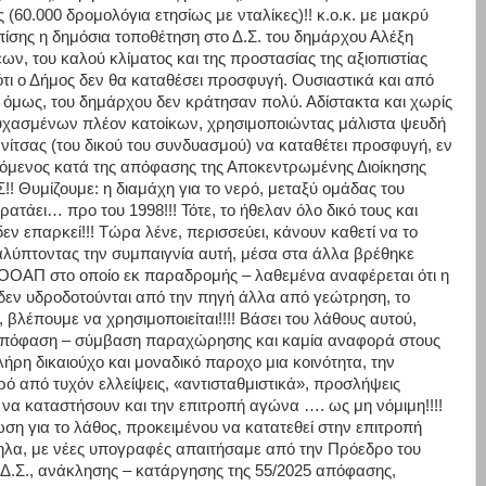
(60.000 δρομολόγια ετησίως με νταλίκες)!! κ.ο.κ. με μακρύ
ης η δημόσια τοποθέτηση στο Δ.Σ. του δημάρχου Αλέξη
ν, του καλού κλίματος και της προστασίας της αξιοπιστίας
 ότι ο Δήμος δεν θα καταθέσει προσφυγή. Ουσιαστικά και από
ς όμως, του δημάρχου δεν κράτησαν πολύ. Αδίστακτα και χωρίς
συχασμένων πλέον κατοίκων, χρησιμοποιώντας μάλιστα ψευδή
νίτσας (του δικού του συνδυασμού) να καταθέτει προσφυγή, εν
φόμενος κατά της απόφασης της Αποκεντρωμένης Διοίκησης
!! Θυμίζουμε: η διαμάχη για το νερό, μεταξύ ομάδας του
ατάει… προ του 1998!!! Τότε, το ήθελαν όλο δικό τους και
 δεν επαρκεί!!! Τώρα λένε, περισσεύει, κάνουν καθετί να το
αλύπτοντας την συμπαιγνία αυτή, μέσα στα άλλα βρέθηκε
ΧΟΟΑΠ στο οποίο εκ παραδρομής – λαθεμένα αναφέρεται ότι η
δεν υδροδοτούνται από την πηγή άλλα από γεώτρηση, το
ς, βλέπουμε να χρησιμοποιείται!!!! Βάσει του λάθους αυτού,
ν απόφαση – σύμβαση παραχώρησης και καμία αναφορά στους
λήρη δικαιούχο και μοναδικό παροχο μια κοινότητα, την
ρό από τυχόν ελλείψεις, «αντισταθμιστικά», προσλήψεις
 να καταστήσουν και την επιτροπή αγώνα …. ως μη νόμιμη!!!!
η για το λάθος, προκειμένου να κατατεθεί στην επιτροπή
λα, με νέες υπογραφές απαιτήσαμε από την Πρόεδρο του
 Δ.Σ., ανάκλησης – κατάργησης της 55/2025 απόφασης,