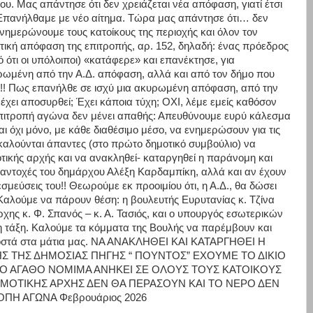
υ. Μας απάντησε ότι δεν χρειάζεται νέα απόφαση, γιατί έτσι
! Επανήλθαμε με νέο αίτημα. Τώρα μας απάντησε ότι… δεν
ημερώνουμε τους κατοίκους της περιοχής και όλον τον
ρωτική απόφαση της επιτροπής, αρ. 152, δηλαδή: ένας πρόεδρος
τι οι υπόλοιποι) «κατάφερε» και επανέκτησε, για
υρωμένη από την Α.Δ. απόφαση, αλλά και από τον δήμο που
ή!!! Πως επανήλθε σε ισχύ μια ακυρωμένη απόφαση, από την
χει αποσυρθεί; Έχει κάποια τύχη; ΟΧΙ, λέμε εμείς καθόσον
 επιτροπή αγώνα δεν μένει απαθής: Απευθύνουμε ευρύ κάλεσμα
 όχι μόνο, με κάθε διαθέσιμο μέσο, να ενημερώσουν για τις
αλούνται άπαντες (στο πρώτο δημοτικό συμβούλιο) να
τικής αρχής και να ανακληθεί- καταργηθεί η παράνομη και
 αντοχές του δημάρχου Αλέξη Καρδαμπίκη, αλλά και αν έχουν
σμεύσεις του!! Θεωρούμε εκ προοιμίου ότι, η Α.Δ., θα δώσει
 Καλούμε να πάρουν θέση: η βουλευτής Ευρυτανίας κ. Τζίνα
χης κ. Φ. Σπανός – κ. Α. Τασιός, και ο υπουργός εσωτερικών
μη τάξη. Καλούμε τα κόμματα της Βουλής να παρέμβουν και
ροστά στα μάτια μας. ΝΑ ΑΝΑΚΛΗΘΕΙ ΚΑΙ ΚΑΤΑΡΓΗΘΕΙ Η
ΣΗΣ ΤΗΣ ΔΗΜΟΣΙΑΣ ΠΗΓΗΣ “ ΠΟΥΝΤΟΣ” ΕΧΟΥΜΕ ΤΟ ΔΙΚΙΟ
ΙΟ ΑΓΑΘΟ ΝΟΜΙΜΑ ΑΝΗΚΕΙ ΣΕ ΟΛΟΥΣ ΤΟΥΣ ΚΑΤΟΙΚΟΥΣ
ΔΗΜΟΤΙΚΗΣ ΑΡΧΗΣ ΔΕΝ ΘΑ ΠΕΡΑΣΟΥΝ ΚΑΙ ΤΟ ΝΕΡΟ ΔΕΝ
ΟΠΗ ΑΓΩΝΑ Φεβρουάριος 2026