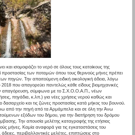
ι και ισομοιράζει το νερό σε όλους τους κατοίκους της
ί προστασίας των ποταμών όπου τους θερινούς μήνες πρέπει
ν πηγών. Την απαιτούμενη ειδική οικολογική άδεια, λόγω
2018 που απαγορεύει παντελώς κάθε είδους βιομηχανικές
 απαγόρευση, σύμφωνα με το Σ.Χ.Ο.Ο.Α.Π., νέων
ις, πηγάδια, κ.λπ.) για νέες χρήσεις νερού καθώς και
ο δασαρχείο και τις ζώνες προστασίας κατά μήκος του βουνού.
ύρω από την πηγή από τα Αρμάμπελα και σε όλη την Άνω
ιτούμενων εξόδων του δήμου, για την διατήρηση του δρόμου
σύμβασης. Την απουσία μελέτης καταγραφής της ετήσιας
ούς μήνες. Καμία αναφορά για τις εγκαταστάσεις του
, άδειες, περιβαλλοντικές μελέτες, επιπτώσεις στο