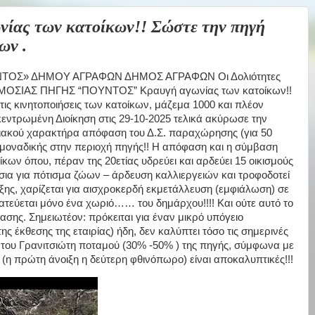
ας των κατοίκων!! Σώστε την πηγή
ων .
ΤΟΣ» ΔΗΜΟΥ ΑΓΡΑΦΩΝ ΔΗΜΟΣ ΑΓΡΑΦΩΝ Οι Δολιότητες
ΜΟΣΙΑΣ ΠΗΓΗΣ “ΠΟΥΝΤΟΣ” Κραυγή αγωνίας των κατοίκων!!
 τις κινητοποιήσεις των κατοίκων, μάζεμα 1000 και πλέον
ντρωμένη Διοίκηση στις 29-10-2025 τελικά ακύρωσε την
κιακού χαρακτήρα απόφαση του Δ.Σ. παραχώρησης (για 50
ς μοναδικής στην περιοχή πηγής!! Η απόφαση και η σύμβαση
κων όπου, πέραν της 20ετίας υδρεύει και αρδεύει 15 οικισμούς
σια για πότισμα ζώων – άρδευση καλλιεργειών και τροφοδοτεί
ης, χαρίζεται για αισχροκερδή εκμετάλλευση (εμφιάλωση) σε
ατεύεται μόνο ένα χωριό…… του δημάρχου!!!! Και ούτε αυτό το
ασης. Σημειωτέον: πρόκειται για έναν μικρό υπόγειο
ης έκθεσης της εταιρίας) ήδη, δεν καλύπτει τόσο τις σημερινές
 του Γρανιτσιώτη ποταμού (30% -50% ) της πηγής, σύμφωνα με
 (η πρώτη άνοιξη η δεύτερη φθινόπωρο) είναι αποκαλυπτικές!!!