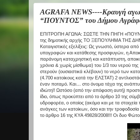
AGRAFA NEWS----Κραυγή αγωνί
“ΠΟΥΝΤΟΣ” του Δήμου Αγράφ
ΕΠΙΤΡΟΠΗ ΑΓΩΝΑ: ΣΩΣΤΕ ΤΗΝ ΠΗΓΗ «ΠΟΥΝ
της δημοτικής αρχής ΤΟ ΞΕΠΟΥΛΗΜΑ ΤΗΣ ΔΗ
Καταιγιστικές εξελίξεις: Ως γνωστό, ύστερα από
υπογραφών και κατάθεσης προσφυγών, η Αποκε
παράνομη καταχρηστική και κατάπτυστη, αποι
χρόνια & χωρίς μίσθωμα) του 1/3 του νερού τη
στερούν (ουσιαστικά κλέβουν) το νερό των κατοί
(4.700 κατοίκους κατά την ΕΛΣΤΑΤ) 2 αντλιοστά
έναν ποταμό. Και… στο όνομα τάχα της ανάπτυξ
ιδιώτη!! Ωστόσο (από την απόφαση αυτή) προστ
ίδιο, όπως προκύπτει από το άρθρο 10 της σύμβ
υδροφορέα, ο οποίος (ακόμα και με τα στοιχεία τ
ανάγκες των κατοίκων, όσο και την τροφοδοσία
το άρθρο 16 της ΚΥΑ 49828/2008!!! Οι δυο Φώτο