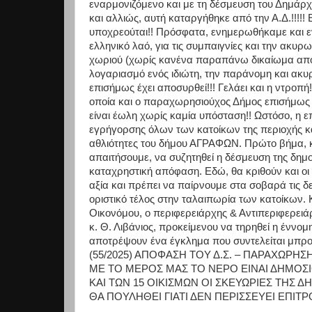
εναρμονιζόμενο και με τη δέσμευση του Δημάρχο
και αλλιώς, αυτή καταργήθηκε από την Α.Δ.!!!!
υποχρεούται!! Πρόσφατα, ενημερωθήκαμε και εν
ελληνικό λαό, για τις συμπαιγνίες και την ακυ
χωριού (χωρίς κανένα παραπάνω δικαίωμα από ό
λογαριασμό ενός ιδιώτη, την παράνομη και ακ
επισήμως έχει αποσυρθεί!!! Γελάει και η ντροπ
οποία και ο παραχωρησιούχος Δήμος επισήμως έ
είναι έωλη χωρίς καμία υπόσταση!! Ωστόσο, η
εγρήγορσης όλων των κατοίκων της περιοχής και
αθλιότητες του δήμου ΑΓΡΑΦΩΝ. Πρώτο βήμα, κ
απαιτήσουμε, να συζητηθεί η δέσμευση της δημο
καταχρηστική απόφαση. Εδώ, θα κριθούν και οι
αξία και πρέπει να παίρνουμε στα σοβαρά τις δε
οριστικό τέλος στην ταλαιπωρία των κατοίκων.
Οικονόμου, ο περιφερειάρχης & Αντιπεριφερειάρ
κ. Θ. Λιβάνιος, προκείμενου να τηρηθεί η έννο
αποτρέψουν ένα έγκλημα που συντελείται μπ
(55/2025) ΑΠΟΦΑΣΗ ΤΟΥ Δ.Σ. – ΠΑΡΑΧΩΡΗ
ΜΕ ΤΟ ΜΕΡΟΣ ΜΑΣ ΤΟ ΝΕΡΟ ΕΙΝΑΙ ΔΗΜΟΣ
ΚΑΙ ΤΩΝ 15 ΟΙΚΙΣΜΩΝ ΟΙ ΣΚΕΥΩΡΙΕΣ ΤΗΣ 
ΘΑ ΠΟΥΛΗΘΕΙ ΓΙΑΤΙ ΔΕΝ ΠΕΡΙΣΣΕΥΕΙ ΕΠΙΤΡ