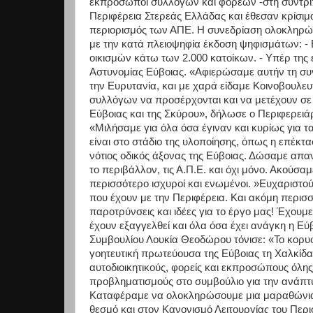
εκπρόσωποι συλλόγων και φορέων -στη συντριπ
Περιφέρεια Στερεάς Ελλάδας και έθεσαν κρίσιμ
περιορισμός των ΑΠΕ. Η συνεδρίαση ολοκληρώθ
με την κατά πλειοψηφία έκδοση ψηφισμάτων: - 
οικισμών κάτω των 2.000 κατοίκων. - Υπέρ της 
Αστυνομίας Εύβοιας. «Αφιερώσαμε αυτήν τη συν
την Ευρυτανία, και με χαρά είδαμε Κοινοβουλ
συλλόγων να προσέρχονται και να μετέχουν σε έ
Εύβοιας και της Σκύρου», δήλωσε ο Περιφερει
«Μιλήσαμε για όλα όσα έγιναν και κυρίως για τ
είναι στο στάδιο της υλοποίησης, όπως η επέκτ
νότιος οδικός άξονας της Εύβοιας. Δώσαμε απα
το περιβάλλον, τις Α.Π.Ε. και όχι μόνο. Ακούσα
περισσότερο ισχυροί και ενωμένοι. »Ευχαριστο
που έχουν με την Περιφέρεια. Και ακόμη περι
παροτρύνσεις και ιδέες για το έργο μας! Έχου
έχουν εξαγγελθεί και όλα όσα έχει ανάγκη η Εύ
Συμβουλίου Λουκία Θεοδώρου τόνισε: «Το κορυφ
γοητευτική πρωτεύουσα της Εύβοιας τη Χαλκίδα 
αυτοδιοικητικούς, φορείς και εκπροσώπους όλης
προβληματισμούς στο συμβούλιο για την ανάπτυ
Καταφέραμε να ολοκληρώσουμε μια μαραθώνια
θεσμό και στον Κανονισμό Λειτουργίας του Περ