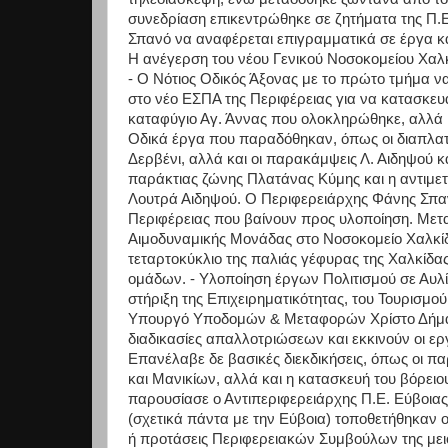
συνεδρίαση επικεντρώθηκε σε ζητήματα της Π.
Σπανό να αναφέρεται επιγραμματικά σε έργα κ
Η ανέγερση του νέου Γενικού Νοσοκομείου Χαλ
- Ο Νότιος Οδικός Άξονας με το πρώτο τμήμα ν
στο νέο ΕΣΠΑ της Περιφέρειας για να κατασκευα
καταφύγιο Αγ. Άννας που ολοκληρώθηκε, αλλά κα
Οδικά έργα που παραδόθηκαν, όπως οι διαπλα
Δερβένι, αλλά και οι παρακάμψεις Λ. Αιδηψού κ
παράκτιας ζώνης Πλατάνας Κύμης και η αντιμετ
Λουτρά Αιδηψού. Ο Περιφερειάρχης Φάνης Σπαν
Περιφέρειας που βαίνουν προς υλοποίηση. Μεταξ
Αιμοδυναμικής Μονάδας στο Νοσοκομείο Χαλκίδ
τεταρτοκύκλιο της παλιάς γέφυρας της Χαλκίδα
ομάδων. - Υλοποίηση έργων Πολιτισμού σε Αυλίδ
στήριξη της Επιχειρηματικότητας, του Τουρισμο
Υπουργό Υποδομών & Μεταφορών Χρίστο Δήμα, 
διαδικασίες απαλλοτριώσεων και εκκινούν οι ε
Επανέλαβε δε βασικές διεκδικήσεις, όπως οι 
και Μανικίων, αλλά και η κατασκευή του βόρει
παρουσίασε ο Αντιπεριφερειάρχης Π.Ε. Εύβοιας 
(σχετικά πάντα με την Εύβοια) τοποθετήθηκαν ο
ή προτάσεις Περιφερειακών Συμβούλων της μει