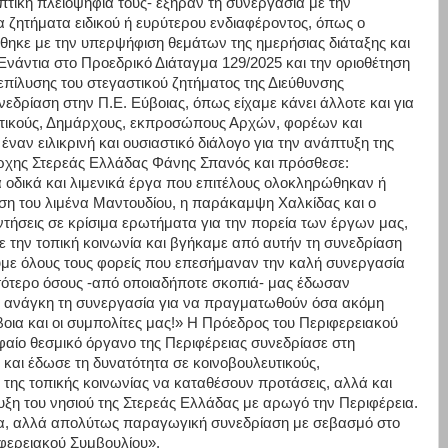
τική πλειοψηφία τους- εξήραν τη συνεργασία με την
α ζητήματα ειδικού ή ευρύτερου ενδιαφέροντος, όπως ο
ηκε με την υπερψήφιση θεμάτων της ημερήσιας διάταξης και
Ενάντια στο Προεδρικό Διάταγμα 129/2025 και την οριοθέτηση
επίλυσης του στεγαστικού ζητήματος της Διεύθυνσης
εδρίαση στην Π.Ε. Εύβοιας, όπως είχαμε κάνει άλλοτε και για
ευτικούς, Δημάρχους, εκπροσώπους Αρχών, φορέων και
ναν ειλικρινή και ουσιαστικό διάλογο για την ανάπτυξη της
άρχης Στερεάς Ελλάδας Φάνης Σπανός και πρόσθεσε:
α οδικά και λιμενικά έργα που επιτέλους ολοκληρώθηκαν ή
αση του λιμένα Μαντουδίου, η παράκαμψη Χαλκίδας και ο
ντήσεις σε κρίσιμα ερωτήματα για την πορεία των έργων μας,
με την τοπική κοινωνία και βγήκαμε από αυτήν τη συνεδρίαση
ύμε όλους τους φορείς που επεσήμαναν την καλή συνεργασία
σσότερο όσους -από οποιαδήποτε σκοπιά- μας έδωσαν
με ανάγκη τη συνεργασία για να πραγματωθούν όσα ακόμη
βοια και οι συμπολίτες μας!» Η Πρόεδρος του Περιφερειακού
αίο θεσμικό όργανο της Περιφέρειας συνεδρίασε στη
και έδωσε τη δυνατότητα σε κοινοβουλευτικούς,
 της τοπικής κοινωνίας να καταθέσουν προτάσεις, αλλά και
ξη του νησιού της Στερεάς Ελλάδας με αρωγό την Περιφέρεια.
, αλλά απολύτως παραγωγική συνεδρίαση με σεβασμό στο
ιφερειακού Συμβουλίου».