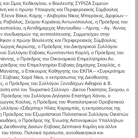
ς και Σίμος Κεδίκογλου, ο Βουλευτής ΣΥΡΙΖΑ Συμεών
άνη και ο πρώην Υπουργός και Περιφερειακός Σύμβουλος
 Έλενα Βάκα, Κύμης – Αλιβερίου Νίκος Μπαράκος, Διρφύων –
 Ραβιόλος, Σκύρου Κυριάκος Αντωνόπουλος, η Πρόεδρος του
κοπούλου, η Αντιδήμαρχος Μαντουδίου – Λίμνης – Αγ. ‘Αννας
 συνδυασμών της αντιπολίτευσης. Συμμετείχαν στην
ήθηκαν ο πρώην Βουλευτής και Περιφερειακός Σύμβουλος
ιώργος Ακριώτης, ο Πρόεδρος του Δικηγορικού Συλλόγου
ρικού Συλλόγου Εύβοιας Κωνσταντίνα Καρλή, ο Πρόεδρος του
γιάννης, ο Πρόεδρος του Οικονομικού Επιμελητηρίου Αν.
πρόεδρος του Επιμελητηρίου Εύβοιας Δημήτρης Σκαρλάς, ο
ανιάτης, ο Επίκουρος Καθηγητής του ΕΚΠΑ – «Συγκρότημα
Ε Εύβοιας Χαρά Νίκα, ο εκπρόσωπος της Διεύθυνσης
ς, ο Πρόεδρος του Συλλόγου Ξενοδόχων Αιδηψού & Β.
πη από τον Τουριστικό Σύλλογο - Δίκτυο Ποιότητας Σκύρου, ο
 Πρόεδρος του Συλλόγου Δηλησού Επιστήμη Χάνου, ο
ώργιος Κούλας, η Πρόεδρος του Φυσιολατρικού Ορειβατικού
Συλλόγου «Σιδερίτης» Ηλίας Καραμπάς, η εκπρόσωπος της
η Πρόεδρος του Eξωραϊστικού Πολιτιστικού Συλλόγου Οικιστών
θιουδάκη, ο Πρόεδρος της Ένωσης Αστυνομικών Υπαλλήλων
ς Διεύθυνσης Δασών Εύβοιας Δέσποινα Κομίλη και άλλοι
ου τόπου. Πολιτικά πρόσωπα, αυτοδιοικητικοί και