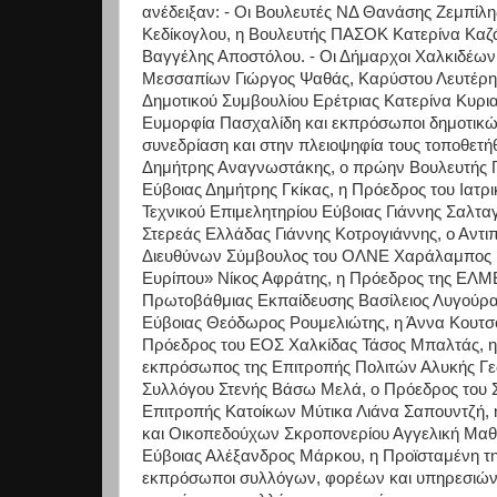
ανέδειξαν: - Οι Βουλευτές ΝΔ Θανάσης Ζεμπίλη
Κεδίκογλου, η Βουλευτής ΠΑΣΟΚ Κατερίνα Καζ
Βαγγέλης Αποστόλου. - Οι Δήμαρχοι Χαλκιδέων
Μεσσαπίων Γιώργος Ψαθάς, Καρύστου Λευτέρης
Δημοτικού Συμβουλίου Ερέτριας Κατερίνα Κυρια
Ευμορφία Πασχαλίδη και εκπρόσωποι δημοτικών
συνεδρίαση και στην πλειοψηφία τους τοποθετ
Δημήτρης Αναγνωστάκης, ο πρώην Βουλευτής Γ
Εύβοιας Δημήτρης Γκίκας, η Πρόεδρος του Ιατ
Τεχνικού Επιμελητηρίου Εύβοιας Γιάννης Σαλτα
Στερεάς Ελλάδας Γιάννης Κοτρογιάννης, ο Αντι
Διευθύνων Σύμβουλος του ΟΛΝΕ Χαράλαμπος Μ
Ευρίπου» Νίκος Αφράτης, η Πρόεδρος της ΕΛΜ
Πρωτοβάθμιας Εκπαίδευσης Βασίλειος Λυγούρα
Εύβοιας Θεόδωρος Ρουμελιώτης, η Άννα Κουτσού
Πρόεδρος του ΕΟΣ Χαλκίδας Τάσος Μπαλτάς, η
εκπρόσωπος της Επιτροπής Πολιτών Αλυκής Γε
Συλλόγου Στενής Βάσω Μελά, ο Πρόεδρος του 
Επιτροπής Κατοίκων Μύτικα Λιάνα Σαπουντζή, 
και Οικοπεδούχων Σκροπονερίου Αγγελική Μα
Εύβοιας Αλέξανδρος Μάρκου, η Προϊσταμένη τη
εκπρόσωποι συλλόγων, φορέων και υπηρεσιών τ