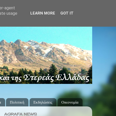
ser-agent
rate usage
LEARN MORE
GOT IT
α
Πολιτική
Εκδηλώσεις
Οικονομία
AGRAFA NEWS