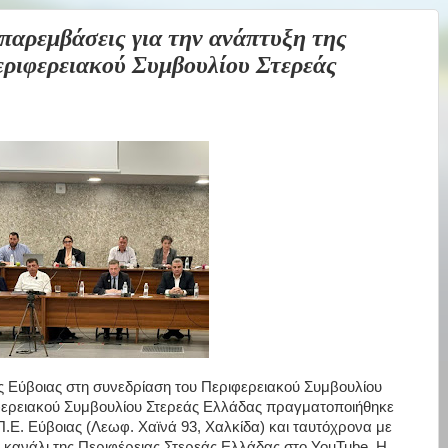
αρεμβάσεις για την ανάπτυξη της
εριφερειακού Συμβουλίου Στερεάς
ς Εύβοιας στη συνεδρίαση του Περιφερειακού Συμβουλίου
φερειακού Συμβουλίου Στερεάς Ελλάδας πραγματοποιήθηκε
 Π.Ε. Εύβοιας (Λεωφ. Χαϊνά 93, Χαλκίδα) και ταυτόχρονα με
 κανάλι της Περιφέρειας Στερεάς Ελλάδας στο YouTube. Η