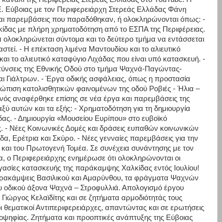
Ε. Εύβοιας με τον Περιφερειάρχη Στερεάς Ελλάδας Φάνη
αι παρεμβάσεις που παραδόθηκαν, ή ολοκληρώνονται όπως: -
κίδας με πλήρη χρηματοδότηση από το ΕΣΠΑ της Περιφέρειας.
α ολοκληρώνεται σύντομα και το δεύτερο τμήμα να εντάσσεται
στεί. - Η επέκταση λιμένα Μαντουδίου και το αλιευτικό
ι το αλιευτικό καταφύγιο Λιχάδας που είναι υπό κατασκευή. -
τύνσεις της Εθνικής Οδού στο τμήμα Ψαχνά-Παγώντας-
αι Γιάλτρων. - Έργα οδικής ασφάλειας, όπως η προστασία
ώπιση κατολισθητικών φαινομένων της οδού Ροβιές - Ήλια –
ός αναφέρθηκε επίσης σε νέα έργα και παρεμβάσεις της
ύ αυτών και τα εξής: - Χρηματοδότηση για τη δημιουργία
ας. - Δημιουργία «Μουσείου Ευρίπου» στο ευβοϊκό
ς. - Νέες Κοινωνικές Δομές και δράσεις ευπαθών κοινωνικών
α, Ερέτρια και Σκύρο. - Νέες γενναίες παρεμβάσεις για την
ύ και του Πρωτογενή Τομέα. Σε συνέχεια συνάντησης με τον
ο Περιφερειάρχης ενημέρωσε ότι ολοκληρώνονται οι
ργασίες κατασκευής της παράκαμψης Χαλκίδας εντός Ιουλίου!
παρακάμψεις Βασιλικού και Αμαρύνθου, τα φράγματα Ψαχνών
ου οδικού άξονα Ψαχνά – Στροφυλλιά. Απολογισμό έργου
Γιώργος Κελαϊδίτης και σε ζητήματα αρμοδιότητάς τους
ι θεματικοί Αντιπεριφερειάρχες, απαντώντας και σε ερωτήσεις
οψηφίας. Ζητήματα και προοπτικές ανάπτυξης της Εύβοιας