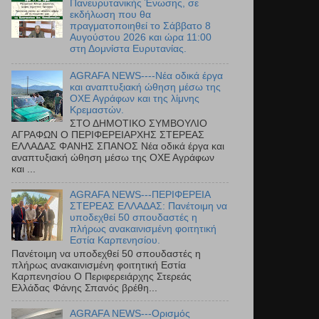
Πανευρυτανικής Ένωσης, σε
εκδήλωση που θα
πραγματοποιηθεί το Σάββατο 8
Αυγούστου 2026 και ώρα 11:00
στη Δομνίστα Ευρυτανίας.
AGRAFA NEWS----Νέα οδικά έργα
και αναπτυξιακή ώθηση μέσω της
ΟΧΕ Αγράφων και της λίμνης
Κρεμαστών.
ΣΤΟ ΔΗΜΟΤΙΚΟ ΣΥΜΒΟΥΛΙΟ
ΑΓΡΑΦΩΝ Ο ΠΕΡΙΦΕΡΕΙΑΡΧΗΣ ΣΤΕΡΕΑΣ
ΕΛΛΑΔΑΣ ΦΑΝΗΣ ΣΠΑΝΟΣ Νέα οδικά έργα και
αναπτυξιακή ώθηση μέσω της ΟΧΕ Αγράφων
και ...
AGRAFA NEWS---ΠΕΡΙΦΕΡΕΙΑ
ΣΤΕΡΕΑΣ ΕΛΛΑΔΑΣ: Πανέτοιμη να
υποδεχθεί 50 σπουδαστές η
πλήρως ανακαινισμένη φοιτητική
Εστία Καρπενησίου.
Πανέτοιμη να υποδεχθεί 50 σπουδαστές η
πλήρως ανακαινισμένη φοιτητική Εστία
Καρπενησίου Ο Περιφερειάρχης Στερεάς
Ελλάδας Φάνης Σπανός βρέθη...
AGRAFA NEWS---Ορισμός