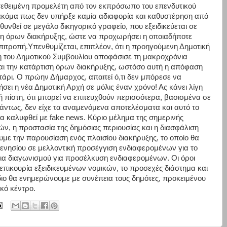
τεθειμένη προμελέτη από τον εκπρόσωπο του επενδυτικού
 ακόμα πως δεν υπήρξε καμία αδιαφορία και καθυστέρηση από
υνθεί σε μεγάλο δικηγορικό γραφείο, που εξειδικεύεται σε
αξη όρων διακήρυξης, ώστε να προχωρήσει η οποιαδήποτε
Επιτροπή.Υπενθυμίζεται, επιπλέον, ότι η προηγούμενη Δημοτική
η του Δημοτικού Συμβουλίου αποφάσισε τη μακροχρόνια
αι την κατάρτιση όρων διακήρυξης, ωστόσο αυτή η απόφαση
ρτάρι. Ο πρώην Δήμαρχος, απαιτεί ό,τι δεν μπόρεσε να
ιήσει η νέα Δημοτική Αρχή σε μόλις έναν χρόνο! Ας κάνει λίγη
λή πίστη, ότι μπορεί να επιτευχθούν περισσότερα, βασισμένα σε
άντως, δεν είχε τα αναμενόμενα αποτελέσματα και αυτό το
θα καλυφθεί με fake news. Κύριο μέλημα της σημερινής
ών, η προστασία της δημόσιας περιουσίας και η διασφάλιση
υμε την παρουσίαση ενός πλαισίου διακήρυξης, το οποίο θα
ενησίου σε μελλοντική προσέγγιση ενδιαφερομένων για το
γεια διαγωνισμού για προσέλκυση ενδιαφερομένων. Οι όροι
ή επικουρία εξειδικευμένων νομικών, το προσεχές διάστημα και
διο θα ενημερώνουμε με συνέπεια τους δημότες, προκειμένου
ικό κέντρο.