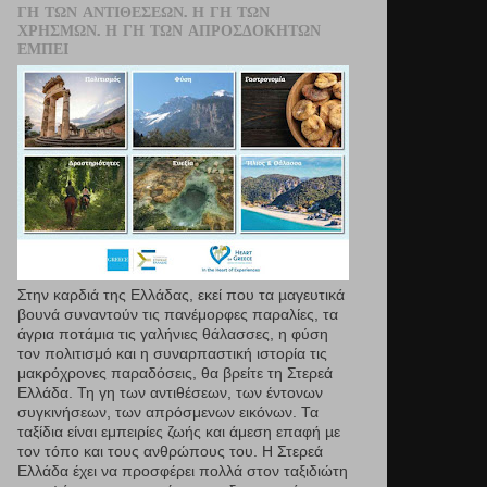
ΓΗ ΤΩΝ ΑΝΤΙΘΈΣΕΩΝ. Η ΓΗ ΤΩΝ
ΧΡΗΣΜΏΝ. Η ΓΗ ΤΩΝ ΑΠΡΟΣΔΌΚΗΤΩΝ
ΕΜΠΕΙ
Στην καρδιά της Ελλάδας, εκεί που τα µαγευτικά
βουνά συναντούν τις πανέμορφες παραλίες, τα
άγρια ποτάμια τις γαλήνιες θάλασσες, η φύση
τον πολιτισμό και η συναρπαστική ιστορία τις
μακρόχρονες παραδόσεις, θα βρείτε τη Στερεά
Ελλάδα. Τη γη των αντιθέσεων, των έντονων
συγκινήσεων, των απρόσμενων εικόνων. Τα
ταξίδια είναι εμπειρίες ζωής και άμεση επαφή µε
τον τόπο και τους ανθρώπους του. Η Στερεά
Ελλάδα έχει να προσφέρει πολλά στον ταξιδιώτη