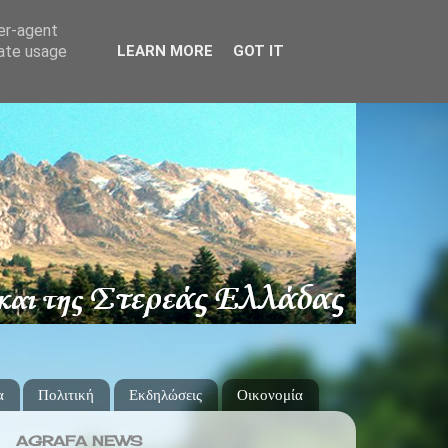
ser-agent
rate usage
LEARN MORE
GOT IT
α
Πολιτική
Εκδηλώσεις
Οικονομία
AGRAFA NEWS