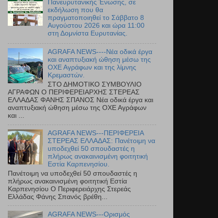
Πανευρυτανικής Ένωσης, σε
εκδήλωση που θα
πραγματοποιηθεί το Σάββατο 8
Αυγούστου 2026 και ώρα 11:00
στη Δομνίστα Ευρυτανίας.
AGRAFA NEWS----Νέα οδικά έργα
και αναπτυξιακή ώθηση μέσω της
ΟΧΕ Αγράφων και της λίμνης
Κρεμαστών.
ΣΤΟ ΔΗΜΟΤΙΚΟ ΣΥΜΒΟΥΛΙΟ
ΑΓΡΑΦΩΝ Ο ΠΕΡΙΦΕΡΕΙΑΡΧΗΣ ΣΤΕΡΕΑΣ
ΕΛΛΑΔΑΣ ΦΑΝΗΣ ΣΠΑΝΟΣ Νέα οδικά έργα και
αναπτυξιακή ώθηση μέσω της ΟΧΕ Αγράφων
και ...
AGRAFA NEWS---ΠΕΡΙΦΕΡΕΙΑ
ΣΤΕΡΕΑΣ ΕΛΛΑΔΑΣ: Πανέτοιμη να
υποδεχθεί 50 σπουδαστές η
πλήρως ανακαινισμένη φοιτητική
Εστία Καρπενησίου.
Πανέτοιμη να υποδεχθεί 50 σπουδαστές η
πλήρως ανακαινισμένη φοιτητική Εστία
Καρπενησίου Ο Περιφερειάρχης Στερεάς
Ελλάδας Φάνης Σπανός βρέθη...
AGRAFA NEWS---Ορισμός