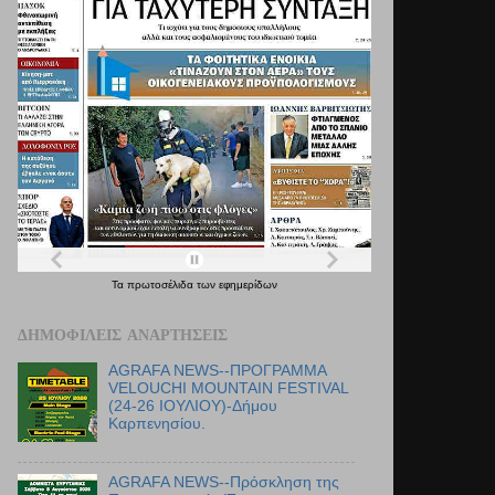
Τα
πρωτοσέλιδα
των
εφημερίδων
ΔΗΜΟΦΙΛΕΊΣ ΑΝΑΡΤΉΣΕΙΣ
AGRAFA NEWS--ΠΡΟΓΡΑΜΜΑ
VELOUCHI MOUNTAIN FESTIVAL
(24-26 ΙΟΥΛΙΟΥ)-Δήμου
Καρπενησίου.
AGRAFA NEWS--Πρόσκληση της