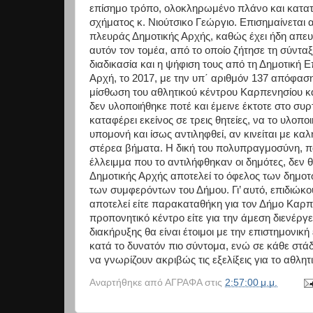
επίσημο τρόπο, ολοκληρωμένο πλάνο και κατα
σχήματος κ. Νιούτσικο Γεώργιο. Επισημαίνεται
πλευράς Δημοτικής Αρχής, καθώς έχει ήδη απευθ
αυτόν τον τομέα, από το οποίο ζήτησε τη σύντ
διαδικασία και η ψήφιση τους από τη Δημοτική 
Αρχή, το 2017, με την υπ΄ αριθμόν 137 απόφασ
μίσθωση του αθλητικού κέντρου Καρπενησίου κ
δεν υλοποιήθηκε ποτέ και έμεινε έκτοτε στο συ
καταφέρει εκείνος σε τρεις θητείες, να το υλοπο
υπομονή και ίσως αντιληφθεί, αν κινείται με κα
στέρεα βήματα. Η δική του πολυπραγμοσύνη, π
έλλειμμα που το αντιλήφθηκαν οι δημότες, δεν 
Δημοτικής Αρχής αποτελεί το όφελος των δημοτ
των συμφερόντων του Δήμου. Γι’ αυτό, επιδιώκο
αποτελεί είτε παρακαταθήκη για τον Δήμο Καρπ
προπονητικό κέντρο είτε για την άμεση διενέρ
διακήρυξης θα είναι έτοιμοι με την επιστημονικ
κατά το δυνατόν πιο σύντομα, ενώ σε κάθε στά
να γνωρίζουν ακριβώς τις εξελίξεις για το αθλητ
Αναρτήθηκε από
ΑΓΡΑΦΑ
στις
2:57:00 μ.μ.