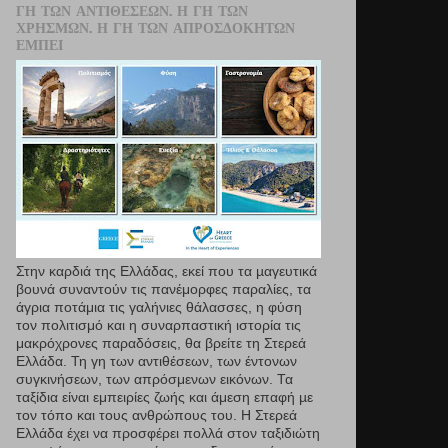
ΓΗ ΤΩΝ ΑΝΤΙΘΈΣΕΩΝ. Η ΓΗ ΤΩΝ
ΧΡΗΣΜΏΝ. Η ΓΗ ΤΩΝ ΑΠΡΟΣΔΌΚΗΤΩΝ
ΕΜΠΕΙ
Στην καρδιά της Ελλάδας, εκεί που τα µαγευτικά
βουνά συναντούν τις πανέμορφες παραλίες, τα
άγρια ποτάμια τις γαλήνιες θάλασσες, η φύση
τον πολιτισμό και η συναρπαστική ιστορία τις
μακρόχρονες παραδόσεις, θα βρείτε τη Στερεά
Ελλάδα. Τη γη των αντιθέσεων, των έντονων
συγκινήσεων, των απρόσμενων εικόνων. Τα
ταξίδια είναι εμπειρίες ζωής και άμεση επαφή µε
τον τόπο και τους ανθρώπους του. Η Στερεά
Ελλάδα έχει να προσφέρει πολλά στον ταξιδιώτη