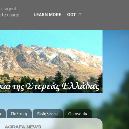
ser-agent
rate usage
LEARN MORE
GOT IT
α
Πολιτική
Εκδηλώσεις
Οικονομία
AGRAFA NEWS