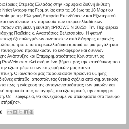
ριφέρειας Στερεάς Ελλάδας στην κορυφαία διεθνή έκθεση
 Ντίσελντορφ της Γερμανίας από τις 16 έως τις 18 Μαρτίου
γασία με την Ελληνική Εταιρεία Επενδύσεων και Εξωτερικού
 και συντόνισαν την παρουσία των στερεοελλαδίτικων
ων ποτών στη διεθνή έκθεση «PROWEIN 2025». Την Περιφέρεια
ρχης Παιδείας κ. Αναστάσιος Βελισσαρίου. Η φετινή
ετοχή έξι επιλεγμένων οινοποιείων από διάφορες περιοχές
λύτερο τρόπο τα στερεοελλαδίτικα κρασιά σε μια μεγάλη και
ά ταυτόχρονα προσέλκυσαν το ενδιαφέρον και διεθνών
χης Ανάπτυξης και Επιχειρηματικότητας Κωνσταντίνος
ή ProWein αποτελεί ακόμα ένα βήμα προς την κατεύθυνση που
 την εξωστρέφεια των επιχειρήσεών μας και να
άπτυξη. Οι οινοποιοί μας παρουσίασαν προϊόντα υψηλής
διεθνές επίπεδο, αποσπώντας θετικά σχόλια από σημαντικούς
τα πως η ενίσχυση της ανταγωνιστικότητας των μικρών και
ή παρουσία τους σε αγορές του εξωτερικού, την επαφή με
ύωση. Ως Περιφέρεια, θα συνεχίσουμε να στεκόμαστε στο πλευρό
στήριξης».