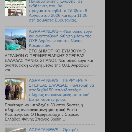
Πανευρυτανικής Ένωσης, σε
εκδήλωση που θα
πραγματοποιηθεί το Σάββατο 8
Αυγούστου 2026 και ώρα 11:00
στη Δομνίστα Ευρυτανίας.
AGRAFA NEWS----Νέα οδικά έργα
και αναπτυξιακή ώθηση μέσω της
ΟΧΕ Αγράφων και της λίμνης
Κρεμαστών.
ΣΤΟ ΔΗΜΟΤΙΚΟ ΣΥΜΒΟΥΛΙΟ
ΑΓΡΑΦΩΝ Ο ΠΕΡΙΦΕΡΕΙΑΡΧΗΣ ΣΤΕΡΕΑΣ
ΕΛΛΑΔΑΣ ΦΑΝΗΣ ΣΠΑΝΟΣ Νέα οδικά έργα και
αναπτυξιακή ώθηση μέσω της ΟΧΕ Αγράφων
και ...
AGRAFA NEWS---ΠΕΡΙΦΕΡΕΙΑ
ΣΤΕΡΕΑΣ ΕΛΛΑΔΑΣ: Πανέτοιμη να
υποδεχθεί 50 σπουδαστές η
πλήρως ανακαινισμένη φοιτητική
Εστία Καρπενησίου.
Πανέτοιμη να υποδεχθεί 50 σπουδαστές η
πλήρως ανακαινισμένη φοιτητική Εστία
Καρπενησίου Ο Περιφερειάρχης Στερεάς
Ελλάδας Φάνης Σπανός βρέθη...
AGRAFA NEWS---Ορισμός