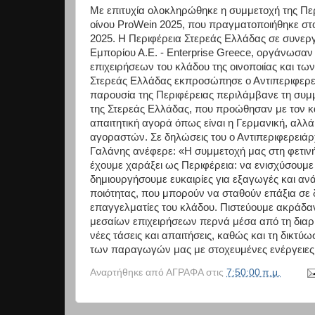
Με επιτυχία ολοκληρώθηκε η συμμετοχή της Πε
οίνου ProWein 2025, που πραγματοποιήθηκε στο
2025. Η Περιφέρεια Στερεάς Ελλάδας σε συνερ
Εμπορίου Α.Ε. - Enterprise Greece, οργάνωσαν
επιχειρήσεων του κλάδου της οινοποιίας και τ
Στερεάς Ελλάδας εκπροσώπησε ο Αντιπεριφερειά
παρουσία της Περιφέρειας περιλάμβανε τη συμμ
της Στερεάς Ελλάδας, που προώθησαν με τον κα
απαιτητική αγορά όπως είναι η Γερμανική, αλλ
αγοραστών. Σε δηλώσεις του ο Αντιπεριφερειάρ
Γαλάνης ανέφερε: «Η συμμετοχή μας στη φετιν
έχουμε χαράξει ως Περιφέρεια: να ενισχύσουμε
δημιουργήσουμε ευκαιρίες για εξαγωγές και αν
ποιότητας, που μπορούν να σταθούν επάξια σε 
επαγγελματίες του κλάδου. Πιστεύουμε ακράδαν
μεσαίων επιχειρήσεων περνά μέσα από τη διαρκ
νέες τάσεις και απαιτήσεις, καθώς και τη δικτ
των παραγωγών μας με στοχευμένες ενέργειες 
Αναρτήθηκε από
ΑΓΡΑΦΑ
στις
7:50:00 π.μ.