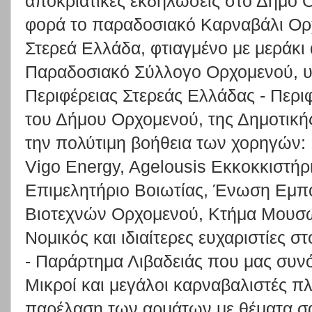
αποκριάτικες εκδηλώσεις στο Δήμο Ο
φορά το παραδοσιακό Καρναβάλι Ορ
Στερεά Ελλάδα, φτιαγμένο με μεράκι 
Παραδοσιακό Σύλλογο Ορχομενού, υπ
Περιφέρειας Στερεάς Ελλάδας - Περι
του Δήμου Ορχομενού, της Δημοτική
την πολύτιμη βοήθεια των χορηγών: 
Vigo Energy, Agelousis Εκκοκκιστήρ
Επιμελητήριο Βοιωτίας, Ένωση Εμπ
Βιοτεχνών Ορχομενού, Κτήμα Μουσώ
Νομικός και ιδιαίτερες ευχαριστίες 
- Παράρτημα Λιβαδειάς που μας συνό
Μικροί και μεγάλοι καρναβαλιστές π
παρέλαση των αρμάτων με θέματα σα