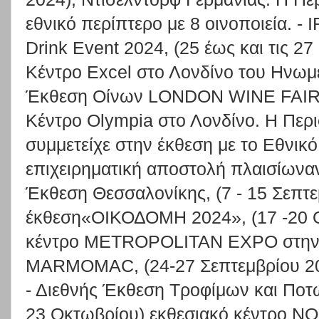
εθνικό περίπτερο με 8 οινοποιεία. - I
Drink Event 2024, (25 έως και τις 2
Κέντρο Excel στο Λονδίνο του Ηνωμέ
Έκθεση Οίνων LONDON WINE FAIR, 
Κέντρο Olympia στο Λονδίνο. Η Περ
συμμετείχε στην έκθεση με το Εθνικό
επιχειρηματική αποστολή πλαισίωναν 
Έκθεση Θεσσαλονίκης, (7 - 15 Σεπτε
έκθεση«ΟΙΚΟΔΟΜΗ 2024», (17 -20 Ο
κέντρο METROPOLITAN EXPO στην Ατ
MARMOMAC, (24-27 Σεπτεμβρίου 202
- Διεθνής Έκθεση Τροφίμων και Ποτ
23 Οκτωβρίου) εκθεσιακό κέντρο N