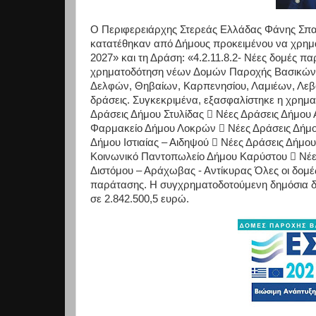
Ο Περιφερειάρχης Στερεάς Ελλάδας Φάνης Σπ
κατατέθηκαν από Δήμους προκειμένου να χρη
2027» και τη Δράση: «4.2.11.8.2- Νέες δομές 
χρηματοδότηση νέων Δομών Παροχής Βασικών 
Δελφών, Θηβαίων, Καρπενησίου, Λαμιέων, Λεβα
δράσεις. Συγκεκριμένα, εξασφαλίστηκε η χρη
Δράσεις Δήμου Στυλίδας  Νέες Δράσεις Δήμου 
Φαρμακείο Δήμου Λοκρών  Νέες Δράσεις Δήμο
Δήμου Ιστιαίας – Αιδηψού  Νέες Δράσεις Δήμ
Κοινωνικό Παντοπωλείο Δήμου Καρύστου  Νέε
Διστόμου – Αράχωβας - Αντίκυρας Όλες οι δομές
παράτασης. Η συγχρηματοδοτούμενη δημόσια δ
σε 2.842.500,5 ευρώ.