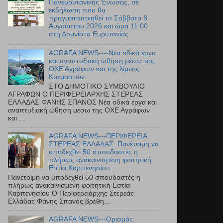
Πανευρυτανικής Ένωσης, σε
εκδήλωση που θα
πραγματοποιηθεί το Σάββατο 8
Αυγούστου 2026 και ώρα 11:00
στη Δομνίστα Ευρυτανίας.
AGRAFA NEWS----Νέα οδικά έργα
και αναπτυξιακή ώθηση μέσω της
ΟΧΕ Αγράφων και της λίμνης
Κρεμαστών.
ΣΤΟ ΔΗΜΟΤΙΚΟ ΣΥΜΒΟΥΛΙΟ
ΑΓΡΑΦΩΝ Ο ΠΕΡΙΦΕΡΕΙΑΡΧΗΣ ΣΤΕΡΕΑΣ
ΕΛΛΑΔΑΣ ΦΑΝΗΣ ΣΠΑΝΟΣ Νέα οδικά έργα και
αναπτυξιακή ώθηση μέσω της ΟΧΕ Αγράφων
και ...
AGRAFA NEWS---ΠΕΡΙΦΕΡΕΙΑ
ΣΤΕΡΕΑΣ ΕΛΛΑΔΑΣ: Πανέτοιμη να
υποδεχθεί 50 σπουδαστές η
πλήρως ανακαινισμένη φοιτητική
Εστία Καρπενησίου.
Πανέτοιμη να υποδεχθεί 50 σπουδαστές η
πλήρως ανακαινισμένη φοιτητική Εστία
Καρπενησίου Ο Περιφερειάρχης Στερεάς
Ελλάδας Φάνης Σπανός βρέθη...
AGRAFA NEWS---Ορισμός