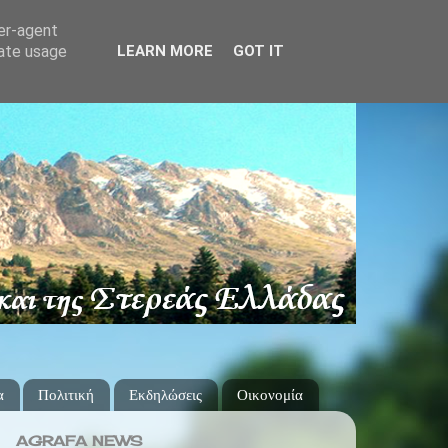
ser-agent
rate usage
LEARN MORE
GOT IT
α
Πολιτική
Εκδηλώσεις
Οικονομία
AGRAFA NEWS