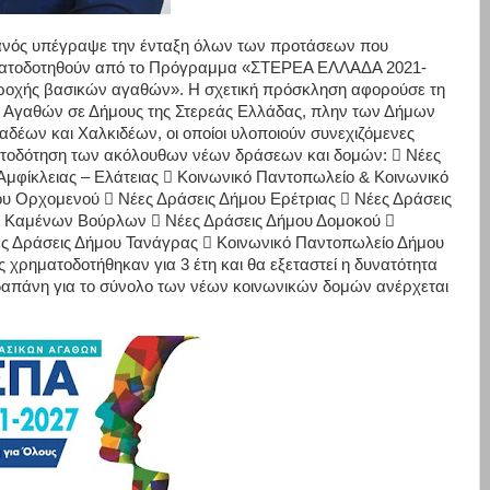
ανός υπέγραψε την ένταξη όλων των προτάσεων που
ματοδοτηθούν από το Πρόγραμμα «ΣΤΕΡΕΑ ΕΛΛΑΔΑ 2021-
παροχής βασικών αγαθών». Η σχετική πρόσκληση αφορούσε τη
Αγαθών σε Δήμους της Στερεάς Ελλάδας, πλην των Δήμων
δέων και Χαλκιδέων, οι οποίοι υλοποιούν συνεχιζόμενες
ματοδότηση των ακόλουθων νέων δράσεων και δομών:  Νέες
Αμφίκλειας – Ελάτειας  Κοινωνικό Παντοπωλείο & Κοινωνικό
υ Ορχομενού  Νέες Δράσεις Δήμου Ερέτριας  Νέες Δράσεις
ου Καμένων Βούρλων  Νέες Δράσεις Δήμου Δομοκού 
ς Δράσεις Δήμου Τανάγρας  Κοινωνικό Παντοπωλείο Δήμου
 χρηματοδοτήθηκαν για 3 έτη και θα εξεταστεί η δυνατότητα
απάνη για το σύνολο των νέων κοινωνικών δομών ανέρχεται