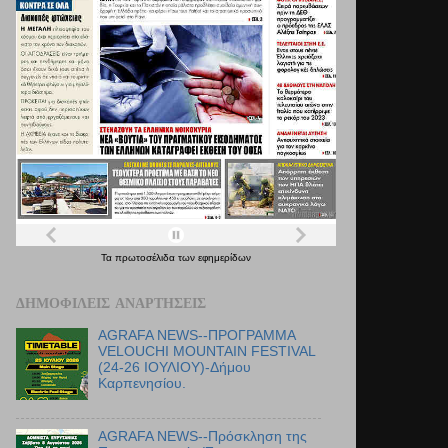
Τα
πρωτοσέλιδα
των
εφημερίδων
ΔΗΜΟΦΙΛΕΊΣ ΑΝΑΡΤΉΣΕΙΣ
AGRAFA NEWS--ΠΡΟΓΡΑΜΜΑ
VELOUCHI MOUNTAIN FESTIVAL
(24-26 ΙΟΥΛΙΟΥ)-Δήμου
Καρπενησίου.
AGRAFA NEWS--Πρόσκληση της