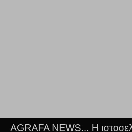
AGRAFA NEWS... Η ιστοσελί