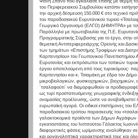
Φάνη Σπανό που αγκάλιασε επίσης με θέρμη τον 
του Περιφερειακού Συμβουλίου κατόπιν εισήγηση
την αρχική δέσμευση 150.000 € στο τεχνικό πρό
του παραδοσιακού Ευρυτανικού τυριού «Τσαλαφο
Γεωργικό Οργανισμό (ΕΛΓΟ) ΔΗΜΗΤΡΑ» με τον 
Παράλληλα με πρωτοβουλία της Π.Ε. Ευρυτανία
Προγραμματικής Σύμβασης για το έργο, στην 
θεματική Αντιπεριφερειάρχης Ορεινής και Δασι
των τμημάτων «Επιστήμης Τροφίμων και Διατρο
Καρπενησίου» του Γεωπονικού Πανεπιστημίου Α
Ευρυτανίας και εκπρόσωποι των τοπικών τυρ
έργου αποτελούμενη από τους τυροκόμους- παρ
Καρπενησίου και κ. Τσιαμάκη με έδρα τον Δήμ
μικροβιολογικών, φυσικοχημικών, βιοχημικών,
¨τσαλαφούτι¨ να διαμορφωθούν οι προδιαγραφές
ως τυρί προστατευόμενης γεωγραφικής ένδειξης
ονομασίας προέλευσης, ώστε να αναβαθμιστεί πο
ευρωπαϊκή αγορά. Οι ειδικοί επιστήμονες το
παραδοσιακού τρόπου παρασκευής του «τσαλα
γαλακτοκομικά προϊόντα των Δήμων Αγράφων κ
εγκαταστάσεις του Ινστιτούτου Γάλακτος Ιωαν
διαφορετικές φάσεις ωρίμανσης αναλύθηκαν σε 
και οργανοληπτικά χαρακτηριστικά τους και όλε