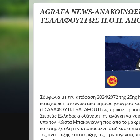
AGRAFA NEWS-ΑΝΑΚΟΙΝΩΣΗ
ΤΣΑΛΑΦΟΥΤΙ ΩΣ Π.Ο.Π. Α
Σύμφωνα με την απόφαση 2024/2972 της 25ης Ν
καταχώριση στο ενωσιακό μητρώο γεωγραφικών
(ΤΣΑΛΑΦΟΥΤΙ/TSALAFOUTI ως προϊόν Προστατ
Στερεάς Ελλάδας αισθάνεται την ανάγκη να χαι
υπό τον Κώστα Μπακογιάννη που από το μακριν
και στήριξε όλη την απαιτούμενη διαδικασία πισ
της ανάπτυξης και στήριξης της πρωτογενούς π