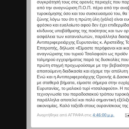
συγκράτησή τους στις ορεινές περιοχές που παρ
από την αναγνώριση Π.Ο.Π. πέρα από την αναβάθ
τυροκόμησης όσο και του συσκευασμού του, θα 
ζώνης λόγω του ότι η πρώτη ύλη (γάλα) είναι ευα
φρέσκο και ευαλοίωτο αφού δεν έχει επιδερμίδα
κίνδυνος υποβάθμισης της ποιότητας και των ο
ασφάλεια των καταναλωτών, παράλληλα διασφαλί
Αντιπεριφερειάρχης Ευρυτανίας κ. Αριστείδης 
Επιτροπής, δήλωσε «Είμαστε περήφανοι και ικ
αναγνώρισης του τυριού Τσαλαφούτι ως προϊόν 
τολμηρού εγχειρήματος παρά τις δυσκολίες που
πρώτη στιγμή προχωρούσαμε με την βεβαιότητ
απαιτούμενη διαδικασία και είχαμε την απόλυτη
Ενώ και η Αντιπεριφερειάρχης Ορεινής & Δασικ
με σταθερά βήματα, είμαστε σήμερα στην ευχά
Ευρυτανίας, το μαλακό τυρί «τσαλαφούτι». Η π
τεχνογνωσία του παραδοσιακού τρόπου τυροκόμ
παράλληλα αποτελεί και πολύ σημαντική εξέλιξ
οικονομίας. Καλό ταξείδι στους ουρανίσκους της
Αναρτήθηκε από
ΑΓΡΑΦΑ
στις
4:46:00 μ.μ.