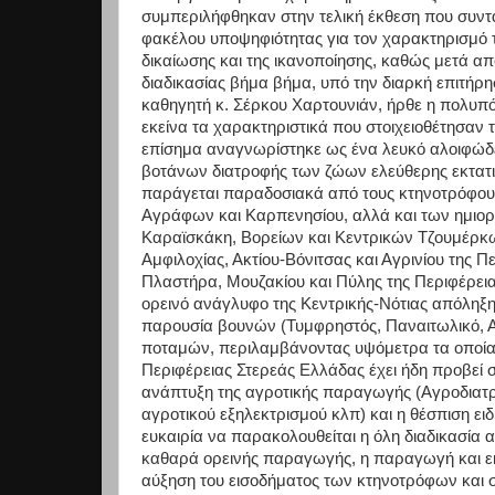
συμπεριλήφθηκαν στην τελική έκθεση που συν
φακέλου υποψηφιότητας για τον χαρακτηρισμό τ
δικαίωσης και της ικανοποίησης, καθώς μετά α
διαδικασίας βήμα βήμα, υπό την διαρκή επιτή
καθηγητή κ. Σέρκου Χαρτουνιάν, ήρθε η πολυπ
εκείνα τα χαρακτηριστικά που στοιχειοθέτησαν τ
επίσημα αναγνωρίστηκε ως ένα λευκό αλοιφώδε
βοτάνων διατροφής των ζώων ελεύθερης εκτατ
παράγεται παραδοσιακά από τους κτηνοτρόφους
Αγράφων και Καρπενησίου, αλλά και των ημιο
Καραϊσκάκη, Βορείων και Κεντρικών Τζουμέρκω
Αμφιλοχίας, Ακτίου-Βόνιτσας και Αγρινίου της Π
Πλαστήρα, Μουζακίου και Πύλης της Περιφέρεια
ορεινό ανάγλυφο της Κεντρικής-Νότιας απόληξη
παρουσία βουνών (Τυμφρηστός, Παναιτωλικό, Α
ποταμών, περιλαμβάνοντας υψόμετρα τα οποία 
Περιφέρειας Στερεάς Ελλάδας έχει ήδη προβεί σ
ανάπτυξη της αγροτικής παραγωγής (Αγροδιατρ
αγροτικού εξηλεκτρισμού κλπ) και η θέσπιση ει
ευκαιρία να παρακολουθείται η όλη διαδικασία 
καθαρά ορεινής παραγωγής, η παραγωγή και ε
αύξηση του εισοδήματος των κτηνοτρόφων και στ