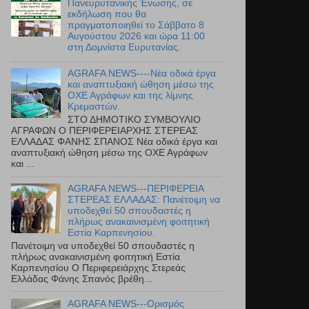
Πανευρυτανικής Ένωσης, σε
εκδήλωση που θα
πραγματοποιηθεί το Σάββατο 8
Αυγούστου 2026 και ώρα 11:00
στη Δομνίστα Ευρυτανίας.
AGRAFA NEWS----Νέα οδικά έργα
και αναπτυξιακή ώθηση μέσω της
ΟΧΕ Αγράφων και της λίμνης
Κρεμαστών.
ΣΤΟ ΔΗΜΟΤΙΚΟ ΣΥΜΒΟΥΛΙΟ
ΑΓΡΑΦΩΝ Ο ΠΕΡΙΦΕΡΕΙΑΡΧΗΣ ΣΤΕΡΕΑΣ
ΕΛΛΑΔΑΣ ΦΑΝΗΣ ΣΠΑΝΟΣ Νέα οδικά έργα και
αναπτυξιακή ώθηση μέσω της ΟΧΕ Αγράφων
και ...
AGRAFA NEWS---ΠΕΡΙΦΕΡΕΙΑ
ΣΤΕΡΕΑΣ ΕΛΛΑΔΑΣ: Πανέτοιμη να
υποδεχθεί 50 σπουδαστές η
πλήρως ανακαινισμένη φοιτητική
Εστία Καρπενησίου.
Πανέτοιμη να υποδεχθεί 50 σπουδαστές η
πλήρως ανακαινισμένη φοιτητική Εστία
Καρπενησίου Ο Περιφερειάρχης Στερεάς
Ελλάδας Φάνης Σπανός βρέθη...
AGRAFA NEWS---Ορισμός