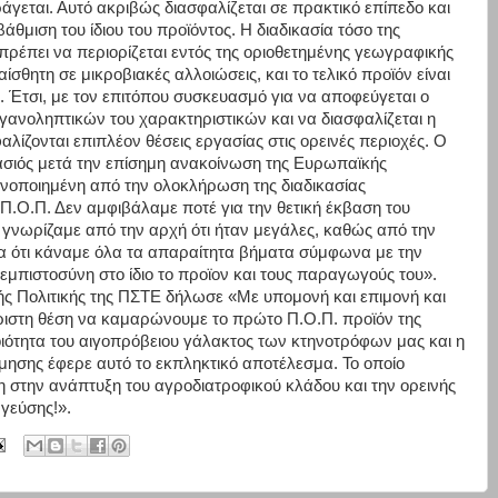
άγεται. Αυτό ακριβώς διασφαλίζεται σε πρακτικό επίπεδο και
μιση του ίδιου του προϊόντος. Η διαδικασία τόσο της
πρέπει να περιορίζεται εντός της οριοθετημένης γεωγραφικής
ίσθητη σε μικροβιακές αλλοιώσεις, και το τελικό προϊόν είναι
. Έτσι, με τον επιτόπου συσκευασμό για να αποφεύγεται ο
ργανοληπτικών του χαρακτηριστικών και να διασφαλίζεται η
ζονται επιπλέον θέσεις εργασίας στις ορεινές περιοχές. Ο
Τασιός μετά την επίσημη ανακοίνωση της Ευρωπαϊκής
ανοποιημένη από την ολοκλήρωση της διαδικασίας
Π.Ο.Π. Δεν αμφιβάλαμε ποτέ για την θετική έκβαση του
 γνωρίζαμε από την αρχή ότι ήταν μεγάλες, καθώς από την
α ότι κάναμε όλα τα απαραίτητα βήματα σύμφωνα με την
 εμπιστοσύνη στο ίδιο το προϊον και τους παραγωγούς του».
ής Πολιτικής της ΠΣΤΕ δήλωσε «Με υπομονή και επιμονή και
ριστη θέση να καμαρώνουμε το πρώτο Π.Ο.Π. προϊόν της
οιότητα του αιγοπρόβειου γάλακτος των κτηνοτρόφων μας και η
ησης έφερε αυτό το εκπληκτικό αποτέλεσμα. Το οποίο
η στην ανάπτυξη του αγροδιατροφικού κλάδου και την ορεινής
 γεύσης!».