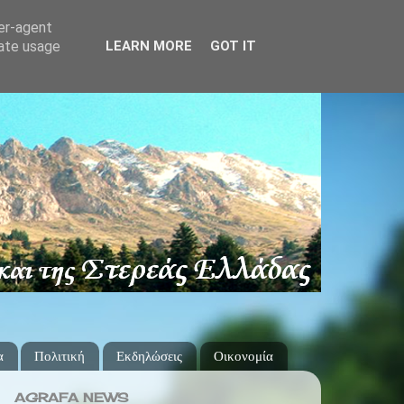
ser-agent
rate usage
LEARN MORE
GOT IT
α
Πολιτική
Εκδηλώσεις
Οικονομία
AGRAFA NEWS