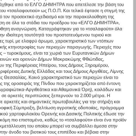
τάχθηκε από το ΕΛΓΟ ΔΗΜΗΤΡΑ που απετέλεσε την βάση του
ου «τσαλαφουτιού» ως Π.Ο.Π. Και τελικά έφτασε η στιγμή της
πό τον προσεκτικό σχεδιασμό και την παρακολούθηση της
ρηση σε όλα τα στάδια του προέδρου του «ΕΛΓΟ ΔΗΜΗΤΡΑ»,
όθητη αναγνώριση. Καταγράφτηκαν για το «τσαλαφούτι» όλα
ην ιδιαίτερη ταυτότητά του προστατευόμενου τυριού και
ς τυρί, με ελαφρύ άρωμα, χαρακτηριστικό των ντόπιων
ικής κτηνοτροφίας των περιοχών παραγωγής. Περιοχές που
 – τυροκόμους, είναι τα χωριά των Ευρυτανικών Δήμων
ρεινών και ορεινών Δήμων Μακρακώμης Φθιώτιδας,
ν της Περιφέρειας Ηπείρου, τους Δήμους Ξηρομέρου,
εριφέρειας Δυτικής Ελλάδας και τους Δήμους Αργιθέας, Λίμνης
ς Θεσσαλίας. Κοινό χαρακτηριστικό των περιοχών είναι το
ς της οροσειράς της Πίνδου που χαρακτηρίζεται από έντονη
γραφιώτικα-Αργιθεάτικα και Αθαμανικά Όρη), κοιλάδων και
σε αρκετές περιπτώσεις ξεπερνούν τα 2.000 μέτρα. Η
ε αρκετές και σημαντικές πρωτοβουλίες για την στήριξη και
οφική Σύμπραξη, βελτίωση αγροτικής οδοποιίας, πρόγραμμα
δικού χαρτοφυλακίου Ορεινής και Δασικής Πολιτικής έδωσε την
ακόμη πιο επισταμένα, καθώς το «τσαλαφούτι» είναι ένα προϊόν
κμετάλλευση του οποίου μπορεί να συμβάλλει άμεσα στην
ην άνοδο του βιοτικού τους επιπέδου και βέβαια στην