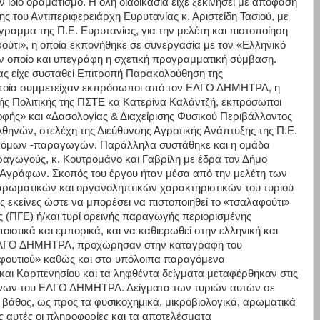
ίδιο οραματισμό. Η όλη διαδικασία είχε ξεκινήσει με απόφαση
ς του Αντιπεριφερειάρχη Ευρυτανίας κ. Αριστείδη Τασιού, με
γραμμα της Π.Ε. Ευρυτανίας, για την μελέτη και πιστοποίηση
ύτι», η οποία εκπονήθηκε σε συνεργασία με τον «Ελληνικό
οποίο και υπεγράφη η σχετική προγραμματική σύμβαση.
ς είχε συσταθεί Επιτροπή Παρακολούθηση της
οποία συμμετείχαν εκπρόσωποι από τον ΕΛΓΟ ΔΗΜΗΤΡΑ, η
κής Πολιτικής της ΠΣΤΕ κα Κατερίνα Καλάντζή, εκπρόσωποι
φής» και «Δασολογίας & Διαχείρισης Φυσικού Περιβάλλοντος
θηνών, στελέχη της Διεύθυνσης Αγροτικής Ανάπτυξης της Π.Ε.
οκόμων -παραγωγών. Παράλληλα συστάθηκε και η ομάδα
αγωγούς, κ. Κουτρομάνο και Γαβρίλη με έδρα τον Δήμο
ο Αγράφων. Σκοπός του έργου ήταν μέσα από την μελέτη των
 αρωματικών και οργανοληπτικών χαρακτηριστικών του τυριού
 εκείνες ώστε να μπορέσει να πιστοποιηθεί το «τσαλαφούτι»
 (ΠΓΕ) ή/και τυρί ορεινής παραγωγής περιορισμένης
ιοτικά και εμπορικά, και να καθιερωθεί στην ελληνική και
υ ΕΛΓΟ ΔΗΜΗΤΡΑ, προχώρησαν στην καταγραφή του
φουτιού» καθώς και στα υπόλοιπα παραγόμενα
αι Καρπενησίου και τα ληφθέντα δείγματα μεταφέρθηκαν στις
νίνων του ΕΛΓΟ ΔΗΜΗΤΡΑ. Δείγματα των τυριών αυτών σε
βάθος, ως προς τα φυσικοχημικά, μικροβιολογικά, αρωματικά
ς αυτές οι πληροφορίες και τα αποτελέσματα