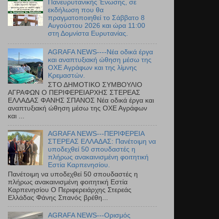
Πανευρυτανικής Ένωσης, σε
εκδήλωση που θα
πραγματοποιηθεί το Σάββατο 8
Αυγούστου 2026 και ώρα 11:00
στη Δομνίστα Ευρυτανίας.
AGRAFA NEWS----Νέα οδικά έργα
και αναπτυξιακή ώθηση μέσω της
ΟΧΕ Αγράφων και της λίμνης
Κρεμαστών.
ΣΤΟ ΔΗΜΟΤΙΚΟ ΣΥΜΒΟΥΛΙΟ
ΑΓΡΑΦΩΝ Ο ΠΕΡΙΦΕΡΕΙΑΡΧΗΣ ΣΤΕΡΕΑΣ
ΕΛΛΑΔΑΣ ΦΑΝΗΣ ΣΠΑΝΟΣ Νέα οδικά έργα και
αναπτυξιακή ώθηση μέσω της ΟΧΕ Αγράφων
και ...
AGRAFA NEWS---ΠΕΡΙΦΕΡΕΙΑ
ΣΤΕΡΕΑΣ ΕΛΛΑΔΑΣ: Πανέτοιμη να
υποδεχθεί 50 σπουδαστές η
πλήρως ανακαινισμένη φοιτητική
Εστία Καρπενησίου.
Πανέτοιμη να υποδεχθεί 50 σπουδαστές η
πλήρως ανακαινισμένη φοιτητική Εστία
Καρπενησίου Ο Περιφερειάρχης Στερεάς
Ελλάδας Φάνης Σπανός βρέθη...
AGRAFA NEWS---Ορισμός