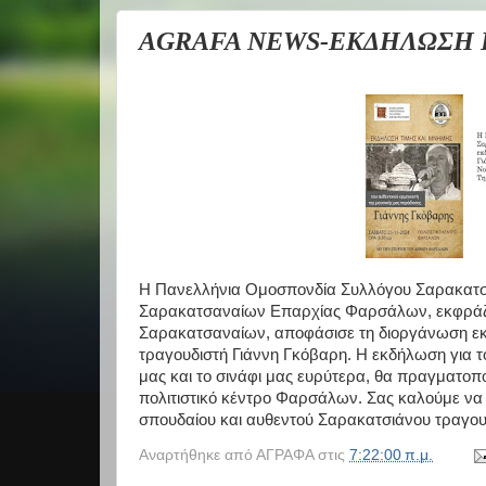
AGRAFA NEWS-ΕΚΔΗΛΩΣΗ 
Η Πανελλήνια Ομοσπονδία Συλλόγου Σαρακατσα
Σαρακατσαναίων Επαρχίας Φαρσάλων, εκφράζο
Σαρακατσαναίων, αποφάσισε τη διοργάνωση εκ
τραγουδιστή Γιάννη Γκόβαρη. Η εκδήλωση για 
μας και το σινάφι μας ευρύτερα, θα πραγματοπ
πολιτιστικό κέντρο Φαρσάλων. Σας καλούμε να 
σπουδαίου και αυθεντού Σαρακατσιάνου τραγου
Αναρτήθηκε από
ΑΓΡΑΦΑ
στις
7:22:00 π.μ.