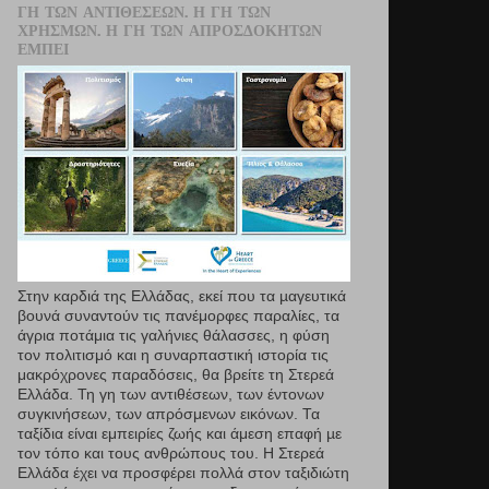
ΓΗ ΤΩΝ ΑΝΤΙΘΈΣΕΩΝ. Η ΓΗ ΤΩΝ
ΧΡΗΣΜΏΝ. Η ΓΗ ΤΩΝ ΑΠΡΟΣΔΌΚΗΤΩΝ
ΕΜΠΕΙ
Στην καρδιά της Ελλάδας, εκεί που τα µαγευτικά
βουνά συναντούν τις πανέμορφες παραλίες, τα
άγρια ποτάμια τις γαλήνιες θάλασσες, η φύση
τον πολιτισμό και η συναρπαστική ιστορία τις
μακρόχρονες παραδόσεις, θα βρείτε τη Στερεά
Ελλάδα. Τη γη των αντιθέσεων, των έντονων
συγκινήσεων, των απρόσμενων εικόνων. Τα
ταξίδια είναι εμπειρίες ζωής και άμεση επαφή µε
τον τόπο και τους ανθρώπους του. Η Στερεά
Ελλάδα έχει να προσφέρει πολλά στον ταξιδιώτη