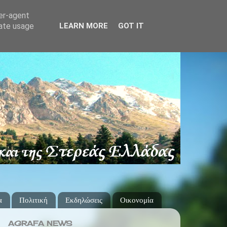
ser-agent
rate usage
LEARN MORE
GOT IT
α
Πολιτική
Εκδηλώσεις
Οικονομία
AGRAFA NEWS