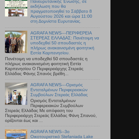
Πανευρυτανικής Ένωσης, σε
εκδήλωση που θα
πραγματοποιηθεί το Σάββατο 8
Αυγούστου 2026 και ώρα 11:00
στη Δομνίστα Ευρυτανίας.
AGRAFA NEWS---ΠΕΡΙΦΕΡΕΙΑ
ΣΤΕΡΕΑΣ ΕΛΛΑΔΑΣ: Πανέτοιμη να
υποδεχθεί 50 σπουδαστές η
πλήρως ανακαινισμένη φοιτητική
Εστία Καρπενησίου.
Πανέτοιμη να υποδεχθεί 50 σπουδαστές η
πλήρως ανακαινισμένη φοιτητική Εστία
Καρπενησίου Ο Περιφερειάρχης Στερεάς
Ελλάδας Φάνης Σπανός βρέθη...
AGRAFA NEWS---Ορισμός
Εντεταλμένων Περιφερειακών
Συμβούλων Στερεάς Ελλάδας
Ορισμός Εντεταλμένων
Περιφερειακών Συμβούλων
Στερεάς Ελλάδας Με απόφαση του
Περιφερειάρχη Στερεάς Ελλάδας Φάνη Σπανού,
ορίζονται έως και ...
AGRAFA NEWS--3ο
Οικοτουριστικό Stefaniada Lake