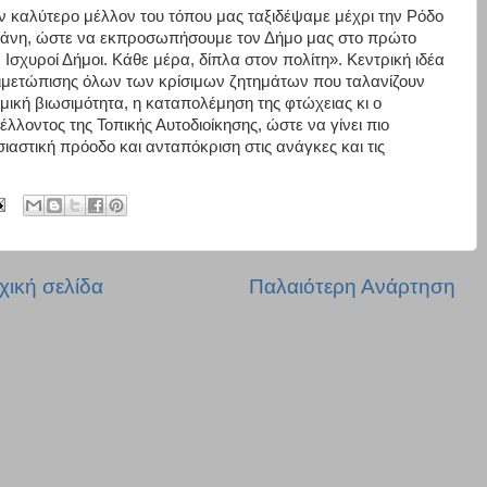
όν καλύτερο μέλλον του τόπου μας ταξιδέψαμε μέχρι την Ρόδο
απάνη, ώστε να εκπροσωπήσουμε τον Δήμο μας στο πρώτο
Ισχυροί Δήμοι. Κάθε μέρα, δίπλα στον πολίτη». Κεντρική ιδέα
ντιμετώπισης όλων των κρίσιμων ζητημάτων που ταλανίζουν
ομική βιωσιμότητα, η καταπολέμηση της φτώχειας κι ο
λοντος της Τοπικής Αυτοδιοίκησης, ώστε να γίνει πιο
ιαστική πρόοδο και ανταπόκριση στις ανάγκες και τις
χική σελίδα
Παλαιότερη Ανάρτηση