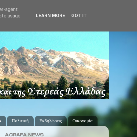
ser-agent
rate usage
LEARN MORE
GOT IT
α
Πολιτική
Εκδηλώσεις
Οικονομία
AGRAFA NEWS