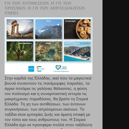
ΓΗ ΤΩΝ ΑΝΤΙΘΈΣΕΩΝ. Η ΓΗ ΤΩΝ
ΧΡΗΣΜΏΝ. Η ΓΗ ΤΩΝ ΑΠΡΟΣΔΌΚΗΤΩΝ
ΕΜΠΕΙ
Στην καρδιά της Ελλάδας, εκεί που τα µαγευτικά
βουνά συναντούν τις πανέμορφες παραλίες, τα
άγρια ποτάμια τις γαλήνιες θάλασσες, η φύση
τον πολιτισμό και η συναρπαστική ιστορία τις
μακρόχρονες παραδόσεις, θα βρείτε τη Στερεά
Ελλάδα. Τη γη των αντιθέσεων, των έντονων
συγκινήσεων, των απρόσμενων εικόνων. Τα
ταξίδια είναι εμπειρίες ζωής και άμεση επαφή µε
τον τόπο και τους ανθρώπους του. Η Στερεά
Ελλάδα έχει να προσφέρει πολλά στον ταξιδιώτη