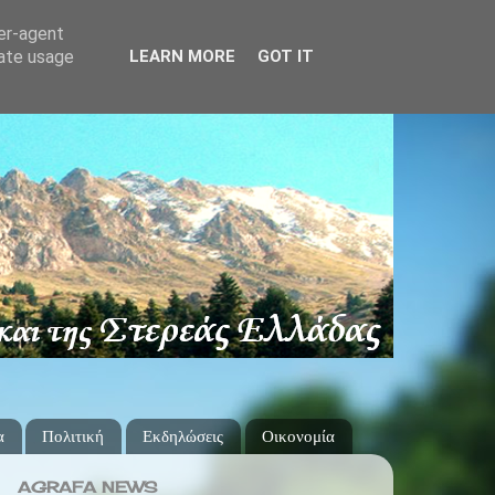
ser-agent
rate usage
LEARN MORE
GOT IT
α
Πολιτική
Εκδηλώσεις
Οικονομία
AGRAFA NEWS