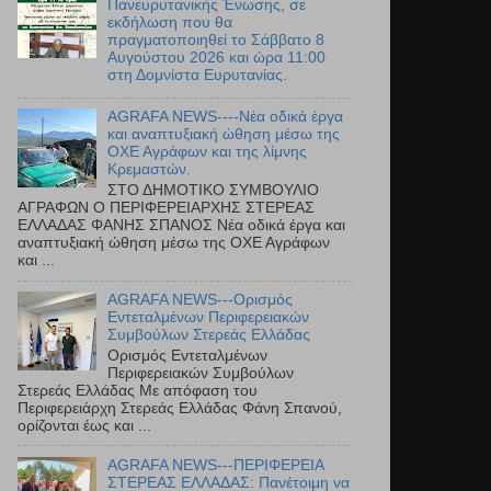
Πανευρυτανικής Ένωσης, σε
εκδήλωση που θα
πραγματοποιηθεί το Σάββατο 8
Αυγούστου 2026 και ώρα 11:00
στη Δομνίστα Ευρυτανίας.
AGRAFA NEWS----Νέα οδικά έργα
και αναπτυξιακή ώθηση μέσω της
ΟΧΕ Αγράφων και της λίμνης
Κρεμαστών.
ΣΤΟ ΔΗΜΟΤΙΚΟ ΣΥΜΒΟΥΛΙΟ
ΑΓΡΑΦΩΝ Ο ΠΕΡΙΦΕΡΕΙΑΡΧΗΣ ΣΤΕΡΕΑΣ
ΕΛΛΑΔΑΣ ΦΑΝΗΣ ΣΠΑΝΟΣ Νέα οδικά έργα και
αναπτυξιακή ώθηση μέσω της ΟΧΕ Αγράφων
και ...
AGRAFA NEWS---Ορισμός
Εντεταλμένων Περιφερειακών
Συμβούλων Στερεάς Ελλάδας
Ορισμός Εντεταλμένων
Περιφερειακών Συμβούλων
Στερεάς Ελλάδας Με απόφαση του
Περιφερειάρχη Στερεάς Ελλάδας Φάνη Σπανού,
ορίζονται έως και ...
AGRAFA NEWS---ΠΕΡΙΦΕΡΕΙΑ
ΣΤΕΡΕΑΣ ΕΛΛΑΔΑΣ: Πανέτοιμη να