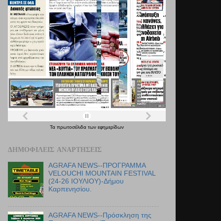
Τα
πρωτοσέλιδα
των
εφημερίδων
ΔΗΜΟΦΙΛΕΊΣ ΑΝΑΡΤΉΣΕΙΣ
AGRAFA NEWS--ΠΡΟΓΡΑΜΜΑ
VELOUCHI MOUNTAIN FESTIVAL
(24-26 ΙΟΥΛΙΟΥ)-Δήμου
Καρπενησίου.
AGRAFA NEWS--Πρόσκληση της