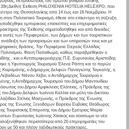
ραγωγούς, εκπροσώπους του πρώτου βαθμού τοπικής
την 39η Διεθνή Έκθεση PHILOXENIA HOTELIA HELEXPO, που
 κέντρο της Θεσσαλονίκης από 14 έως και 16 Νοεμβρίου. Η
 στον Πολιτιστικό Τουρισμό, έθεσε στο επίκεντρο τη σύζευξη
 υποδέχθηκε εμπορικούς επισκέπτες και επιχειρηματικές
ρακτήρας της Έκθεσης σηματοδοτήθηκε και από δεκάδες
 αυτές των Περιφερειών, των Δήμων και των τουριστικών
ν ανάδειξη των προορισμών και των υπηρεσιών τους και με
τις ψηφιακές δράσεις. Την Περιφέρεια Στερεάς Ελλάδας
ύ Πολιτισμού, Φανή Παπαθωμά, καθώς παραβρέθηκαν ο
ίτης , και ο Αντιπεριφερειάρχης Π.Ε. Ευρυτανίας Αριστείδης
έφθηκε η Υφυπουργός Τουρισμού Έλενα Ράπτη και το παρών
ης Καραμάνης, ο Δήμαρχος Δελφών Παναγιώτης Ταγκαλής, η
 Λεβαδέων Νάνσυ Χέβα, ο Αντιδήμαρχος Τουρισμού κ
ένης, η Αντιδήμαρχος Τουρισμού του Δήμου Μαντουδίου
όσωπος του Δήμου Αμφίκλειας Ελάτειας, η Πρόεδρος της
 του Δήμου Δελφών Ιωάννα Καλλία και μέλη του Δικτύου
αλαξιδίου Στέλιος Μοσχωνάς, ο Πρόεδρος της Ένωσης
δρος της Ένωσης Ξενοδόχων Βορείου Ευβοίας Θεόδωρος
της Τουριστικής Επιτροπής του Δήμου Ερέτριας Μαρία
ατίων Ευρυτανίας Ιωάννης Χάσκος και σύσσωμο το νέο
φιλοξενήθηκαν περισσότεροι από 20 επιχειρηματίες του
ουν με 50 και πλέον ταξιδιωτικούς πράκτορες,