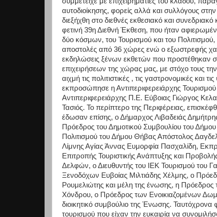
συμμετείχε με επιχειρηματίες του κλάδου, πα
αυτοδιοίκησης, φορείς αλλά και συλλόγους σ
διεξήχθη στο διεθνές εκθεσιακό και συνεδριακό
φετινή 39η Διεθνή Έκθεση, που ήταν αφιερωμένη
δύο κόσμων, του Τουρισμού και του Πολιτισμού,
αποστολές από 36 χώρες ενώ ο εξωστρεφής χα
εκδηλώσεις ξένων εκθετών που προστέθηκαν σε
επιχειρήσεων της χώρας μας, με στόχο τους τη
αιχμή τις πολιτιστικές , τις γαστρονομικές και 
εκπροσώπησε η Αντιπεριφερειάρχης Τουρισμο
Αντιπεριφερειάρχης Π.Ε. Εύβοιας Γιώργος Κελαιδ
Τασιός. Το περίπτερο της Περιφέρειας, επισκ
έδωσαν επίσης, ο Δήμαρχος Λιβαδειάς Δημήτρ
Πρόεδρος του Δημοτικού Συμβουλίου του Δήμου
Πολιτισμού του Δήμου Θήβας Απόστολος Δαγδελ
Λίμνης Αγίας Άννας Ευμορφία Πασχαλίδη, Εκπρ
Επιτροπής Τουριστικής Ανάπτυξης και Προβολής
Δελφών, ο Διευθυντής του ΙΕΚ Τουρισμού του Γ
Ξενοδόχων Ευβοίας Μιλτιάδης Χέλμης, ο Πρόε
Ρουμελιώτης και μέλη της ένωσης, η Πρόεδρος 
Χόνδρου, ο Πρόεδρος των Ενοικιαζομένων Δωμ
διοικητικό συμβούλιο της Ένωσης. Ταυτόχρονα 
τουρισμού που είχαν την ευκαιρία να συνομιλήσ