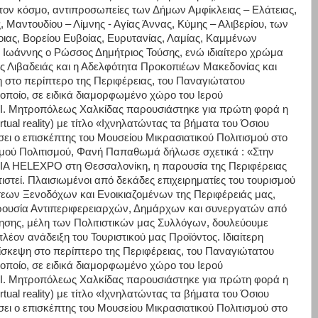
τον κόσμο, αντιπροσωπείες των Δήμων Αμφίκλειας – Ελάτειας,
 Μαντουδίου – Λίμνης - Αγίας Άννας, Κύμης – Αλιβερίου, των
ας, Βορείου Ευβοίας, Ευρυτανίας, Λαμίας, Καμμένων
 Ιωάννης ο Ρώσσος Δημήτριος Τούσης, ενώ ιδιαίτερο χρώμα
 Λιβαδειάς και η Αδελφότητα Προκοπιέων Μακεδονίας και
η στο περίπτερο της Περιφέρειας, του Παναγιώτατου
οποίο, σε ειδικά διαμορφωμένο χώρο του Ιερού
Ι. Μητροπόλεως Χαλκίδας παρουσιάστηκε για πρώτη φορά η
rtual reality) με τίτλο «Ιχνηλατώντας τα βήματα του Όσιου
ει ο επισκέπτης του Μουσείου Μικρασιατικού Πολιτισμού στο
σμού Πολιτισμού, Φανή Παπαθωμά δήλωσε σχετικά : «Στην
IA HELEXPO στη Θεσσαλονίκη, η παρουσία της Περιφέρειας
στεί. Πλαισιωμένοι από δεκάδες επιχειρηματίες του τουρισμού
εων Ξενοδόχων και Ενοικιαζομένων της Περιφέρειάς μας,
ρουσία Αντιπεριφερειαρχών, Δημάρχων και συνεργατών από
κησης, μέλη των Πολιτιστικών μας Συλλόγων, δουλεύουμε
λέον ανάδειξη του Τουριστικού μας Προϊόντος. Ιδιαίτερη
ίσκεψη στο περίπτερο της Περιφέρειας, του Παναγιώτατου
οποίο, σε ειδικά διαμορφωμένο χώρο του Ιερού
Ι. Μητροπόλεως Χαλκίδας παρουσιάστηκε για πρώτη φορά η
rtual reality) με τίτλο «Ιχνηλατώντας τα βήματα του Όσιου
ει ο επισκέπτης του Μουσείου Μικρασιατικού Πολιτισμού στο