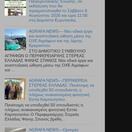
Πανευρυτανικής Ένωσης, σε
εκδήλωση που θα
πραγματοποιηθεί το Σάββατο 8
Αυγούστου 2026 και ώρα 11:00
στη Δομνίστα Ευρυτανίας.
AGRAFA NEWS----Νέα οδικά έργα
και αναπτυξιακή ώθηση μέσω της
ΟΧΕ Αγράφων και της λίμνης
Κρεμαστών.
ΣΤΟ ΔΗΜΟΤΙΚΟ ΣΥΜΒΟΥΛΙΟ
ΑΓΡΑΦΩΝ Ο ΠΕΡΙΦΕΡΕΙΑΡΧΗΣ ΣΤΕΡΕΑΣ
ΕΛΛΑΔΑΣ ΦΑΝΗΣ ΣΠΑΝΟΣ Νέα οδικά έργα και
αναπτυξιακή ώθηση μέσω της ΟΧΕ Αγράφων
και ...
AGRAFA NEWS---ΠΕΡΙΦΕΡΕΙΑ
ΣΤΕΡΕΑΣ ΕΛΛΑΔΑΣ: Πανέτοιμη να
υποδεχθεί 50 σπουδαστές η
πλήρως ανακαινισμένη φοιτητική
Εστία Καρπενησίου.
Πανέτοιμη να υποδεχθεί 50 σπουδαστές η
πλήρως ανακαινισμένη φοιτητική Εστία
Καρπενησίου Ο Περιφερειάρχης Στερεάς
Ελλάδας Φάνης Σπανός βρέθη...
AGRAFA NEWS---Ορισμός