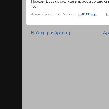
Προκόπι Ευβοίας ενώ κάτι περισσότερο από δη
του».
Αναρτήθηκε από
ΑΓΡΑΦΑ
στις
8:48:00 π.μ.
Νεότερη ανάρτηση
Αρ