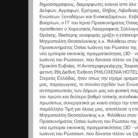
δημοσιογράφους, διαμορφωτές κοινού από όλο 
Δελφών, Αγράφων, Ερέτριας, Θήβας, Λιβαδειάς,
Ενώσεων Ξενοδόχων και Ενοικιαζομένων, Εύβοι
Βούρλων, ο ΓΓ του Ιερού Προσκυνήματος Όσιος
πρόσθεσαν ο Χορευτικός Λαογραφικός Σύλλογος
Θράκης. Ιδιαίτερης αναφοράς χρήζει η επίσκεψ
Μητροπολίτη Θεσσαλονίκης κ.κ. Φιλόθεου στον 
Προσκυνήματος Οσίου Ιωάννη του Ρώσσου της 
νέα εμπειρία εικονικής πραγματικότητας (3D - vi
Ιωάννη του Ρώσσου», που δύναται πλέον να ζήσ
Προκόπι Ευβοίας. Η Αντιπεριφερειάρχης Τουρι
φετινή 39η Διεθνή Έκθεση PHILOXENIA HOTEL
Στερεάς Ελλάδας, ήταν όπως την είχαμε οραματι
μας, παραγωγούς, το σύνολο σχεδόν των Ενώσ
αντιπροσωπείες των Δήμων μας και φυσική πα
τον πρώτο και δεύτερο βαθμό τοπικής αυτοδιοί
πρωτίστως συνεργατικά με κοινό στόχο την επιπ
παράλληλα Τιμή για όλους μας, αποτέλεσε η επ
Μητροπολίτη Θεσσαλονίκης κ.κ. Φιλόθεου στον 
Προσκυνήματος Οσίου Ιωάννη του Ρώσσου της 
νέα εμπειρία εικονικής πραγματικότητας (3D - vi
Ιωάννη του Ρώσσου», που δύναται πλέον να ζήσ