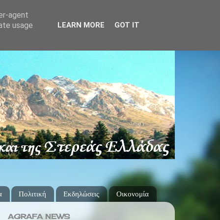
ser-agent
rate usage
LEARN MORE
GOT IT
α
Πολιτική
Εκδηλώσεις
Οικονομία
AGRAFA NEWS