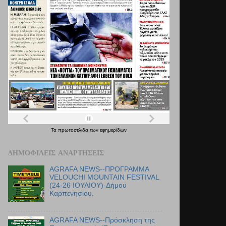
Τα
πρωτοσέλιδα
των
εφημερίδων
ΔΗΜΟΦΙΛΕΊΣ ΑΝΑΡΤΉΣΕΙΣ
AGRAFA NEWS--ΠΡΟΓΡΑΜΜΑ
VELOUCHI MOUNTAIN FESTIVAL
(24-26 ΙΟΥΛΙΟΥ)-Δήμου
Καρπενησίου.
AGRAFA NEWS--Πρόσκληση της