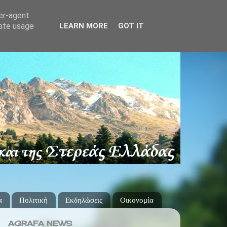
ser-agent
rate usage
LEARN MORE
GOT IT
α
Πολιτική
Εκδηλώσεις
Οικονομία
AGRAFA NEWS