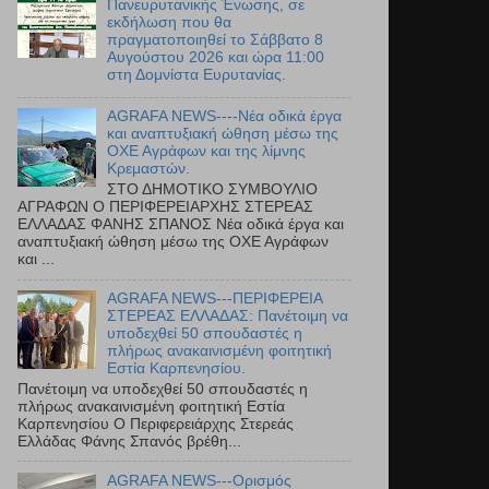
Πανευρυτανικής Ένωσης, σε
εκδήλωση που θα
πραγματοποιηθεί το Σάββατο 8
Αυγούστου 2026 και ώρα 11:00
στη Δομνίστα Ευρυτανίας.
AGRAFA NEWS----Νέα οδικά έργα
και αναπτυξιακή ώθηση μέσω της
ΟΧΕ Αγράφων και της λίμνης
Κρεμαστών.
ΣΤΟ ΔΗΜΟΤΙΚΟ ΣΥΜΒΟΥΛΙΟ
ΑΓΡΑΦΩΝ Ο ΠΕΡΙΦΕΡΕΙΑΡΧΗΣ ΣΤΕΡΕΑΣ
ΕΛΛΑΔΑΣ ΦΑΝΗΣ ΣΠΑΝΟΣ Νέα οδικά έργα και
αναπτυξιακή ώθηση μέσω της ΟΧΕ Αγράφων
και ...
AGRAFA NEWS---ΠΕΡΙΦΕΡΕΙΑ
ΣΤΕΡΕΑΣ ΕΛΛΑΔΑΣ: Πανέτοιμη να
υποδεχθεί 50 σπουδαστές η
πλήρως ανακαινισμένη φοιτητική
Εστία Καρπενησίου.
Πανέτοιμη να υποδεχθεί 50 σπουδαστές η
πλήρως ανακαινισμένη φοιτητική Εστία
Καρπενησίου Ο Περιφερειάρχης Στερεάς
Ελλάδας Φάνης Σπανός βρέθη...
AGRAFA NEWS---Ορισμός