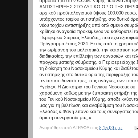
αρμοδιότητα στην Α.Ο.Μ. Κύμης, Ιωάννα Δαριβ
ΑΝΤΙΣΤΗΡΙΞΗΣ ΣΤΟ ΔΥΤΙΚΟ ΟΡΙΟ ΤΗΣ ΠΕΡΙΦ
αρχικού προϋπολογισμού ύψους 100.000 ευρώ,
υπάρχοντος τοιχίου αντιστήριξης, στο δυτικό ό
νέου τοιχίου αντιστήριξης από οπλισμένο σκυρ
κρίθηκε αναγκαία προκειμένου να καθοριστεί τ
Περιφέρεια Στερεάς Ελλάδας, που έχει εξασφαλί
Πρόγραμμα έτους 2024. Εκτός από τη χρηματοδ
την ωρίμανση του μελετητικά, την κατάρτιση τω
διαδικασίας, την επίβλεψη των εργασιών και τ
προγραμματικής σύμβασης, ο Περιφερειάρχης 
τη διοίκηση του Νοσοκομείου Κύμης και διαθέτο
αντιστήριξης στο δυτικό όριο της περίφραξης τ
-ενίοτε και δυνατότητες- στις ανάγκες των τοπικ
Υγείας». Η Διοικήτρια του Γενικού Νοσοκομείου 
χαρούμενη καθώς με την έμπρακτη στήριξη της
του Γενικού Νοσοκομείου Κύμης, αποδεικνύοντα
μας για τη βελτίωση και αναβάθμιση του Νοσοκ
Ελλάδας κ.Φάνη Σπανό και τους συνεργάτες του
άριστη συνεργασία μας.»
Αναρτήθηκε από
ΑΓΡΑΦΑ
στις
8:15:00 π.μ.