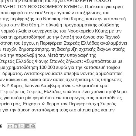
έρη για την υλοποίηση του έργου: «ΕΠΙΣΚΕΥΗ ΤΟΙΧΙΟΥ
ΡΑΞΗΣ ΤΟΥ ΝΟΣΟΚΟΜΕΙΟΥ ΚΥΜΗΣ». Πρόκειται για έργο
 που αφορά στην εκτέλεση εργασιών αποξήλωσης του
ριο της περίφραξης του Νοσοκομείου Κύμης, και στην κατασκευή
όδεμα στην ίδια θέση. Η σύναψη προγραμματικής σύμβασης
ο νομικό πλαίσιο συνεργασίας του Νοσοκομείου Κύμης με την
σει τη χρηματοδότησή με την ένταξή του έργου στο Τεχνικό
ότηση του έργου, η Περιφέρεια Στερεάς Ελλάδας αναλαμβάνει
ν τευχών δημοπράτησης, τη διακήρυξη σχετικής διαγωνιστικής
ελικά την παραλαβή του. Μετά την υπογραφή της
Στερεάς Ελλάδας Φάνης Σπανός δήλωσε: «Συμπράττουμε με
υμε χρηματοδότηση 100.000 ευρώ για την κατασκευή τοιχίου
ου ιδρύματος. Ανταποκρινόμαστε υπερβαίνοντας αρμοδιότητες
ών κοινωνιών, ειδικά όταν αυτές σχετίζονται με τις υπηρεσίες
– Κ.Υ Κύμης Ιωάννα Δαριβέρη τόνισε: «Είμαι ιδιαίτερα
 Περιφέρειας Στερεάς Ελλάδας επιλύεται ένα χρόνιο πρόβλημα
ς για ακόμα μία φορά ότι στέκεται αρωγός στις προσπάθειες
ομείου μας. Ευχαριστώ θερμά τον Περιφερειάρχη Στερεάς
 για την άμεση ανταπόκριση τους στο αίτημα μας και την