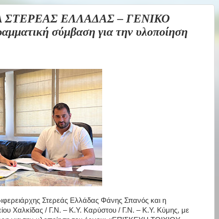
 ΣΤΕΡΕΑΣ ΕΛΛΑΔΑΣ – ΓΕΝΙΚΟ
ατική σύμβαση για την υλοποίηση
φερειάρχης Στερεάς Ελλάδας Φάνης Σπανός και η
υ Χαλκίδας / Γ.Ν. – Κ.Υ. Καρύστου / Γ.Ν. – Κ.Υ. Κύμης, με