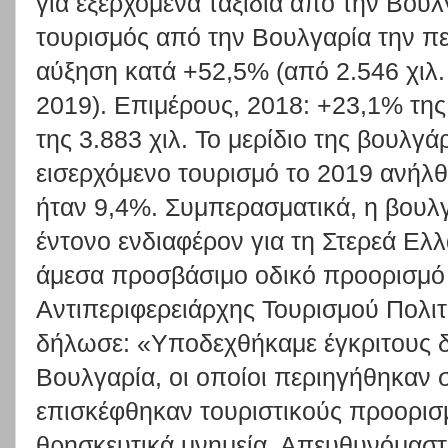
για εξερχόμενα ταξίδια από την Βουλ
τουρισμός από την Βουλγαρία την π
αύξηση κατά +52,5% (από 2.546 χιλ. 
2019). Επιμέρους, 2018: +23,1% της 
της 3.883 χιλ. Το μερίδιο της βουλγ
εισερχόμενο τουρισμό το 2019 ανήλθ
ήταν 9,4%. Συμπερασματικά, η βουλγ
έντονο ενδιαφέρον για τη Στερεά Ελ
άμεσα προσβάσιμο οδικό προορισμό 
Αντιπεριφερειάρχης Τουρισμού Πολ
δήλωσε: «Υποδεχθήκαμε έγκριτους 
Βουλγαρία, οι οποίοι περιηγήθηκαν 
επισκέφθηκαν τουριστικούς προορισμο
θρησκευτικά μνημεία. Απευθυνόμαστε