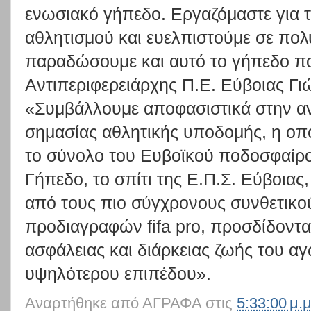
ενωσιακό γήπεδο. Εργαζόμαστε για τ
αθλητισμού και ευελπιστούμε σε πο
παραδώσουμε και αυτό το γήπεδο π
Αντιπεριφερειάρχης Π.Ε. Εύβοιας Γιώ
«Συμβάλλουμε αποφασιστικά στην αν
σημασίας αθλητικής υποδομής, η οπο
το σύνολο του Ευβοϊκού ποδοσφαίρο
Γήπεδο, το σπίτι της Ε.Π.Σ. Εύβοιας
από τους πιο σύγχρονους συνθετικο
προδιαγραφών fifa pro, προσδίδοντα
ασφάλειας και διάρκειας ζωής του α
υψηλότερου επιπέδου».
Αναρτήθηκε από
ΑΓΡΑΦΑ
στις
5:33:00 μ.μ