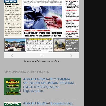
Τα
πρωτοσέλιδα
των
εφημερίδων
ΔΗΜΟΦΙΛΕΊΣ ΑΝΑΡΤΉΣΕΙΣ
AGRAFA NEWS--ΠΡΟΓΡΑΜΜΑ
VELOUCHI MOUNTAIN FESTIVAL
(24-26 ΙΟΥΛΙΟΥ)-Δήμου
Καρπενησίου.
AGRAFA NEWS--Πρόσκληση της