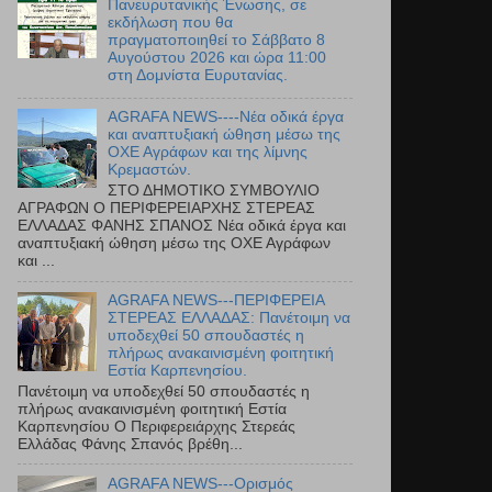
Πανευρυτανικής Ένωσης, σε
εκδήλωση που θα
πραγματοποιηθεί το Σάββατο 8
Αυγούστου 2026 και ώρα 11:00
στη Δομνίστα Ευρυτανίας.
AGRAFA NEWS----Νέα οδικά έργα
και αναπτυξιακή ώθηση μέσω της
ΟΧΕ Αγράφων και της λίμνης
Κρεμαστών.
ΣΤΟ ΔΗΜΟΤΙΚΟ ΣΥΜΒΟΥΛΙΟ
ΑΓΡΑΦΩΝ Ο ΠΕΡΙΦΕΡΕΙΑΡΧΗΣ ΣΤΕΡΕΑΣ
ΕΛΛΑΔΑΣ ΦΑΝΗΣ ΣΠΑΝΟΣ Νέα οδικά έργα και
αναπτυξιακή ώθηση μέσω της ΟΧΕ Αγράφων
και ...
AGRAFA NEWS---ΠΕΡΙΦΕΡΕΙΑ
ΣΤΕΡΕΑΣ ΕΛΛΑΔΑΣ: Πανέτοιμη να
υποδεχθεί 50 σπουδαστές η
πλήρως ανακαινισμένη φοιτητική
Εστία Καρπενησίου.
Πανέτοιμη να υποδεχθεί 50 σπουδαστές η
πλήρως ανακαινισμένη φοιτητική Εστία
Καρπενησίου Ο Περιφερειάρχης Στερεάς
Ελλάδας Φάνης Σπανός βρέθη...
AGRAFA NEWS---Ορισμός