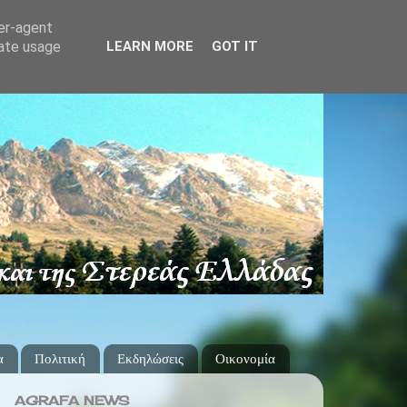
ser-agent
rate usage
LEARN MORE
GOT IT
α
Πολιτική
Εκδηλώσεις
Οικονομία
AGRAFA NEWS