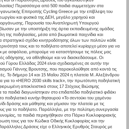
κη και οι Παράλληλες Δράσεις του αγκαλιάστηκαν
λασίας! Περισσότερα από 500 παιδιά συμμετείχαν στα
ργανωτικής Επιτροπής Cycling Greece με την επίβλεψη του
ργίου και φυσικά της ΔΕΗ, μεγάλο χορηγού και
 διοργάνωσης. Παρουσία του Αναπληρωτή Υπουργού
 βίωσαν με την υποστήριξη της άρτια εκπαιδευμένης ομάδας
η της ποδηλασίας, μέσα από βιωματικά παιχνίδια και
α στρατηγικό σχέδιο κινητροδότησης όλων των πολιτών κάθε
ερινότητά τους και το ποδήλατο αποτελεί κυρίαρχο μέσο για να
οι με ασφάλεια, μπορούμε να καταστήσουμε τις πόλεις μας
κές οδήγησης, να αθληθούμε και να διασκεδάσουμε. Οι
ού Γύρου Ελλάδας 2024 είναι σχεδιασμένες σε αυτήν την
ισμού Γιάννης Βρουτσης, που παρακολούθησε από κοντά τις
ές. Το διήμερο 14 και 15 Μαΐου 2024 η πλατεία Μ. Αλεξάνδρου
 για το «HERO 2030 skills track», την πρωτότυπη ποδηλατική
 αφιερωμένη αποκλειστικά στους 17 Στόχους Βιώσιμης
τα παιδιά διαγωνίστηκαν στο επιδαπέδιο ποδηλατικό φιδάκι
 το ποδηλατικό κυνήγι θησαυρού «Το σεντούκι του χαμένου
ίδι δράσης και μάθησης και γέμισαν την πλατεία με τις
υς για το ποδήλατο. Παράλληλα, με την πολύτιμη συνεργασία
στυνομίας, τα παιδιά περιηγήθηκαν στο Πάρκο Κυκλοφοριακής
ρωση τους για τον Κώδικα Οδικής Κυκλοφορίας και την
Παράλληλες Δράσεις είχε ο Ελληνικός Ερυθρός Σταυρός με