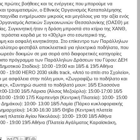
ς πρώτες βοήθειες και τις ενέργειες που μπορούμε να
 και τραυματισμών, ο Εθνικός Οργανισμός Καταπολέμησης
ιχνίδια ενημέρωσαν μικρούς και μεγάλους για την αξία ενός
ο Οργανισμός Αστικών Συγκοινωνιών Θεσσαλονίκης (ΟΑΣΘ) με
νίας. Συγκινητική ήταν η δράση μπροστά στο κτίριο της ΧΑΝΘ,
 τεράστια καρδιά με το «30χλμ» στο εσωτερικό της,
ιμη και ασφαλή κινητικότητα. Στο επίκεντρο των Παράλληλων
γαλύτερο φεστιβάλ αποκλειστικά για ηλεκτρικά ποδήλατα, που
δωρεάν δοκιμών σε μια σειρά από διαφορετικές κατηγορίες
λοιπο πρόγραμμα των Παράλληλων Δράσεων του Γύρου: ΔΕΗ
Δημοτικού Σταδίου): 10:00 -19:00 και 18/5 & 19/5 Αθήνα
0 - 19:00 HERO 2030 skills track, «Από το σπίτι στο Σχολείο»,
ώ με ασφάλεια στην πόλη μου», «Ζωγραφίζω το ποδήλατο και
ειες», «Συντηρώ σωστά το ποδήλατό μου»: 16/5 Ελασσόνα
:00-13:00 16/5 Λάρισα (Άλσος Μεζούρλο): 15:00-17:00 16/5
0:00 -19:00 17/5 Καρπενήσι (Κεντρική Πλατεία): 10:00- 15:00
 Δημάκου): 10:00- 13:00 18/5 Λαμία (Πάρκο κυκλοφοριακής
 Δημαρχείου): 14:30-16:30 18/5 Θήβα (Κεντρική πλατεία
ική πλατεία Αγίου Νικολάου): 10:00- 19:00 18/5 Αθήνα
:00 - 19:00 19/5 Αθήνα (Πλατεία Αγάλματος Καραϊσκάκη,