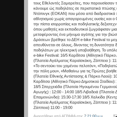
τους Εθελοντές Σαμαρείτες, που παρουσίασαν τι
κάνουμε ώς ποδηλάτες σε περιστατικά πτώσης
Ντόπινγκ (ΕΟΚΑΝ) που μέσα από διαδραστικά πα
αθλητισμού χωρίς απαγορευμένες ουσίες και 
την πίστα ισορροπίας και ποδηλατικής δεξιοτεχ
όπου μαθητές και εκπαιδευτικοί ζωγράφισαν μια
μεταφέροντας ένα μήνυμα αγάπης για την βιώσ
Δράσεων βρέθηκε το ΔΕΗ e-bike Festival το με
απευθύνεται σε όλους, δίνοντας τη δυνατότητα 
ποδηλάτων με ηλεκτρική υποβοήθηση. Το υπό
e-bike Festival: 16/5 Καρδίτσα (Αθλητικό Πάρκο 
(Πλατεία Αγάλματος Καραϊσκάκη, Ζάππειο ): 11:0
«Το σεντούκι του χαμένου πελοτόν», «Ποδηλατ
την πόλη μου», «Μαθαίνω για τις Πρώτες βοήθ
(Πλατεία Εθνικής Αντίστασης & Πάρκο Λαού): 10
Καρδίτσα (Αθλητικό Πάρκο Δημοτικού Σταδίου): 1
18/5 Σπερχειάδα (Πλατεία Ηγουμένου Γερμανού
Αγωγής) : 12:00 - 14:00 18/5 Λιβαδειά (Πλατεία
Επαμεινώνδα): 15:30-17:30 18/5 Χαλκίδα (Κεντρ
(Πλατεία Αγάλματος Καραϊσκάκη, Ζάππειο ): 11
Ζάππειο) 11:00 - 19:00
Αναρτήθηκε από
ΑΓΡΑΦΑ
στις
7:21:00 μ.μ.