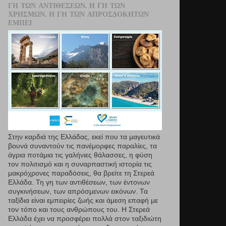
ΓΗ ΤΩΝ ΑΝΤΙΘΈΣΕΩΝ. Η ΓΗ ΤΩΝ
ΧΡΗΣΜΏΝ. Η ΓΗ ΤΩΝ ΑΠΡΟΣΔΌΚΗΤΩΝ
ΕΜΠΕΙ
Στην καρδιά της Ελλάδας, εκεί που τα µαγευτικά
βουνά συναντούν τις πανέμορφες παραλίες, τα
άγρια ποτάμια τις γαλήνιες θάλασσες, η φύση
τον πολιτισμό και η συναρπαστική ιστορία τις
μακρόχρονες παραδόσεις, θα βρείτε τη Στερεά
Ελλάδα. Τη γη των αντιθέσεων, των έντονων
συγκινήσεων, των απρόσμενων εικόνων. Τα
ταξίδια είναι εμπειρίες ζωής και άμεση επαφή µε
τον τόπο και τους ανθρώπους του. Η Στερεά
Ελλάδα έχει να προσφέρει πολλά στον ταξιδιώτη