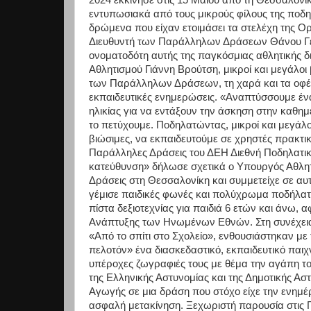
2024 εκκίνησε στις 15 Μαΐου από τη Θεσσαλονί
εντυπωσιακά από τους μικρούς φίλους της ποδη
δρώμενα που είχαν ετοιμάσει τα στελέχη της Ο
Διευθυντή των Παράλληλων Δράσεων Θάνου Γεω
ονοματοδότη αυτής της παγκόσμιας αθλητικής
Αθλητισμού Γιάννη Βρούτση, μικροί και μεγάλοι
των Παράλληλων Δράσεων, τη χαρά και τα οφέλ
εκπαιδευτικές ενημερώσεις. «Αναπτύσσουμε έν
ηλικίας για να εντάξουν την άσκηση στην καθημ
το πετύχουμε. Ποδηλατώντας, μικροί και μεγάλ
βιώσιμες, να εκπαιδευτούμε σε χρηστές πρακτι
Παράλληλες Δράσεις του ΔΕΗ Διεθνή Ποδηλατικ
κατεύθυνση» δήλωσε σχετικά ο Υπουργός Αθλητ
Δράσεις στη Θεσσαλονίκη και συμμετείχε σε αυτ
γέμισε παιδικές φωνές και πολύχρωμα ποδήλατα
πίστα δεξιοτεχνίας για παιδιά 6 ετών και άνω,
Ανάπτυξης των Ηνωμένων Εθνών. Στη συνέχεια 
«Από το σπίτι στο Σχολείο», ενθουσιάστηκαν με
πελοτόν» ένα διασκεδαστικό, εκπαιδευτικό παιχν
υπέροχες ζωγραφιές τους με θέμα την αγάπη το
της Ελληνικής Αστυνομίας και της Δημοτικής Α
Αγωγής σε μια δράση που στόχο είχε την ενημέ
ασφαλή μετακίνηση. Ξεχωριστή παρουσία στις 