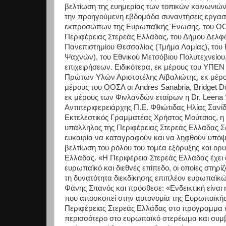
βελτίωση της ευημερίας των τοπικών κοινωνιώ
την προηγούμενη εβδομάδα συναντήσεις εργασία
εκπροσώπων της Ευρωπαϊκής Ένωσης, του ΟΟΣΑ
Περιφέρειας Στερεάς Ελλάδας, του Δήμου Δελφ
Πανεπιστημίου Θεσσαλίας (Τμήμα Λαμίας), του
Ψαχνών), του Εθνικού Μετσόβιου Πολυτεχνείου
επιχειρήσεων. Ειδικότερα, εκ μέρους του ΥΠΕΝ
Πρώτων Υλών Αριστοτέλης Αϊβαλιώτης, εκ μέρου
μέρους του ΟΟΣΑ οι Andres Sanabria, Bridget 
εκ μέρους των Φινλανδών εταίρων η Dr. Leena S
Αντιπεριφερειάρχης Π.Ε. Φθιώτιδας Ηλίας Σανί
Εκτελεστικός Γραμματέας Χρήστος Μούτσιος, η 
υπάλληλος της Περιφέρειας Στερεάς Ελλάδας Σ
ευκαιρία να καταγραφούν και να ληφθούν υπόψ
βελτίωση του ρόλου του τομέα εξόρυξης και ο
Ελλάδας. «Η Περιφέρεια Στερεάς Ελλάδας έχει 
ευρωπαϊκό και διεθνές επίπεδο, οι οποίες στηρ
τη δυνατότητα διεκδίκησης επιπλέον ευρωπαϊκ
Φάνης Σπανός και πρόσθεσε: «Ενδεικτική είναι
που αποσκοπεί στην αυτονομία της Ευρωπαϊκής
Περιφέρειας Στερεάς Ελλάδας στο πρόγραμμα υπ
περισσότερο στο ευρωπαϊκό στερέωμα και συμβ