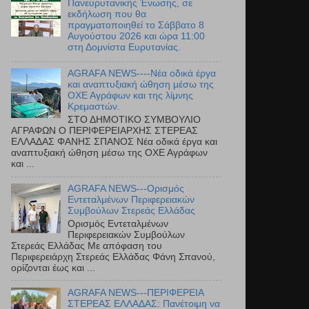
Πανευρυτανικής Ένωσης, σε
εκδήλωση που θα
πραγματοποιηθεί το Σάββατο 8
Αυγούστου 2026 και ώρα 11:00
στη Δομνίστα Ευρυτανίας.
AGRAFA NEWS----Νέα οδικά έργα
και αναπτυξιακή ώθηση μέσω της
ΟΧΕ Αγράφων και της λίμνης
Κρεμαστών.
ΣΤΟ ΔΗΜΟΤΙΚΟ ΣΥΜΒΟΥΛΙΟ
ΑΓΡΑΦΩΝ Ο ΠΕΡΙΦΕΡΕΙΑΡΧΗΣ ΣΤΕΡΕΑΣ
ΕΛΛΑΔΑΣ ΦΑΝΗΣ ΣΠΑΝΟΣ Νέα οδικά έργα και
αναπτυξιακή ώθηση μέσω της ΟΧΕ Αγράφων
και ...
AGRAFA NEWS---Ορισμός
Εντεταλμένων Περιφερειακών
Συμβούλων Στερεάς Ελλάδας
Ορισμός Εντεταλμένων
Περιφερειακών Συμβούλων
Στερεάς Ελλάδας Με απόφαση του
Περιφερειάρχη Στερεάς Ελλάδας Φάνη Σπανού,
ορίζονται έως και ...
AGRAFA NEWS---ΠΕΡΙΦΕΡΕΙΑ
ΣΤΕΡΕΑΣ ΕΛΛΑΔΑΣ: Πανέτοιμη να