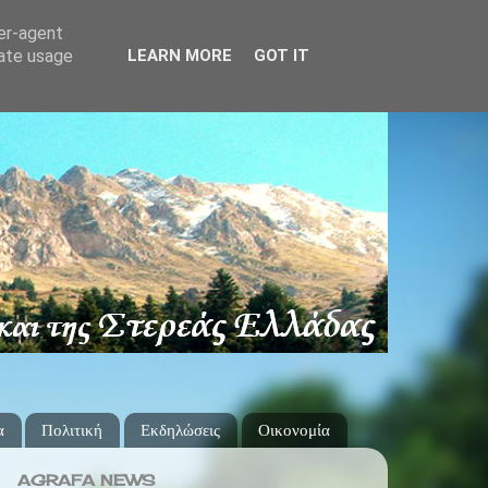
ser-agent
rate usage
LEARN MORE
GOT IT
α
Πολιτική
Εκδηλώσεις
Οικονομία
AGRAFA NEWS