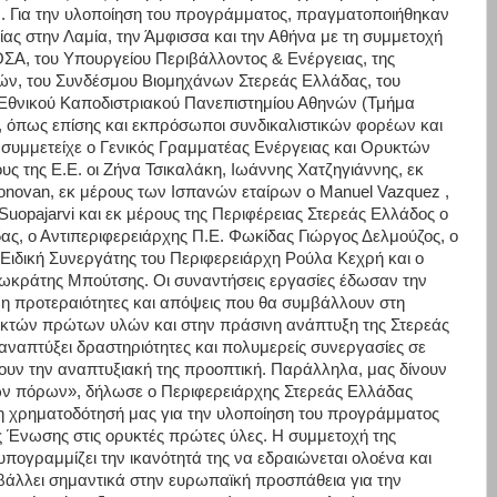
ν. Για την υλοποίηση του προγράμματος, πραγματοποιήθηκαν
ς στην Λαμία, την Άμφισσα και την Αθήνα με τη συμμετοχή
, του Υπουργείου Περιβάλλοντος & Ενέργειας, της
ών, του Συνδέσμου Βιομηχάνων Στερεάς Ελλάδας, του
 Εθνικού Καποδιστριακού Πανεπιστημίου Αθηνών (Τμήμα
, όπως επίσης και εκπρόσωποι συνδικαλιστικών φορέων και
 συμμετείχε ο Γενικός Γραμματέας Ενέργειας και Ορυκτών
ς της Ε.Ε. οι Ζήνα Τσικαλάκη, Ιωάννης Χατζηγιάννης, εκ
Donovan, εκ μέρους των Ισπανών εταίρων ο Manuel Vazquez ,
uopajarvi και εκ μέρους της Περιφέρειας Στερεάς Ελλάδος ο
δας, ο Αντιπεριφερειάρχης Π.Ε. Φωκίδας Γιώργος Δελμούζος, ο
Ειδική Συνεργάτης του Περιφερειάρχη Ρούλα Κεχρή και ο
ωκράτης Μπούτσης. Οι συναντήσεις εργασίες έδωσαν την
η προτεραιότητες και απόψεις που θα συμβάλλουν στη
ρυκτών πρώτων υλών και στην πράσινη ανάπτυξη της Στερεάς
αναπτύξει δραστηριότητες και πολυμερείς συνεργασίες σε
ίζουν την αναπτυξιακή της προοπτική. Παράλληλα, μας δίνουν
ών πόρων», δήλωσε ο Περιφερειάρχης Στερεάς Ελλάδας
 η χρηματοδότησή μας για την υλοποίηση του προγράμματος
 Ένωσης στις ορυκτές πρώτες ύλες. Η συμμετοχή της
ογραμμίζει την ικανότητά της να εδραιώνεται ολοένα και
άλλει σημαντικά στην ευρωπαϊκή προσπάθεια για την