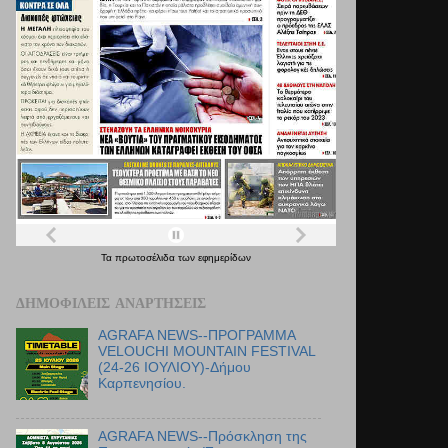
Τα
πρωτοσέλιδα
των
εφημερίδων
ΔΗΜΟΦΙΛΕΊΣ ΑΝΑΡΤΉΣΕΙΣ
AGRAFA NEWS--ΠΡΟΓΡΑΜΜΑ
VELOUCHI MOUNTAIN FESTIVAL
(24-26 ΙΟΥΛΙΟΥ)-Δήμου
Καρπενησίου.
AGRAFA NEWS--Πρόσκληση της