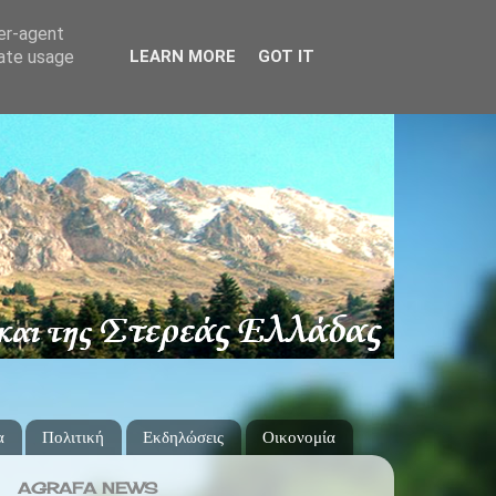
ser-agent
rate usage
LEARN MORE
GOT IT
α
Πολιτική
Εκδηλώσεις
Οικονομία
AGRAFA NEWS