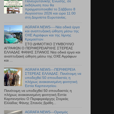
Πανευρυτανικής Ένωσης, σε
εκδήλωση που θα
πραγματοποιηθεί το Σάββατο 8
Αυγούστου 2026 και ώρα 11:00
στη Δομνίστα Ευρυτανίας.
AGRAFA NEWS----Νέα οδικά έργα
και αναπτυξιακή ώθηση μέσω της
ΟΧΕ Αγράφων και της λίμνης
Κρεμαστών.
ΣΤΟ ΔΗΜΟΤΙΚΟ ΣΥΜΒΟΥΛΙΟ
ΑΓΡΑΦΩΝ Ο ΠΕΡΙΦΕΡΕΙΑΡΧΗΣ ΣΤΕΡΕΑΣ
ΕΛΛΑΔΑΣ ΦΑΝΗΣ ΣΠΑΝΟΣ Νέα οδικά έργα και
αναπτυξιακή ώθηση μέσω της ΟΧΕ Αγράφων
και ...
AGRAFA NEWS---ΠΕΡΙΦΕΡΕΙΑ
ΣΤΕΡΕΑΣ ΕΛΛΑΔΑΣ: Πανέτοιμη να
υποδεχθεί 50 σπουδαστές η
πλήρως ανακαινισμένη φοιτητική
Εστία Καρπενησίου.
Πανέτοιμη να υποδεχθεί 50 σπουδαστές η
πλήρως ανακαινισμένη φοιτητική Εστία
Καρπενησίου Ο Περιφερειάρχης Στερεάς
Ελλάδας Φάνης Σπανός βρέθη...
AGRAFA NEWS---Ορισμός