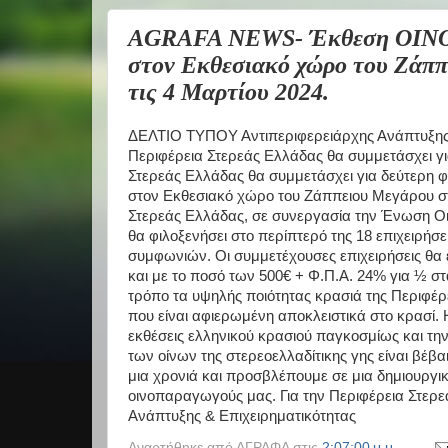
AGRAFA NEWS- Έκθεση ΟΙΝΟΡ
στον Εκθεσιακό χώρο του Ζάππ
τις 4 Μαρτίου 2024.
ΔΕΛΤΙΟ ΤΥΠΟΥ Αντιπεριφερειάρχης Ανάπτυξης 
Περιφέρεια Στερεάς Ελλάδας θα συμμετάσχει 
Στερεάς Ελλάδας θα συμμετάσχει για δεύτερη
στον Εκθεσιακό χώρο του Ζάππειου Μεγάρου στη
Στερεάς Ελλάδας, σε συνεργασία την Ένωση 
θα φιλοξενήσει στο περίπτερό της 18 επιχειρήσε
συμφωνιών. Οι συμμετέχουσες επιχειρήσεις θα 
και με το ποσό των 500€ + Φ.Π.Α. 24% για ½ στ
τρόπο τα υψηλής ποιότητας κρασιά της Περιφέ
που είναι αφιερωμένη αποκλειστικά στο κρασί.
εκθέσεις ελληνικού κρασιού παγκοσμίως και τη
των οίνων της στερεοελλαδίτικης γης είναι βέβ
μια χρονιά και προσβλέπουμε σε μια δημιουργι
οινοπαραγωγούς μας. Για την Περιφέρεια Στερ
Ανάπτυξης & Επιχειρηματικότητας
Αναρτήθηκε από
ΑΓΡΑΦΑ
στις
2:07:00 μ.μ.