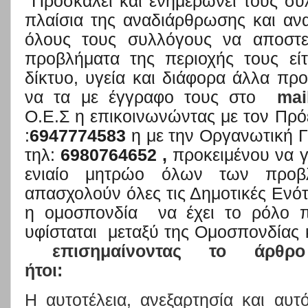
Προσκαλεί και ενημερώνει τους συ
πλαίσια της αναδιάρθρωσης και α
όλους τους συλλόγους να αποστε
προβλήματα της περιοχής τους εί
δίκτυο, υγεία και διάφορα άλλα πρ
να τα με έγγραφο τους στο
mai
Ο.Ε.Σ η επικοινωνώντας με τον Πρ
:
6947774583
η με την Οργανωτική Γ
τηλ:
6980764652 ,
προκειμένου να γί
ενιαίο μητρώο όλων των προ
απασχολούν όλες τις Δημοτικές Ενότ
η ομοσπονδία
να έχει το ρόλο
υφίσταται
μεταξύ της Ομοσπονδίας 
επισημαίνοντας το άρθρ
ήτοι:
Η αυτοτέλεια, ανεξαρτησία και α