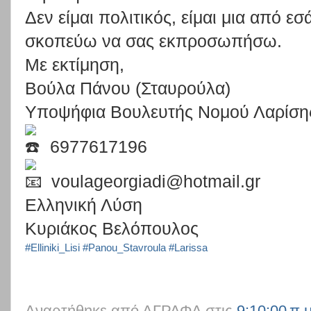
Δεν είμαι πολιτικός, είμαι μια από εσ
σκοπεύω να σας εκπροσωπήσω.
Με εκτίμηση,
Βούλα Πάνου (Σταυρούλα)
Υποψήφια Βουλευτής Νομού Λαρίση
6977617196
voulageorgiadi@hotmail.gr
Ελληνική Λύση
Κυριάκος Βελόπουλος
#Elliniki_Lisi
#Panou_Stavroula
#Larissa
Αναρτήθηκε από
ΑΓΡΑΦΑ
στις
9:10:00 π.μ