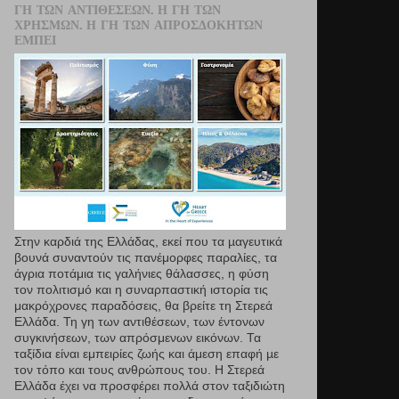
ΓΗ ΤΩΝ ΑΝΤΙΘΈΣΕΩΝ. Η ΓΗ ΤΩΝ
ΧΡΗΣΜΏΝ. Η ΓΗ ΤΩΝ ΑΠΡΟΣΔΌΚΗΤΩΝ
ΕΜΠΕΙ
Στην καρδιά της Ελλάδας, εκεί που τα µαγευτικά
βουνά συναντούν τις πανέμορφες παραλίες, τα
άγρια ποτάμια τις γαλήνιες θάλασσες, η φύση
τον πολιτισμό και η συναρπαστική ιστορία τις
μακρόχρονες παραδόσεις, θα βρείτε τη Στερεά
Ελλάδα. Τη γη των αντιθέσεων, των έντονων
συγκινήσεων, των απρόσμενων εικόνων. Τα
ταξίδια είναι εμπειρίες ζωής και άμεση επαφή µε
τον τόπο και τους ανθρώπους του. Η Στερεά
Ελλάδα έχει να προσφέρει πολλά στον ταξιδιώτη