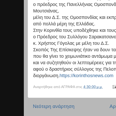
ο πρόεδρος της Πανελλήνιας Ομοσπονδ
Μουτσιάνας,
μέλη του Δ.Σ. της Ομοσπονδίας και ε
από πολλά μέρη της Ελλάδας.
Στην Κορινθία τους υποδέχθηκε και το
ο Πρόεδρος του Συλλόγου Σαρακατσαν
κ. Χρήστος Γόγολας με μέλη του Δ.Σ.
Σκοπός Της Επίσκεψης ήταν να δουν τα
που θα γίνει το χειμωνιάτικο αντάμωμα
και να συζητηθούν οι λεπτομέρειες για 
αφού ο δραστήριος σύλλογος της Πελοπ
διοργάνωση.
https://korinthosnews.com
Αναρτήθηκε από
ΑΓΡΑΦΑ
στις
4:30:00 μ.μ.
Νεότερη ανάρτηση
Αρ