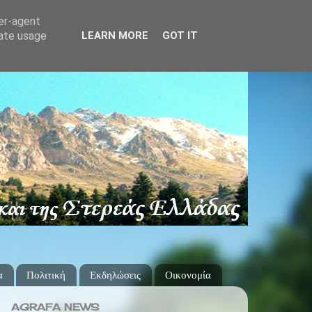
ser-agent
rate usage
LEARN MORE
GOT IT
α
Πολιτική
Εκδηλώσεις
Οικονομία
AGRAFA NEWS