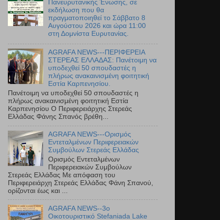
Πανευρυτανικής Ένωσης, σε
εκδήλωση που θα
πραγματοποιηθεί το Σάββατο 8
Αυγούστου 2026 και ώρα 11:00
στη Δομνίστα Ευρυτανίας.
AGRAFA NEWS---ΠΕΡΙΦΕΡΕΙΑ
ΣΤΕΡΕΑΣ ΕΛΛΑΔΑΣ: Πανέτοιμη να
υποδεχθεί 50 σπουδαστές η
πλήρως ανακαινισμένη φοιτητική
Εστία Καρπενησίου.
Πανέτοιμη να υποδεχθεί 50 σπουδαστές η
πλήρως ανακαινισμένη φοιτητική Εστία
Καρπενησίου Ο Περιφερειάρχης Στερεάς
Ελλάδας Φάνης Σπανός βρέθη...
AGRAFA NEWS---Ορισμός
Εντεταλμένων Περιφερειακών
Συμβούλων Στερεάς Ελλάδας
Ορισμός Εντεταλμένων
Περιφερειακών Συμβούλων
Στερεάς Ελλάδας Με απόφαση του
Περιφερειάρχη Στερεάς Ελλάδας Φάνη Σπανού,
ορίζονται έως και ...
AGRAFA NEWS--3ο
Οικοτουριστικό Stefaniada Lake