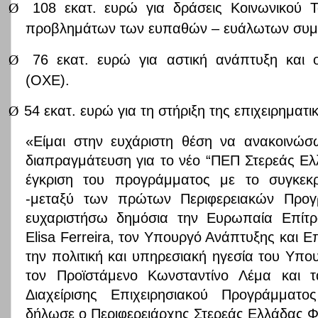
Ø
108 εκατ. ευρώ για δράσεις Κοινωνικού Τ
προβλημάτων των ευπαθών – ευάλωτων συμ
Ø
76 εκατ. ευρώ για αστική ανάπτυξη και 
(ΟΧΕ).
Ø
54 εκατ. ευρώ για τη στήριξη της επιχειρηματι
«Είμαι στην ευχάριστη θέση να ανακοινώσ
διαπραγμάτευση για το νέο “ΠΕΠ Στερεάς Ελ
έγκριση του προγράμματος με το συγκεκρι
-μεταξύ των πρώτων Περιφερειακών Προ
ευχαριστήσω δημόσια την Ευρωπαία Επίτ
Elisa
Ferreira
, τον Υπουργό Ανάπτυξης και Ε
την πολιτική και υπηρεσιακή ηγεσία του Υπου
τον Προϊστάμενο Κωνσταντίνο Λέμα και τ
Διαχείρισης Επιχειρησιακού Προγράμματος
δήλωσε ο Περιφερειάρχης Στερεάς Ελλάδας Φ