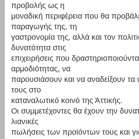
προβολής
ως
η
μοναδική
περιφέρεια
που
θα
προβάλ
παραγωγής
της,
τη
γαστρονομία
τ
ης,
αλλά
και
τον
πολι
τ
δυνατότητα
στις
επιχειρήσεις
π
ου
δραστηριοποιούντα
αρμοδιότητας,
να
παρουσιάσουν
και
να
αναδείξουν
τ
α
τ
ους
στο
καταναλωτικό κοινό της Άττικής.
Οι συμμετέχοντες θα έχο
υν την δυνα
λιαν
ικές
πωλήσεις
των
προϊόντων
τους
και
γι