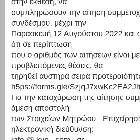
στην
έκθεση,
να
συμπληρώσουν
την
αίτηση
συμμετοχ
συνδέσμου,
μέχρι
την
Π
αρ
ασκ
ε
υ
ή
1
2
Α
υ
γ
ο
ύ
στ
ο
υ
2
0
2
2
κα
ι
ότι
σε
περίπτωση
π
ου
ο
α
ρι
θ
μ
ό
ς
τ
ω
ν
α
ι
τ
ή
σ
εω
ν
εί
ν
α
ι
μ
ε
π
ροβ
λ
επ
όμ
εν
ες
θ
έσ
ει
ς
,
θ
α
τ
η
ρη
θ
εί
α
υ
σ
τ
η
ρά
σ
ει
ρά
π
ρο
τ
ερα
ι
ότ
η
τ
h5
ps
:
/
/
f
o
rm
s
.
g
le
/
Sz
jq
J
7
x
wK
c2
E
A
2
J
Για
τ
ην
κατοχύ
ρωση
της
αίτησης
συμ
άμεση
αποστολή
των
Στοιχείων
Μητρώου
-
Επιχείρησ
ηλεκτρονική
διεύθυνση:
inf
o
@
k
ye
.
co
m
.
g
r