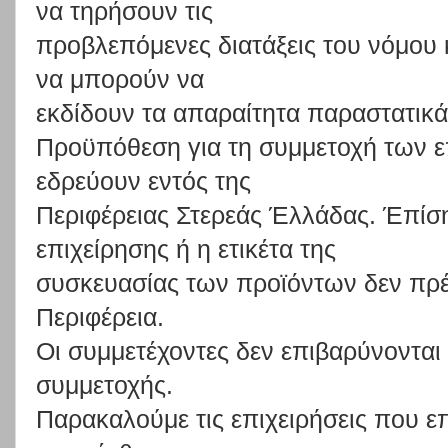
να
τηρήσουν
τις
προβλεπόμενες
διατάξεις
του
νόμου
να
μπορούν
να
εκδίδουν τα απαραίτητα παραστατικ
Προϋπόθεση
για
τη
συμμετοχή
των
ε
εδρεύουν
εντός
της
Περιφέρειας
Στερεάς
Έλλάδας.
Έπ
ίσ
επιχείρησης
ή
η
ετικέτα
της
συσκευασίας των προϊόντων δεν πρέ
Περιφέρεια.
Οι συμμετέχοντες δεν επιβαρύνονται
συμμετοχής.
Παρακαλούμε
τις
επιχειρήσεις
που
ε