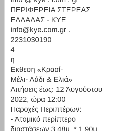
ΠΕΡΙΦΕΡΕΙΑ ΣΤΕΡΕΑΣ
ΕΛΛΑΔΑΣ - KYE
i
n
f
o@
k
y
e
.
c
om
.
gr
.
2
2
3
1
0
3
0
1
9
0
4
η
Ε
κ
θε
ση
«
Κ
ρ
ασί
-
Μ
έ
λ
ι
-
Λ
άδ
ι
&
Ε
λ
ι
ά»
Α
ι
τ
ήσε
ι
ς
έ
ω
ς
:
12 Άυγούστου
2022, ώρα 12:00
Π
α
ρ
ο
χ
έ
ς
Π
ε
ρ
ι
π
τ
έ
ρ
ω
ν
:
-
Άτομικό περίπτερο
διαστάσεων 3.48μ. * 1.90μ.