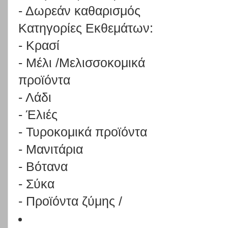
-
Δωρεάν καθαρισμός
Κ
α
τ
ηγο
ρ
ί
ε
ς
Ε
κ
θε
μ
ά
τ
ω
ν
:
-
Κρασί
-
Μέλι /Μελισσοκομικά
προϊόντα
-
Λάδι
-
Έλιές
-
Τυροκομικά προϊόντα
-
Μανιτάρια
-
Βότανα
-
Σύκα
-
Π
ρ
ο
ϊό
ν
τα
ζ
ύ
μης
/