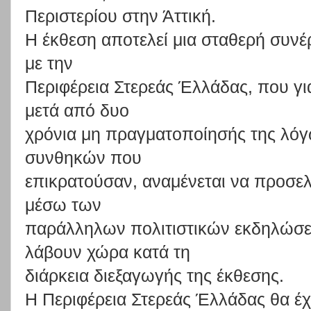
Περιστερίου στην Άττική.
Η έκθ
εση
αποτελεί
μια
σταθερή
συνέ
με την
Περιφέρεια
Στερεάς
Έλλάδας,
που
γι
μετά
από
δυο
χρόνια
μη
πραγματοποίησής
της
λό
συνθηκών
που
επικρατούσαν,
α
ναμένεται
να
προσελ
μέσω
των
παράλληλων
πολιτιστικών
εκδηλ
ώσ
λάβουν
χώρα
κατά
τ
η
διάρκεια διεξαγωγής της έκθεσης.
Η
Π
εριφέρεια
Στερεάς
Έλλάδας
θα
έχ