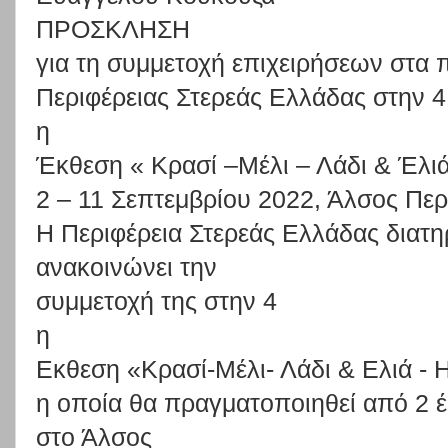
ΠΡΟΣΚΛΗΣΗ
για τη συμμετοχή επιχειρήσεων στα 
Περιφέρειας Στερεάς Ελλάδας
στην 4
η
Έκθεση « Κρασί –Μέλι – Λάδι & Έλιά
2
–
1
1
Σ
ε
π
τ
ε
μ
β
ρ
ί
ου
2
0
2
2
,
Ά
λ
σος
Π
ε
ρ
H
Περιφέρεια
Στερεάς
Ελλάδας
διατη
ανακοινώνει
την
συμμετοχή
της
στην
4
η
Εκθεση
«
Κρασί-Μέλι-
Λάδι
&
Ελιά
-
η
οποία
θα πραγμα
τοποιηθεί
από
2
στο
Άλσος