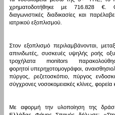
χρηματοδοτήθηκε με 716.828 €. Ο
διαγωνιστικές διαδικασίες και παρέλα
ιατρικού εξοπλισμού.
Στον εξοπλισμό περιλαμβάνονται, μετα
απινιδωτές, συσκευές υψηλής ροής οξυ
τροχήλατα
monitors
παρακολούθ
φορητοί υπερηχοτομογράφοι, αναισθησιο
πύργος, ρεζετοσκόπιο, πύργος ενδοσκ
σύγχρονες νοσοκομειακές κλίνες, φορεία κ
Με αφορμή την υλοποίηση της δρά
Ελλάδας Φάνης Σπανός
δήλωσε:
«Στ