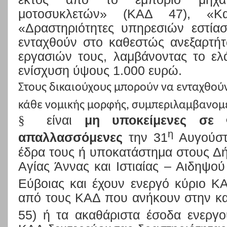
μοτοσυκλετών» (ΚΑΔ 47), «Κ
«Δραστηριότητες υπηρεσιών εστία
ενταχθούν στο καθεστώς ανεξαρτή
εργασιών τους, λαμβάνοντας το ελ
ενίσχυση ύψους 1.000 ευρώ
.
Στους δικαιούχους μπορούν να ενταχθούν 
κάθε νομικής μορφής, συμπεριλαμβανομέ
§
είναι
μη υποκείμενες σε 
η
απαλλασσόμενες
την 31
Αυγούστ
έδρα τους ή υποκατάστημα στους
Δή
Αγίας Άννας και Ιστιαίας – Αιδηψού
Εύβοιας
και έχουν ενεργό κύριο Κ
από τους ΚΑΔ που ανήκουν στην κ
55) ή τα ακαθάριστα έσοδα ενεργο