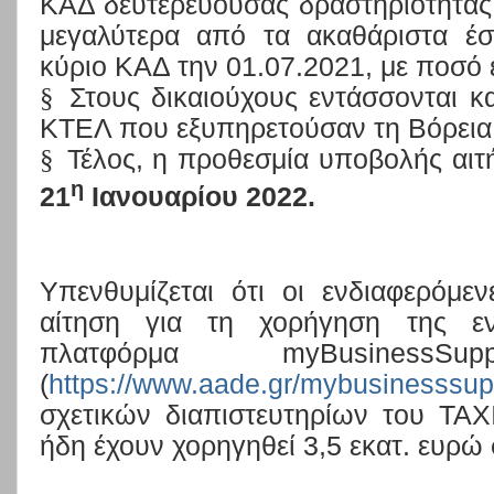
ΚΑΔ δευτερεύουσας δραστηριότητας
μεγαλύτερα από τα ακαθάριστα έσ
κύριο ΚΑΔ την 01.07.2021, με ποσό 
§
Στους δικαιούχους εντάσσονται και
ΚΤΕΛ που εξυπηρετούσαν τη Βόρεια
§
Τέλος, η προθεσμία υποβολής αιτή
η
21
Ιανουαρίου 2022.
Υπενθυμίζεται ότι οι ενδιαφερόμε
αίτηση για τη χορήγηση της εν
πλατφόρμα myBusiness
(
https://www.aade.gr/mybusinesssup
σχετικών διαπιστευτηρίων του TAXI
ήδη έχουν χορηγηθεί 3,5 εκατ. ευρώ 