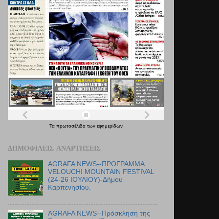
Τα
πρωτοσέλιδα
των
εφημερίδων
ΔΗΜΟΦΙΛΕΊΣ ΑΝΑΡΤΉΣΕΙΣ
AGRAFA NEWS--ΠΡΟΓΡΑΜΜΑ
VELOUCHI MOUNTAIN FESTIVAL
(24-26 ΙΟΥΛΙΟΥ)-Δήμου
Καρπενησίου.
AGRAFA NEWS--Πρόσκληση της