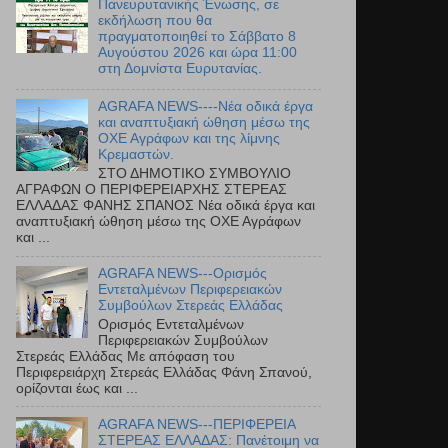
Πανευρυτανικής Ένωσης, σε
εκδήλωση που θα
πραγματοποιηθεί το Σάββατο 8
Αυγούστου 2026 και ώρα 11:00
στη Δομνίστα Ευρυτανίας.
AGRAFA NEWS----Νέα οδικά έργα
και αναπτυξιακή ώθηση μέσω της
ΟΧΕ Αγράφων και της λίμνης
Κρεμαστών.
ΣΤΟ ΔΗΜΟΤΙΚΟ ΣΥΜΒΟΥΛΙΟ
ΑΓΡΑΦΩΝ Ο ΠΕΡΙΦΕΡΕΙΑΡΧΗΣ ΣΤΕΡΕΑΣ
ΕΛΛΑΔΑΣ ΦΑΝΗΣ ΣΠΑΝΟΣ Νέα οδικά έργα και
αναπτυξιακή ώθηση μέσω της ΟΧΕ Αγράφων
και ...
AGRAFA NEWS---Ορισμός
Εντεταλμένων Περιφερειακών
Συμβούλων Στερεάς Ελλάδας
Ορισμός Εντεταλμένων
Περιφερειακών Συμβούλων
Στερεάς Ελλάδας Με απόφαση του
Περιφερειάρχη Στερεάς Ελλάδας Φάνη Σπανού,
ορίζονται έως και ...
AGRAFA NEWS---ΠΕΡΙΦΕΡΕΙΑ
ΣΤΕΡΕΑΣ ΕΛΛΑΔΑΣ: Πανέτοιμη να