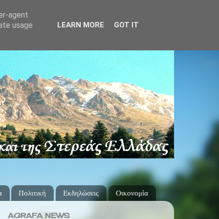
ser-agent
rate usage
LEARN MORE
GOT IT
α
Πολιτική
Εκδηλώσεις
Οικονομία
AGRAFA NEWS