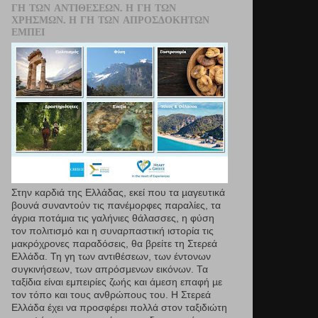
ΓΗ ΤΩΝ ΑΝΤΙΘΈΣΕΩΝ. Η ΓΗ ΤΩΝ
ΧΡΗΣΜΏΝ. Η ΓΗ ΤΩΝ ΑΠΡΟΣΔΌΚΗΤΩΝ
ΕΜΠΕΙ
Στην καρδιά της Ελλάδας, εκεί που τα µαγευτικά
βουνά συναντούν τις πανέμορφες παραλίες, τα
άγρια ποτάμια τις γαλήνιες θάλασσες, η φύση
τον πολιτισμό και η συναρπαστική ιστορία τις
μακρόχρονες παραδόσεις, θα βρείτε τη Στερεά
Ελλάδα. Τη γη των αντιθέσεων, των έντονων
συγκινήσεων, των απρόσμενων εικόνων. Τα
ταξίδια είναι εμπειρίες ζωής και άμεση επαφή µε
τον τόπο και τους ανθρώπους του. Η Στερεά
Ελλάδα έχει να προσφέρει πολλά στον ταξιδιώτη