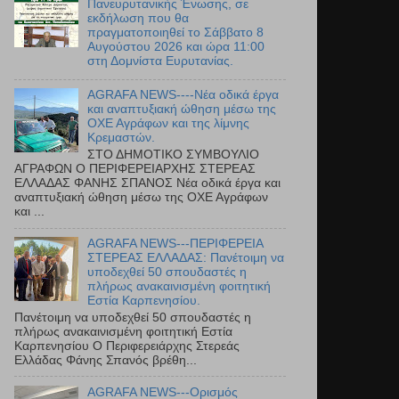
Πανευρυτανικής Ένωσης, σε
εκδήλωση που θα
πραγματοποιηθεί το Σάββατο 8
Αυγούστου 2026 και ώρα 11:00
στη Δομνίστα Ευρυτανίας.
AGRAFA NEWS----Νέα οδικά έργα
και αναπτυξιακή ώθηση μέσω της
ΟΧΕ Αγράφων και της λίμνης
Κρεμαστών.
ΣΤΟ ΔΗΜΟΤΙΚΟ ΣΥΜΒΟΥΛΙΟ
ΑΓΡΑΦΩΝ Ο ΠΕΡΙΦΕΡΕΙΑΡΧΗΣ ΣΤΕΡΕΑΣ
ΕΛΛΑΔΑΣ ΦΑΝΗΣ ΣΠΑΝΟΣ Νέα οδικά έργα και
αναπτυξιακή ώθηση μέσω της ΟΧΕ Αγράφων
και ...
AGRAFA NEWS---ΠΕΡΙΦΕΡΕΙΑ
ΣΤΕΡΕΑΣ ΕΛΛΑΔΑΣ: Πανέτοιμη να
υποδεχθεί 50 σπουδαστές η
πλήρως ανακαινισμένη φοιτητική
Εστία Καρπενησίου.
Πανέτοιμη να υποδεχθεί 50 σπουδαστές η
πλήρως ανακαινισμένη φοιτητική Εστία
Καρπενησίου Ο Περιφερειάρχης Στερεάς
Ελλάδας Φάνης Σπανός βρέθη...
AGRAFA NEWS---Ορισμός