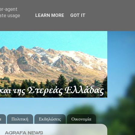
ser-agent
rate usage
LEARN MORE
GOT IT
α
Πολιτική
Εκδηλώσεις
Οικονομία
AGRAFA NEWS