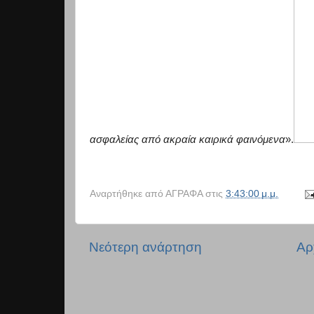
ασφαλείας από ακραία καιρικά φαινόμε
να
».
Αναρτήθηκε από
ΑΓΡΑΦΑ
στις
3:43:00 μ.μ.
Νεότερη ανάρτηση
Αρ