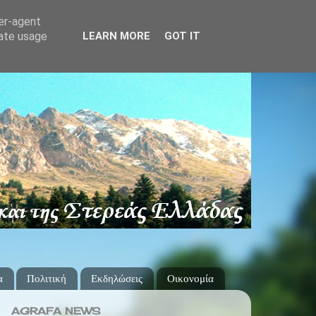
ser-agent
rate usage
LEARN MORE
GOT IT
α
Πολιτική
Εκδηλώσεις
Οικονομία
AGRAFA NEWS