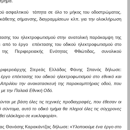
 τμήμα.
ρού ασφαλτικού τάπητα σε όλο το μήκος του οδοστρώματος.
ι κάθετης σήμανσης
,
διαγραμμίσε
ων κλπ.
για την ολοκλ
ήρωση
κτασης του ηλεκτροφωτισμού στ
ην ανατολική παράκαμψη της
ται από το έργο επέκτασης του οδικού ηλεκτροφωτισμού στο
ο της Περ
ιφερειακής Ενότητας Φθιώτιδας, συνολικού
ιφερειάρχης Στερεά
ς Ελλάδας Φάνης Σπανός δήλωσε:
έργο επέκτασης του οδικού ηλεκτροφωτισμού στο εθνικό και
η Απριλίου την ανακατασκευή της παρακαμπτήριας οδού, που
 με την Παλαιά Εθνική Οδό.
ύνται με βάση όλες τις τεχνικές προδιαγραφές, που έθεσαν οι
 σύντομα, αυτό το οδικό τμήμα θα πληροί όλες τις σύγχρονες
θεί ολόκλ
ηρο σε κυκλοφορία
»
.
ιδας Θανάσης Καρακάντζας δήλωσε: «
Υλοποιούμε ένα έργο στο