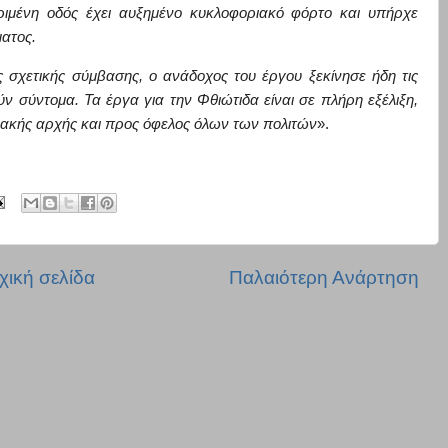
ριμένη οδός έχει αυξημένο κυκλοφοριακό φόρτο και
υπήρχε
ατος.
 σχετικής σύμβασης, ο ανάδοχος του έργου ξεκίνησε ήδη τις
ν σύντομα. Τα έργα για την Φθιώτιδα είναι σε πλήρη εξέλ
ιξη,
ακής αρχής και προς όφελος όλων των πολιτών
».
χική σελίδα
Παλαιότερη Ανάρτηση