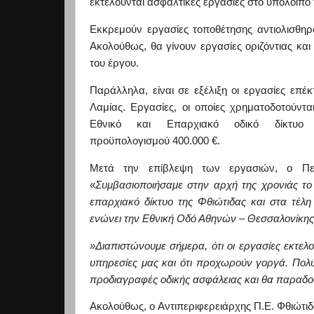
εκτελούνται ασφαλτικές εργασίες στο υπόλοιπο
Εκκρεμούν εργασίες τοποθέτησης αντιολισθη
Ακολούθως, θα γίνουν εργασίες οριζόντιας κα
του έργου.
Παράλληλα, είναι σε εξέλιξη οι εργασίες επέ
Λαμίας
. Εργασίες, οι οποίες χρηματοδοτούν
Εθνικό και Επαρχιακό οδικό δίκτυ
προϋπολογισμού 400.000 €.
Μετά την επίβλεψη των εργασιών, ο Περ
«
Συμβασιοποιήσαμε
στην αρχή της χρονιάς το 
επαρχιακό δίκτυο της Φθιώτιδας και στα τέλ
ενώνει την Εθνική Οδό Αθηνών – Θεσσαλονίκης
»Δι
απιστώνουμε σήμερα, ότι οι εργασίες εκτελο
υπηρεσίες μας και ότι προχωρούν γοργά. Πολύ
προδιαγραφές οδικής ασφάλειας και θα παραδο
Ακολούθως, ο Αντιπεριφερειάρχης Π.Ε. Φθιώτ