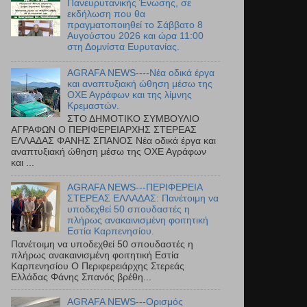
Πανευρυτανικής Ένωσης, σε
εκδήλωση που θα
πραγματοποιηθεί το Σάββατο 8
Αυγούστου 2026 και ώρα 11:00
στη Δομνίστα Ευρυτανίας.
AGRAFA NEWS----Νέα οδικά έργα
και αναπτυξιακή ώθηση μέσω της
ΟΧΕ Αγράφων και της λίμνης
Κρεμαστών.
ΣΤΟ ΔΗΜΟΤΙΚΟ ΣΥΜΒΟΥΛΙΟ
ΑΓΡΑΦΩΝ Ο ΠΕΡΙΦΕΡΕΙΑΡΧΗΣ ΣΤΕΡΕΑΣ
ΕΛΛΑΔΑΣ ΦΑΝΗΣ ΣΠΑΝΟΣ Νέα οδικά έργα και
αναπτυξιακή ώθηση μέσω της ΟΧΕ Αγράφων
και ...
AGRAFA NEWS---ΠΕΡΙΦΕΡΕΙΑ
ΣΤΕΡΕΑΣ ΕΛΛΑΔΑΣ: Πανέτοιμη να
υποδεχθεί 50 σπουδαστές η
πλήρως ανακαινισμένη φοιτητική
Εστία Καρπενησίου.
Πανέτοιμη να υποδεχθεί 50 σπουδαστές η
πλήρως ανακαινισμένη φοιτητική Εστία
Καρπενησίου Ο Περιφερειάρχης Στερεάς
Ελλάδας Φάνης Σπανός βρέθη...
AGRAFA NEWS---Ορισμός