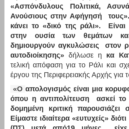
«Ασπόνδυλους Πολιτικά, Ασυνά
Ανούσιους στην Αφήγησή
τους»
κάνει το «δικό της ράλι».
Είναι
στην ουσία των θεμάτων κα
δημιουργούν αγκυλώσεις
στον ρ
αυτοδιοίκησης»
δήλωσε η
κα Κα
τελική απόφαση για το Ράλι και σχ
έργου της Περιφερειακής Αρχής για 
«Ο
απολογισμός είναι μια κορυφ
όπου η αντιπολίτευση
ασκεί το
δομημένη κριτική παρουσιάζει σ
Είμαστε ιδιαίτερα «ευτυχείς» διότ
(ΠΣ) μετά από19 μήνες
είχ