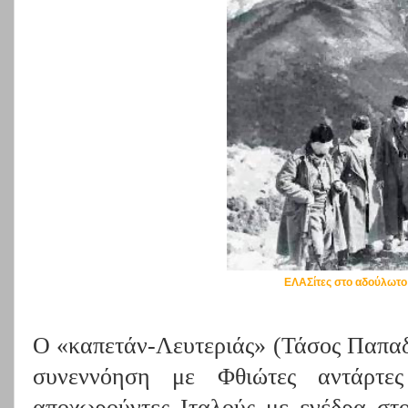
ΕΛΑΣίτες στο αδούλωτο
Ο «καπετάν-Λευτεριάς» (Τάσος Παπαδ
συνεννόηση με Φθιώτες αντάρτες
αποχωρούντες Ιταλούς με ενέδρα στ