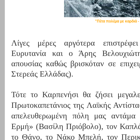
"Πέτα πολέμα με καρδιά 
Λίγες μέρες αργότερα επιστρέφε
Ευρυτανία και ο Άρης Βελουχιώτ
απουσίας καθώς βρισκόταν σε επιχει
Στερεάς Ελλάδας).
Τότε το Καρπενήσι θα ζήσει μεγαλει
Πρωτοκαπετάνιος της Λαϊκής Αντίστα
απελευθερωμένη πόλη μας αντάμα 
Ερμή» (Βασίλη Πριόβολο), τον Καπλά
το Θάνο, το Νάκο Μπελή, τον Περι