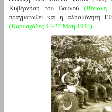
Κυβέρνηση του Βουνού
(
Βίνιανη
πραγματωθεί και η αλησμόνητη Εθ
(
Κορυσχάδες 14-27 Μάη 1944
)