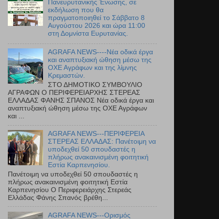
Πανευρυτανικής Ένωσης, σε
εκδήλωση που θα
πραγματοποιηθεί το Σάββατο 8
Αυγούστου 2026 και ώρα 11:00
στη Δομνίστα Ευρυτανίας.
AGRAFA NEWS----Νέα οδικά έργα
και αναπτυξιακή ώθηση μέσω της
ΟΧΕ Αγράφων και της λίμνης
Κρεμαστών.
ΣΤΟ ΔΗΜΟΤΙΚΟ ΣΥΜΒΟΥΛΙΟ
ΑΓΡΑΦΩΝ Ο ΠΕΡΙΦΕΡΕΙΑΡΧΗΣ ΣΤΕΡΕΑΣ
ΕΛΛΑΔΑΣ ΦΑΝΗΣ ΣΠΑΝΟΣ Νέα οδικά έργα και
αναπτυξιακή ώθηση μέσω της ΟΧΕ Αγράφων
και ...
AGRAFA NEWS---ΠΕΡΙΦΕΡΕΙΑ
ΣΤΕΡΕΑΣ ΕΛΛΑΔΑΣ: Πανέτοιμη να
υποδεχθεί 50 σπουδαστές η
πλήρως ανακαινισμένη φοιτητική
Εστία Καρπενησίου.
Πανέτοιμη να υποδεχθεί 50 σπουδαστές η
πλήρως ανακαινισμένη φοιτητική Εστία
Καρπενησίου Ο Περιφερειάρχης Στερεάς
Ελλάδας Φάνης Σπανός βρέθη...
AGRAFA NEWS---Ορισμός