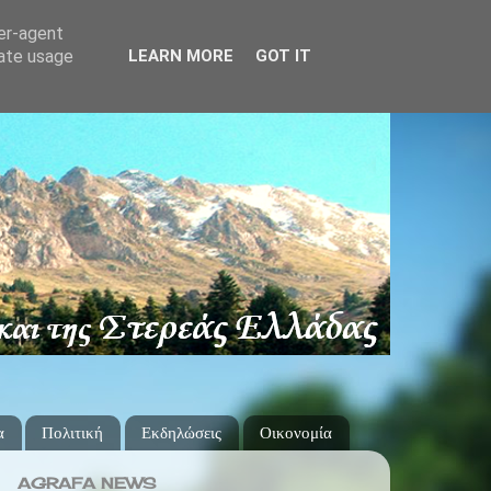
ser-agent
rate usage
LEARN MORE
GOT IT
α
Πολιτική
Εκδηλώσεις
Οικονομία
AGRAFA NEWS