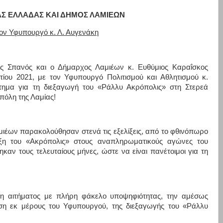
ΑΣ ΕΛΛΑΔΑΣ ΚΑΙ ΔΗΜΟΣ ΛΑΜΙΕΩΝ
ον Υφυπουργό κ. Λ. Αυγενάκη
ς Σπανός και ο Δήμαρχος Λαμιέων κ. Ευθύμιος Καραΐσκος
ίου 2021, με τον Υφυπουργό Πολιτισμού και Αθλητισμού κ.
τημα για τη διεξαγωγή του «Ράλλυ Ακρόπολις» στη Στερεά
πόλη της Λαμίας!
μιέων παρακολούθησαν στενά τις εξελίξεις, από το φθινόπωρο
αξη του «Ακρόπολις» στους αναπληρωματικούς αγώνες του
ν τους τελευταίους μήνες, ώστε να είναι πανέτοιμοι για τη
ση αιτήματος με πλήρη φάκελο υποψηφιότητας, την αμέσως
ση εκ μέρους του Υφυπουργού, της διεξαγωγής του «Ράλλυ