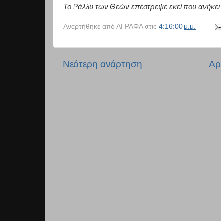
Το Ράλλυ των Θεών επέστρεψε εκεί που ανήκει κα
Αναρτήθηκε από
ΑΓΡΑΦΑ
στις
4:16:00 μ.μ.
Νεότερη ανάρτηση
Αρ