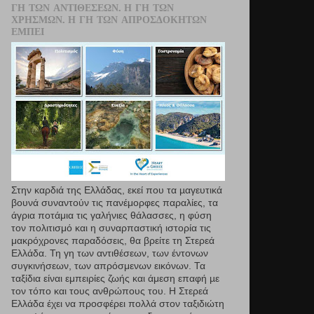
ΓΗ ΤΩΝ ΑΝΤΙΘΈΣΕΩΝ. Η ΓΗ ΤΩΝ
ΧΡΗΣΜΏΝ. Η ΓΗ ΤΩΝ ΑΠΡΟΣΔΌΚΗΤΩΝ
ΕΜΠΕΙ
Στην καρδιά της Ελλάδας, εκεί που τα µαγευτικά
βουνά συναντούν τις πανέμορφες παραλίες, τα
άγρια ποτάμια τις γαλήνιες θάλασσες, η φύση
τον πολιτισμό και η συναρπαστική ιστορία τις
μακρόχρονες παραδόσεις, θα βρείτε τη Στερεά
Ελλάδα. Τη γη των αντιθέσεων, των έντονων
συγκινήσεων, των απρόσμενων εικόνων. Τα
ταξίδια είναι εμπειρίες ζωής και άμεση επαφή µε
τον τόπο και τους ανθρώπους του. Η Στερεά
Ελλάδα έχει να προσφέρει πολλά στον ταξιδιώτη