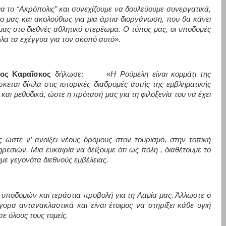
 το “Ακρόπολις” και συνεχίζουμε να δουλεύουμε συνεργατικά,
ο μας και ακολούθως για μια άρτια διοργάνωση, που θα κάνει
ας στο διεθνές αθλητικό στερέωμα. Ο τόπος μας, οι υποδομές
όλα τα εχέγγυα για τον σκοπό αυτό
».
ιος Καραΐσκος
δήλωσε:
«
Η Ρούμελη είναι κομμάτι της
κεται δίπλα στις ιστορικές διαδρομές αυτής της εμβληματικής
και μεθοδικά, ώστε η πρότασή μας για τη φιλοξενία του να έχει
ς ώστε ν’ ανοίξει νέους δρόμους στον τουρισμό, στην τοπική
εσιών. Μια ευκαιρία να δείξουμε ότι ως πόλη , διαθέτουμε το
με γεγονότα διεθνούς εμβέλειας.
 υποδομών και τεράστια προβολή για τη Λαμία μας. Άλλωστε ο
γορα αντανακλαστικά και είναι έτοιμος να στηρίξει κάθε υγιή
 όλους τους τομείς.