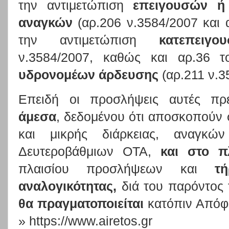
την αντιμετώπιση
επειγουσών ή
αναγκών
(αρ.206 ν.3584/2007 και α
την αντιμετώπιση
κατεπειγ
ν.3584/2007, καθώς και αρ.36 τ
υδρονομέων άρδευσης
(αρ.211 ν.
Επειδή οι προσλήψεις αυτές πρέ
άμεσα
, δεδομένου ότι αποσκοπούν 
και μικρής διάρκειας, αναγκ
Δευτεροβάθμιων ΟΤΑ,
και στο π
πλαισίου προσλήψεων και
τ
αναλογικότητας,
διά του παρόντος
θα πραγματοποιείται
κατόπιν Απόφα
» https://www.airetos.gr