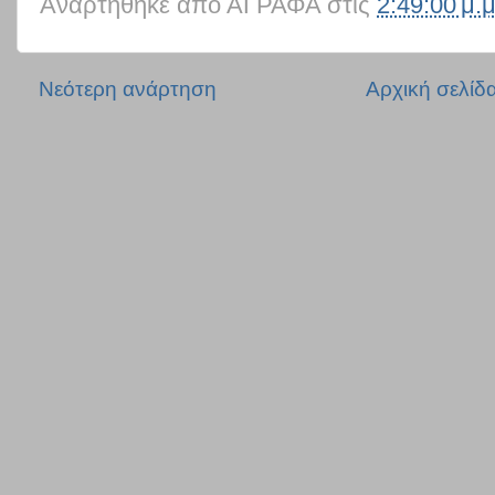
Αναρτήθηκε από
ΑΓΡΑΦΑ
στις
2:49:00 μ.μ
Νεότερη ανάρτηση
Αρχική σελίδ