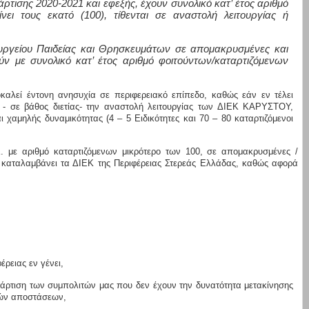
τισης 2020-2021 και εφεξής, έχουν συνολικό κατ’ έτος αριθμό
ει τους εκατό (100), τίθενται σε αναστολή λειτουργίας ή
πουργείου Παιδείας και Θρησκευμάτων σε απομακρυσμένες και
ύν με συνολικό κατ’ έτος αριθμό φοιτούντων/καταρτιζόμενων
αλεί έντονη ανησυχία σε περιφερειακό επίπεδο, καθώς εάν εν τέλει
- σε βάθος διετίας- την αναστολή λειτουργίας των ΔΙΕΚ ΚΑΡΥΣΤΟΥ,
αμηλής δυναμικότητας (4 – 5 Ειδικότητες και 70 – 80 καταρτιζόμενοι
Κ. με αριθμό καταρτιζόμενων μικρότερο των 100, σε απομακρυσμένες /
ι καταλαμβάνει τα ΔΙΕΚ της Περιφέρειας Στερεάς Ελλάδας, καθώς αφορά
έρειας εν γένει,
ατάρτιση των συμπολιτών μας που δεν έχουν την δυνατότητα μετακίνησης
κών αποστάσεων,