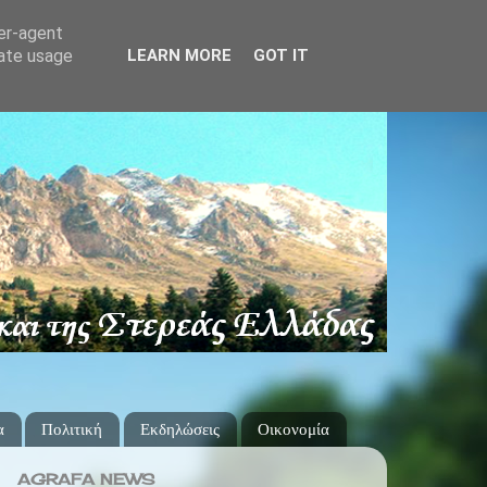
ser-agent
rate usage
LEARN MORE
GOT IT
α
Πολιτική
Εκδηλώσεις
Οικονομία
AGRAFA NEWS