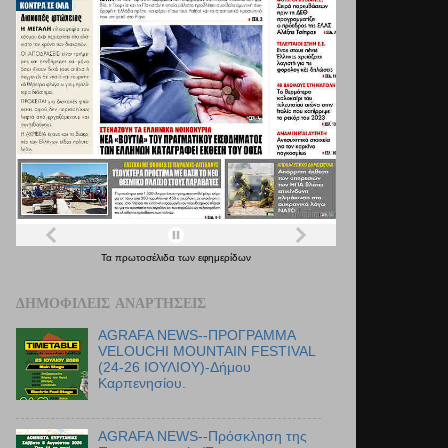
Τα
πρωτοσέλιδα
των
εφημερίδων
ΔΗΜΟΦΙΛΕΊΣ ΑΝΑΡΤΉΣΕΙΣ
AGRAFA NEWS--ΠΡΟΓΡΑΜΜΑ
VELOUCHI MOUNTAIN FESTIVAL
(24-26 ΙΟΥΛΙΟΥ)-Δήμου
Καρπενησίου.
AGRAFA NEWS--Πρόσκληση της