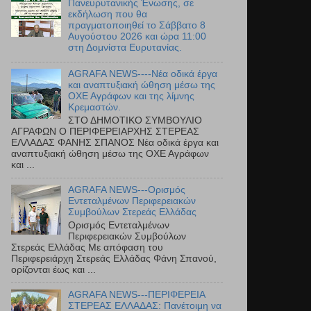
Πανευρυτανικής Ένωσης, σε
εκδήλωση που θα
πραγματοποιηθεί το Σάββατο 8
Αυγούστου 2026 και ώρα 11:00
στη Δομνίστα Ευρυτανίας.
AGRAFA NEWS----Νέα οδικά έργα
και αναπτυξιακή ώθηση μέσω της
ΟΧΕ Αγράφων και της λίμνης
Κρεμαστών.
ΣΤΟ ΔΗΜΟΤΙΚΟ ΣΥΜΒΟΥΛΙΟ
ΑΓΡΑΦΩΝ Ο ΠΕΡΙΦΕΡΕΙΑΡΧΗΣ ΣΤΕΡΕΑΣ
ΕΛΛΑΔΑΣ ΦΑΝΗΣ ΣΠΑΝΟΣ Νέα οδικά έργα και
αναπτυξιακή ώθηση μέσω της ΟΧΕ Αγράφων
και ...
AGRAFA NEWS---Ορισμός
Εντεταλμένων Περιφερειακών
Συμβούλων Στερεάς Ελλάδας
Ορισμός Εντεταλμένων
Περιφερειακών Συμβούλων
Στερεάς Ελλάδας Με απόφαση του
Περιφερειάρχη Στερεάς Ελλάδας Φάνη Σπανού,
ορίζονται έως και ...
AGRAFA NEWS---ΠΕΡΙΦΕΡΕΙΑ
ΣΤΕΡΕΑΣ ΕΛΛΑΔΑΣ: Πανέτοιμη να