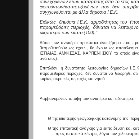
συνεχόμενων ετών κατάρτισης από το έτος κατάρ
φοιτούντων/καταρτιζομένων που δεν υπερβαίν
συγχωνεύονται με άλλα δημόσια Ι.Ε.Κ.
Ειδικώς, δημόσια Ι.Ε.Κ. αρμοδιότητας του Υ
παραμεθόριες περιοχές, δύναται να λειτουργο
μικρότερο των εκατό (100)."
Βάσει των ανωτέρω προκύπτει ένα ζήτημα που προκ
θεσμοθετηθούν ως έχουν, θα έχουν ως αποτέλεσμα 
ΙΣΤΙΑΙΑΣ, ΑΜΦΙΣΣΑΣ, ΚΑΡΠΕΝΗΣΙΟΥ, τα οποία είναι χ
ανά έτος).
Επιπλέον, η δυνατότητα λειτουργίας δημοσίων Ι.Ε.
παραμεθόριες περιοχές,
δεν δύναται να θεωρηθεί ότ
κυρίως ακριτικές περιοχές και νησιά.
Λαμβανομένων υπόψη των ανωτέρω και ειδικότερα:
Ø
της ιδιαίτερης γεωγραφικής κατανομής της Περιφ
Ø
της επιτακτική ανάγκης για εκπαίδευση και κ
προς τα αστικά κέντρα, λόγω των χιλιομετρι