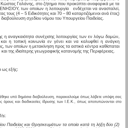
κ. Κώστας Γαλάνης, στο ζήτημα που προκύπτει αναφορικά με τα
ΝΗΣΙΟΥ, των οποίων η λειτουργία
ενδέχεται να ανασταλεί,
ς τους (4 – 5 Ειδικότητες και 70 – 80 καταρτιζόμενοι ανά έτος)
α διαβούλευση σχεδίου νόμου του Υπουργείου Παιδείας.
ής η αναγκαιότητα συνέχισης λειτουργίας των εν λόγω δομών,
και η τοπική κοινωνία εν γένει και να καλυφθεί η ανάγκη
ς, των οποίων η μετακίνηση προς τα αστικά κέντρα καθίσταται
αι της ιδιαίτερης γεωγραφικής κατανομής της Περιφέρειας.
ι ως εξής:
 τέθηκε υπό δημόσια διαβούλευση, παρακαλούμε όπως λάβετε υπόψη σας
υς όρους και διαδικασίες ίδρυσης των Ι.Ε.Κ., όπως αποτυπώνονται στο
ξής:
ίου Παιδείας και Θρησκευμάτων τα οποία κατά τη λήξη δύο (2)