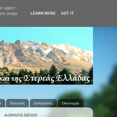
ser-agent
rate usage
LEARN MORE
GOT IT
α
Πολιτική
Εκδηλώσεις
Οικονομία
AGRAFA NEWS