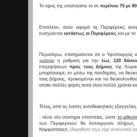
Το ύψος της υπολογίστε το σε
περίπου 75 με 8
Επιπλέον, όσον αφορά τις Περιφέρειες ανέφ
ενισχύονται
εκτάκτως οι Περιφέρειες
και με τ
Περαιτέρω, επισημαίνεται ότι ο Υφυπουργός
χρόνου
η ρύθμιση για την
έως 120 δόσει
επιχειρήσεων
προς τους Δήμους
της Χώρας
μπορέσουμε, εν μέσω της πανδημίας, να διευκο
τους Δήμους, προκειμένου και να διευκολυνθού
οποία πολλές φορές αυτά είναι πολλά χρόνια κα
Τέλος, από τις λοιπές αυτοδιοικητικές εξαγγελίες
- «ένα νέο σύστημα εποπτείας, ώστε
το φθινό
των Περιφερειών θα λειτουργούν πλήρως κ
Νομιμότητας»,
(
θυμηθείτε πως είχε αναλυτικά 