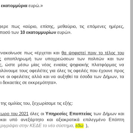
0 εκατομμύρια
ευρώ.»
ερε πως «αύριο, επίσης, μεθαύριο, τις επόμενες ημέρες,
ο ποσό των
10 εκατομμυρίων
ευρώ».
 ανακοίνωσε πως «έρχεται και
θα ψηφιστεί πριν το τέλος του
ς
αποπληρωμή των υποχρεώσεων των πολιτών και των
, ώστε μέσω μίας νέας ενιαίας ψηφιακής πλατφόρμας να
λύνουμε τους οφειλέτες για όλες τις οφειλές που έχουνε προς
νε οι οφειλέτες αλλά και να αυξηθεί τα έσοδα των Δήμων, τα
ι δεκαετίες σε εκκρεμότητα».
 της ομιλίας του, ξεχωρίσαμε τις εξής:
πωρο του 2021
όλες οι
Υπηρεσίες Εποπτείας
των Δήμων και
αι υπό ανεξάρτητο και αξιοκρατικά επιλεγμένο Επόπτη
περιγράψει στην ΚΕΔΕ το νέο σύστημα,
εδώ
),