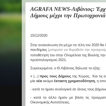
AGRAFA NEWS-Λιβάνιος: Έρχετ
Δήμους μέχρι την Πρωτοχρονιά
15/12/2020
Στην ανακοίνωση ότι μέχρι τα τέλη του 2020 θα
πανδημίας
(
μπορείτε να θυμηθείτε την προηγο
τοποθέτησή του στην Ολομέλεια της Βουλής την
προϋπολογισμού 2021.
Συγκεκριμένα, ο Θ.Λιβάνιος δήλωσε το εξής:
« (...)
προς τους Δήμους
της Χώρας. Και τις 
μία
νέα
ακόμα
έκτακτη χρηματοδότηση
, η οπο
- κατά το ήμισυ αναλογικά σε όλους τους Δήμους
- κατά το άλλο ήμισυ με βάση τις πραγματ
Οικονομικής Αυτοτέλειας.