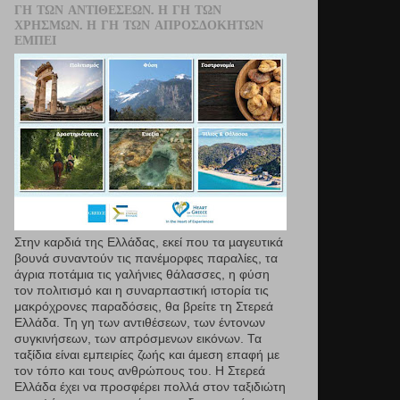
ΓΗ ΤΩΝ ΑΝΤΙΘΈΣΕΩΝ. Η ΓΗ ΤΩΝ
ΧΡΗΣΜΏΝ. Η ΓΗ ΤΩΝ ΑΠΡΟΣΔΌΚΗΤΩΝ
ΕΜΠΕΙ
Στην καρδιά της Ελλάδας, εκεί που τα µαγευτικά
βουνά συναντούν τις πανέμορφες παραλίες, τα
άγρια ποτάμια τις γαλήνιες θάλασσες, η φύση
τον πολιτισμό και η συναρπαστική ιστορία τις
μακρόχρονες παραδόσεις, θα βρείτε τη Στερεά
Ελλάδα. Τη γη των αντιθέσεων, των έντονων
συγκινήσεων, των απρόσμενων εικόνων. Τα
ταξίδια είναι εμπειρίες ζωής και άμεση επαφή µε
τον τόπο και τους ανθρώπους του. Η Στερεά
Ελλάδα έχει να προσφέρει πολλά στον ταξιδιώτη