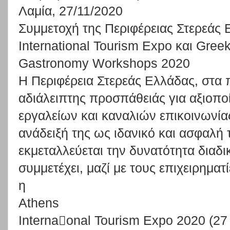
Λαμία, 27/11/2020
Συμμετοχή της Περιφέρειας Στερεάς
International Tourism Expo και Greek
Gastronomy Workshops 2020
Η
Περιφέρεια
Στερεάς
Ελλάδας
,
στα
αδιάλειπτης
προσπάθειάς
για
αξιοπο
εργαλείων
και
καναλιών
επικοινωνία
ανάδειξή
της
ως
ιδανικό
και
ασφαλή
εκμεταλλεύεται
την
δυνατότητα
διαδι
συμμετέχει,
μαζί
με
τους
επιχειρηματί
η
At
hens
Internaonal
Tourism
Expo
2020
(27