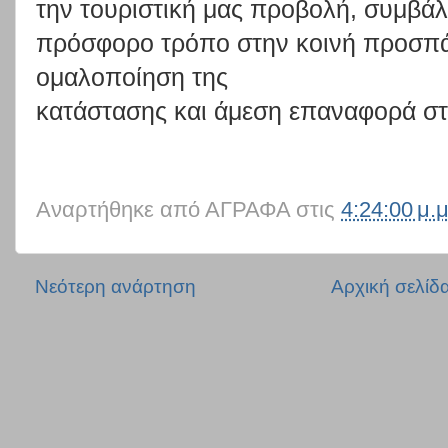
την
τουριστική μας
προβολή,
συμβάλ
πρόσφορο
τρόπο
στην
κοινή
προσπά
ομαλοποίηση
της
κατάστασης και άμεση επαναφορά στ
Αναρτήθηκε από
ΑΓΡΑΦΑ
στις
4:24:00 μ.μ
Νεότερη ανάρτηση
Αρχική σελίδ