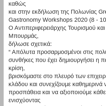
καθώς
και
στην
εκδήλωση
της
Πολωνίας
Gr
Gastronomy Workshops 2020
(8 - 1
Ο
Αντιπεριφερειάρχης
Τουρισμού
και
Μπουρμάς,
δήλωσε σχετικά:
“
Απόλυτα
προσαρμοσμένοι
στις
πολ
συνθήκες
που
έχει
δημιουργήσει
η
π
κρίση,
βρισκόμαστε
στο
πλευρό
των
επιχει
κλάδου
και
συνεχίζουμε
καθημερινά
προσπάθεια
και
να
αξιοποιούμε
κάθε
ενισχύοντας