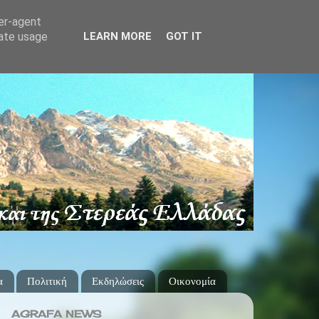
ser-agent
rate usage
LEARN MORE
GOT IT
α
Πολιτική
Εκδηλώσεις
Οικονομία
AGRAFA NEWS