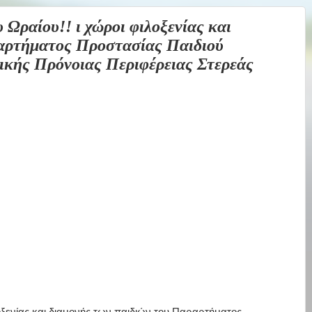
ραίου!! ι χώροι φιλοξενίας και
ραρτήματος Προστασίας Παιδιού
ικής Πρόνοιας Περιφέρειας Στερεάς
οξενίας και διαμονής των παιδιών του Παραρτήματος