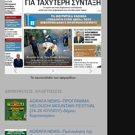
Τα
πρωτοσέλιδα
των
εφημερίδων
ΔΗΜΟΦΙΛΕΊΣ ΑΝΑΡΤΉΣΕΙΣ
AGRAFA NEWS--ΠΡΟΓΡΑΜΜΑ
VELOUCHI MOUNTAIN FESTIVAL
(24-26 ΙΟΥΛΙΟΥ)-Δήμου
Καρπενησίου.
AGRAFA NEWS--Πρόσκληση της