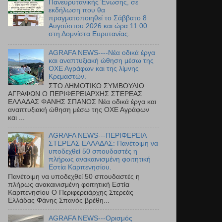
Πανευρυτανικής Ένωσης, σε
εκδήλωση που θα
πραγματοποιηθεί το Σάββατο 8
Αυγούστου 2026 και ώρα 11:00
στη Δομνίστα Ευρυτανίας.
AGRAFA NEWS----Νέα οδικά έργα
και αναπτυξιακή ώθηση μέσω της
ΟΧΕ Αγράφων και της λίμνης
Κρεμαστών.
ΣΤΟ ΔΗΜΟΤΙΚΟ ΣΥΜΒΟΥΛΙΟ
ΑΓΡΑΦΩΝ Ο ΠΕΡΙΦΕΡΕΙΑΡΧΗΣ ΣΤΕΡΕΑΣ
ΕΛΛΑΔΑΣ ΦΑΝΗΣ ΣΠΑΝΟΣ Νέα οδικά έργα και
αναπτυξιακή ώθηση μέσω της ΟΧΕ Αγράφων
και ...
AGRAFA NEWS---ΠΕΡΙΦΕΡΕΙΑ
ΣΤΕΡΕΑΣ ΕΛΛΑΔΑΣ: Πανέτοιμη να
υποδεχθεί 50 σπουδαστές η
πλήρως ανακαινισμένη φοιτητική
Εστία Καρπενησίου.
Πανέτοιμη να υποδεχθεί 50 σπουδαστές η
πλήρως ανακαινισμένη φοιτητική Εστία
Καρπενησίου Ο Περιφερειάρχης Στερεάς
Ελλάδας Φάνης Σπανός βρέθη...
AGRAFA NEWS---Ορισμός