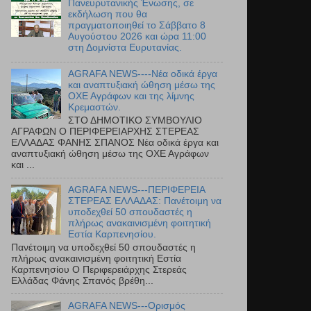
Πανευρυτανικής Ένωσης, σε
εκδήλωση που θα
πραγματοποιηθεί το Σάββατο 8
Αυγούστου 2026 και ώρα 11:00
στη Δομνίστα Ευρυτανίας.
AGRAFA NEWS----Νέα οδικά έργα
και αναπτυξιακή ώθηση μέσω της
ΟΧΕ Αγράφων και της λίμνης
Κρεμαστών.
ΣΤΟ ΔΗΜΟΤΙΚΟ ΣΥΜΒΟΥΛΙΟ
ΑΓΡΑΦΩΝ Ο ΠΕΡΙΦΕΡΕΙΑΡΧΗΣ ΣΤΕΡΕΑΣ
ΕΛΛΑΔΑΣ ΦΑΝΗΣ ΣΠΑΝΟΣ Νέα οδικά έργα και
αναπτυξιακή ώθηση μέσω της ΟΧΕ Αγράφων
και ...
AGRAFA NEWS---ΠΕΡΙΦΕΡΕΙΑ
ΣΤΕΡΕΑΣ ΕΛΛΑΔΑΣ: Πανέτοιμη να
υποδεχθεί 50 σπουδαστές η
πλήρως ανακαινισμένη φοιτητική
Εστία Καρπενησίου.
Πανέτοιμη να υποδεχθεί 50 σπουδαστές η
πλήρως ανακαινισμένη φοιτητική Εστία
Καρπενησίου Ο Περιφερειάρχης Στερεάς
Ελλάδας Φάνης Σπανός βρέθη...
AGRAFA NEWS---Ορισμός