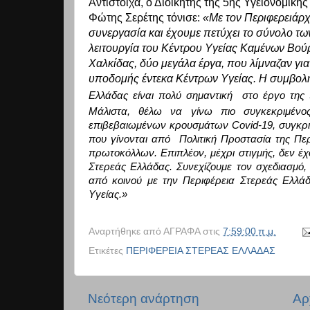
Αντίστοιχα, ο Διοικητής της
5ης Υγειονομικής
Φώτης Σερέτης τόνισε:
«Με τον Περιφερειάρχ
συνεργασία και έχουμε πετύχει το σύνολο των
λειτουργία του Κέντρου Υγείας Καμένων Βού
Χαλκίδας, δύο μεγάλα έργα, που λίμναζαν γι
υποδομής έντεκα Κέντρων Υγείας. Η συμβολή
Ελλάδας είναι πολύ σημαντική στο έργο της 
Μάλιστα, θέλω να γίνω πιο συγκεκριμένο
επιβεβαιωμένων κρουσμάτων
Covid
-19, συγκρι
που γίνονται
από Πολιτική Προστασία της Περ
πρωτοκόλλων. Επιπλέον, μέχρι στιγμής, δεν έ
Στερεάς Ελλάδας. Συνεχίζουμε τον σχεδιασμό
από κοινού με την Περιφέρεια Στερεάς Ελλά
Υγείας.»
Αναρτήθηκε από
ΑΓΡΑΦΑ
στις
7:59:00 π.μ.
Ετικέτες
ΠΕΡΙΦΕΡΕΙΑ ΣΤΕΡΕΑΣ ΕΛΛΑΔΑΣ
Νεότερη ανάρτηση
Αρ