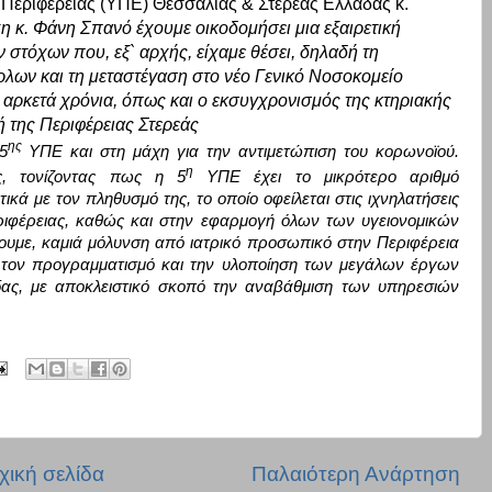
 Περιφέρειας (ΥΠΕ) Θεσσαλίας & Στερεάς Ελλάδας
κ.
η κ. Φάνη Σπανό έχουμε οικοδομήσει μια εξαιρετική
 στόχων που, εξ` αρχής, είχαμε θέσει, δηλαδή τη
ρλων και τη μεταστέγαση στο νέο Γενικό Νοσοκομείο
α αρκετά χρόνια, όπως και ο εκσυγχρονισμός της κτηριακής
 της Περιφέρειας Στερεάς
ης
5
ΥΠΕ κα
ι στη μάχη για την αντιμετώπιση του
κορωνοϊού
.
η
ς, τονίζοντας πως η 5
ΥΠΕ έχει το μικρότερο αριθμό
τικά με τον πληθυσμό της, το οποίο οφείλεται στις ιχνηλατήσεις
ιφέρειας, καθώς και στην εφαρμογή όλων των υγειονομικών
χουμε, καμιά μόλυνση από ιατρικό προσωπικό στην Περιφέρεια
, τον προγραμματισμό και
την υλοποίηση των μεγάλων έργων
δας, με αποκλειστικό σκοπό την αναβάθμιση των υπηρεσιών
χική σελίδα
Παλαιότερη Ανάρτηση