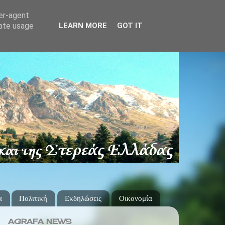
ser-agent
rate usage
LEARN MORE
GOT IT
α
Πολιτική
Εκδηλώσεις
Οικονομία
AGRAFA NEWS