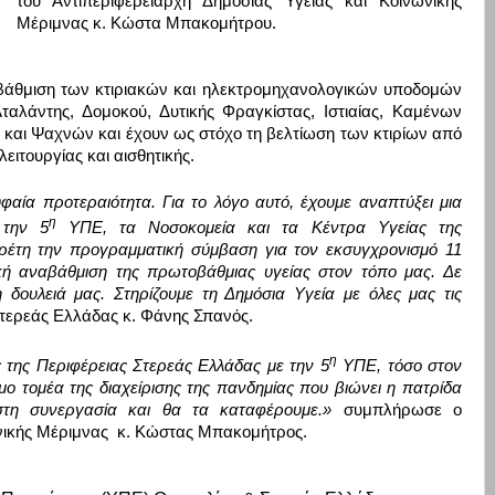
του Αντιπεριφερειάρχη Δημόσιας Υγείας και Κοινωνικής
Μέριμνας κ. Κώστα Μπακομήτρου.
άθμιση των κτιριακών και ηλεκτρομηχανολογικών υποδομών
Αταλάντης
,
Δομοκού,
Δυτικής Φραγκίστας, Ιστιαίας,
Καμένων
ς και Ψαχνών
και έχουν ως στόχο τη βελτίωση των κτιρίων από
ειτουργίας και αισθητικής.
αία προτεραιότητα. Για το λόγο αυτό, έχουμε αναπτύξει μια
η
 την 5
ΥΠΕ, τα Νοσοκομεία και τα Κέντρα Υγείας της
ρέτη την προγραμματική
σύμβαση για τον εκσυγχρονισμό 11
κή αναβάθμιση της πρωτοβάθμιας υγείας στον τόπο μας. Δε
 δουλειά μας. Στηρίζουμε τη Δημόσια Υγεία με όλες μας τις
Στερεάς Ελλάδας κ. Φάνης Σπανός.
η
ς της Περιφέρειας Στερεάς Ελλάδας με την 5
ΥΠΕ, τόσο στον
ο τομέα της διαχείρισης της πανδημίας που βιώνει η πατ
ρίδα
στη συνεργασία και θα τα καταφέρουμε.»
συμπλήρωσε ο
ωνικής Μέριμνας κ. Κώστας Μπακομήτρος.