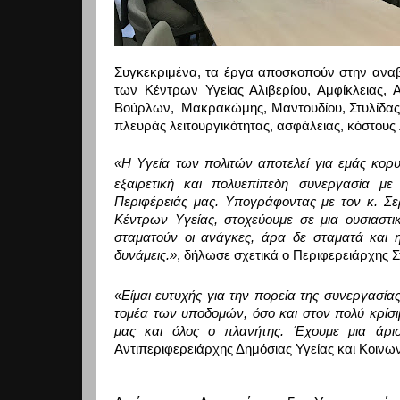
Συγκεκριμένα, τα έργα
αποσκοπούν στην αναβ
των Κέντρων Υγείας Αλιβερίου, Αμφίκλειας, 
Βούρλων
,
Μακρακώμης, Μαντουδίου,
Στυλίδα
πλευράς λειτουργικότητας, ασφάλειας, κόστους λ
«
H
Υγεία των πολιτών αποτελεί για εμάς κορυφ
εξαιρετική και πολυεπίπεδη συνεργασία με
Περιφέρειάς μας. Υπογράφοντας με τον κ. Σε
Κέντρων Υγείας, στοχεύουμε σε μια ουσιαστι
σταματούν οι ανάγκες, άρα δε σταματά και η
δυνάμεις.»
, δήλωσε σχετι
κά ο Περιφερειάρχης 
«Είμαι ευτυχής για την πορεία της συνεργασία
τομέα των υποδομών, όσο και στον πολύ κρίσιμ
μας και όλος ο πλανήτης. Έχουμε μια άρι
Αντιπεριφερειάρχης Δημόσιας Υγείας και Κοιν