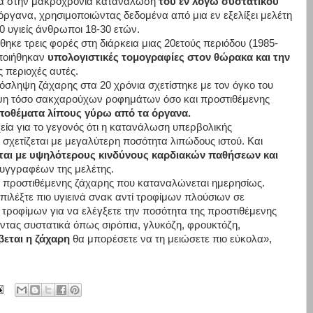
σα στην μακροχρόνια κατανάλωση
του εν λόγω συστατικού
όργανα, χρησιμοποιώντας δεδομένα από μια εν εξελίξει μελέτη
0 υγιείς άνθρωποι 18-30 ετών.
ε τρεις φορές στη διάρκεια μιας 20ετούς περιόδου (1985-
οποιήθηκαν
υπολογιστικές τομογραφίες στον θώρακα και την
ς περιοχές αυτές.
σληψη ζάχαρης στα 20 χρόνια σχετίστηκε με τον όγκο του
ψη τόσο σακχαρούχων ροφημάτων όσο και προστιθέμενης
ποθέματα λίπους γύρω από τα όργανα.
ία για το γεγονός ότι η κατανάλωση υπερβολικής
χετίζεται με μεγαλύτερη ποσότητα λιπώδους ιστού. Και
νται με υψηλότερους κινδύνους καρδιακών παθήσεων και
ν συγγραφέων της μελέτης.
ας προστιθέμενης ζάχαρης που καταναλώνεται ημερησίως.
επιλέξτε πιο υγιεινά σνακ αντί τροφίμων πλούσιων σε
ν τροφίμων για να ελέγξετε την ποσότητα της προστιθέμενης
ντας συστατικά όπως σιρόπια, γλυκόζη, φρουκτόζη,
εται η ζάχαρη
θα μπορέσετε να τη μειώσετε πιο εύκολα»,