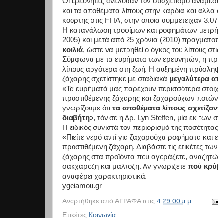
Οι ερευνητές ανέλυσαν τον συσχετισμό ανάμε
και τα αποθέματα λίπους στην καρδιά και άλλα 
κοόρτης στις ΗΠΑ, στην οποία συμμετείχαν 3.07
Η κατανάλωση τροφίμων και ροφημάτων μετρήθηκ
2005) και μετά από 25 χρόνια (2010) πραγματ
κοιλιά
, ώστε να μετρηθεί ο όγκος του λίπους στι
Σύμφωνα με τα ευρήματα των ερευνητών, η πρό
λίπους αργότερα στη ζωή. Η αυξημένη πρόσλη
ζάχαρης σχετίστηκε με σταδιακά
μεγαλύτερα α
«Τα ευρήματά μας παρέχουν περισσότερα στοιχε
προστιθέμενης ζάχαρης και ζαχαρούχων ποτών σ
γνωρίζουμε ότι
τα αποθέματα λίπους σχετίζο
διαβήτη
», τόνισε η Δρ. Lyn Steffen, μία εκ τω
Η ειδικός συνιστά τον περιορισμό της ποσότητ
«Πιείτε νερό αντί για ζαχαρούχα ροφήματα και 
προστιθέμενη ζάχαρη. Διαβάστε τις ετικέτες τω
ζάχαρης στα προϊόντα που αγοράζετε, αναζητώ
σακχαρόζη και μαλτόζη. Αν γνωρίζετε
πού κρύβ
αναφέρει χαρακτηριστικά.
ygeiamou.gr
Αναρτήθηκε από
ΑΓΡΑΦΑ
στις
4:29:00 μ.μ.
Ετικέτες
Κοινωνία