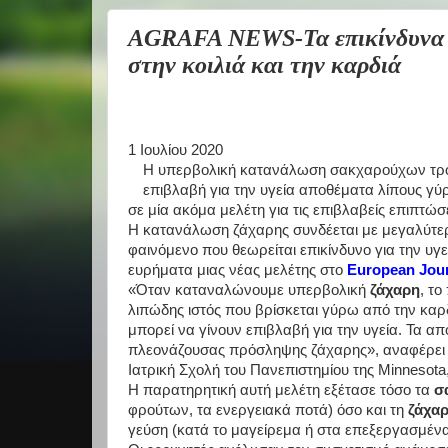
AGRAFA NEWS-Τα επικίνδυνα τ
στην κοιλιά και την καρδιά
1 Ιουλίου 2020
Η υπερβολική κατανάλωση σακχαρούχων τροφ
επιβλαβή για την υγεία αποθέματα λίπους γύρ
σε μία ακόμα μελέτη για τις επιβλαβείς επιπτώσ
Η κατανάλωση ζάχαρης συνδέεται με μεγαλύτερ
φαινόμενο που θεωρείται επικίνδυνο για την υγ
ευρήματα μιας νέας μελέτης στο
European Jour
«Όταν καταναλώνουμε υπερβολική
ζάχαρη
, το
λιπώδης ιστός που βρίσκεται γύρω από την καρ
μπορεί να γίνουν επιβλαβή για την υγεία. Τα α
πλεονάζουσας πρόσληψης ζάχαρης», αναφέρει η 
Ιατρική Σχολή του Πανεπιστημίου της Minnesota,
Η παρατηρητική αυτή μελέτη εξέτασε τόσο τα
σα
φρούτων, τα ενεργειακά ποτά) όσο και τη
ζάχαρ
γεύση (κατά το μαγείρεμα ή στα επεξεργασμένα