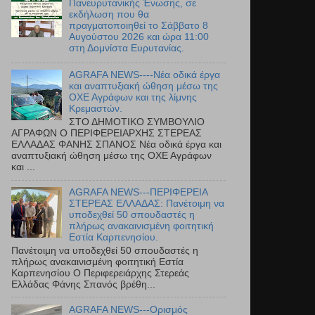
Πανευρυτανικής Ένωσης, σε
εκδήλωση που θα
πραγματοποιηθεί το Σάββατο 8
Αυγούστου 2026 και ώρα 11:00
στη Δομνίστα Ευρυτανίας.
AGRAFA NEWS----Νέα οδικά έργα
και αναπτυξιακή ώθηση μέσω της
ΟΧΕ Αγράφων και της λίμνης
Κρεμαστών.
ΣΤΟ ΔΗΜΟΤΙΚΟ ΣΥΜΒΟΥΛΙΟ
ΑΓΡΑΦΩΝ Ο ΠΕΡΙΦΕΡΕΙΑΡΧΗΣ ΣΤΕΡΕΑΣ
ΕΛΛΑΔΑΣ ΦΑΝΗΣ ΣΠΑΝΟΣ Νέα οδικά έργα και
αναπτυξιακή ώθηση μέσω της ΟΧΕ Αγράφων
και ...
AGRAFA NEWS---ΠΕΡΙΦΕΡΕΙΑ
ΣΤΕΡΕΑΣ ΕΛΛΑΔΑΣ: Πανέτοιμη να
υποδεχθεί 50 σπουδαστές η
πλήρως ανακαινισμένη φοιτητική
Εστία Καρπενησίου.
Πανέτοιμη να υποδεχθεί 50 σπουδαστές η
πλήρως ανακαινισμένη φοιτητική Εστία
Καρπενησίου Ο Περιφερειάρχης Στερεάς
Ελλάδας Φάνης Σπανός βρέθη...
AGRAFA NEWS---Ορισμός