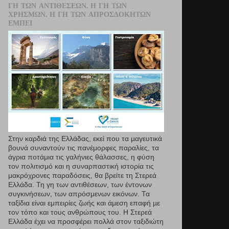
ΓΗ ΤΩΝ ΑΝΤΙΘΈΣΕΩΝ. Η ΓΗ ΤΩΝ
ΧΡΗΣΜΏΝ. Η ΓΗ ΤΩΝ ΑΠΡΟΣΔΌΚΗΤΩΝ
ΕΜΠΕΙ
Στην καρδιά της Ελλάδας, εκεί που τα µαγευτικά
βουνά συναντούν τις πανέμορφες παραλίες, τα
άγρια ποτάμια τις γαλήνιες θάλασσες, η φύση
τον πολιτισμό και η συναρπαστική ιστορία τις
μακρόχρονες παραδόσεις, θα βρείτε τη Στερεά
Ελλάδα. Τη γη των αντιθέσεων, των έντονων
συγκινήσεων, των απρόσμενων εικόνων. Τα
ταξίδια είναι εμπειρίες ζωής και άμεση επαφή µε
τον τόπο και τους ανθρώπους του. Η Στερεά
Ελλάδα έχει να προσφέρει πολλά στον ταξιδιώτη