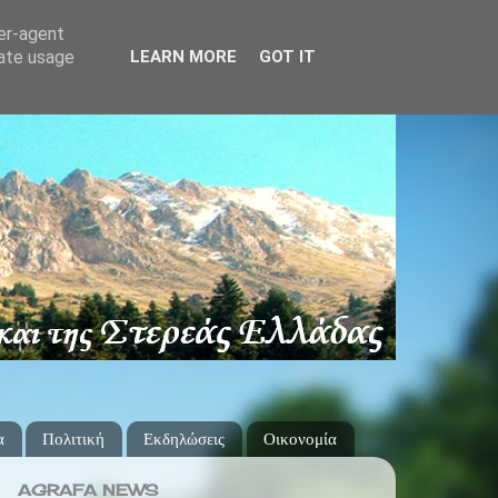
ser-agent
rate usage
LEARN MORE
GOT IT
α
Πολιτική
Εκδηλώσεις
Οικονομία
AGRAFA NEWS