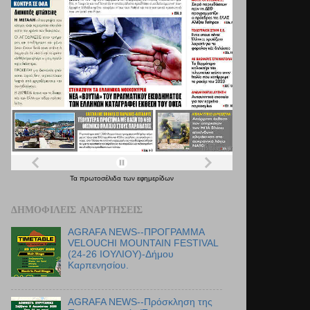
Τα
πρωτοσέλιδα
των
εφημερίδων
ΔΗΜΟΦΙΛΕΊΣ ΑΝΑΡΤΉΣΕΙΣ
AGRAFA NEWS--ΠΡΟΓΡΑΜΜΑ
VELOUCHI MOUNTAIN FESTIVAL
(24-26 ΙΟΥΛΙΟΥ)-Δήμου
Καρπενησίου.
AGRAFA NEWS--Πρόσκληση της