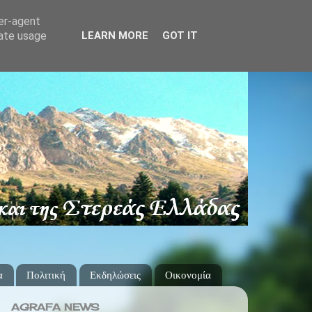
ser-agent
rate usage
LEARN MORE
GOT IT
α
Πολιτική
Εκδηλώσεις
Οικονομία
AGRAFA NEWS