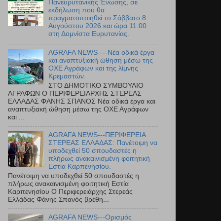
Πανευρυτανικής Ένωσης, σε
εκδήλωση που θα
πραγματοποιηθεί το Σάββατο 8
Αυγούστου 2026 και ώρα 11:00
στη Δομνίστα Ευρυτανίας.
AGRAFA NEWS----Νέα οδικά έργα
και αναπτυξιακή ώθηση μέσω της
ΟΧΕ Αγράφων και της λίμνης
Κρεμαστών.
ΣΤΟ ΔΗΜΟΤΙΚΟ ΣΥΜΒΟΥΛΙΟ
ΑΓΡΑΦΩΝ Ο ΠΕΡΙΦΕΡΕΙΑΡΧΗΣ ΣΤΕΡΕΑΣ
ΕΛΛΑΔΑΣ ΦΑΝΗΣ ΣΠΑΝΟΣ Νέα οδικά έργα και
αναπτυξιακή ώθηση μέσω της ΟΧΕ Αγράφων
και ...
AGRAFA NEWS---ΠΕΡΙΦΕΡΕΙΑ
ΣΤΕΡΕΑΣ ΕΛΛΑΔΑΣ: Πανέτοιμη να
υποδεχθεί 50 σπουδαστές η
πλήρως ανακαινισμένη φοιτητική
Εστία Καρπενησίου.
Πανέτοιμη να υποδεχθεί 50 σπουδαστές η
πλήρως ανακαινισμένη φοιτητική Εστία
Καρπενησίου Ο Περιφερειάρχης Στερεάς
Ελλάδας Φάνης Σπανός βρέθη...
AGRAFA NEWS---Ορισμός